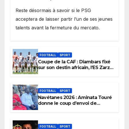
Reste désormais à savoir si le PSG
acceptera de laisser partir l’un de ses jeunes
talents avant la fermeture du mercato.
FOOTBALL
SPORT
Coupe de la CAF : Diambars fixé
sur son destin africain, l’ES Zarzis
sera son premier obstacle.
FOOTBALL
SPORT
Navétanes 2026 : Aminata Touré
donne le coup d’envoi de
l’initiative « Zéro Violence »
depuis sa ville natale pour
promouvoir des compétitions
apaisées.
FOOTBALL
SPORT