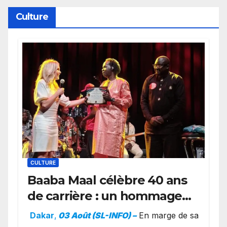
York
Culture
CULTURE
Baaba Maal célèbre 40 ans
de carrière : un hommage
exceptionnel à Oslo en
Dakar
,
03 Août (SL-INFO) –
​En marge de sa