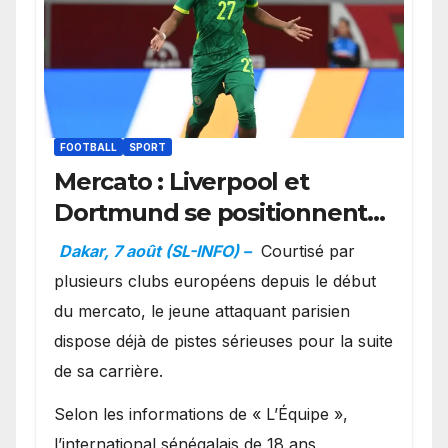
FOOTBALL
SPORT
Mercato : Liverpool et
Dortmund se positionnent
en favoris pour recruter
Dakar, 7 août (SL-INFO) –
Courtisé par
Ibrahim Mbaye
plusieurs clubs européens depuis le début
du mercato, le jeune attaquant parisien
dispose déjà de pistes sérieuses pour la suite
de sa carrière.
Selon les informations de « L’Équipe »,
l’international sénégalais de 18 ans