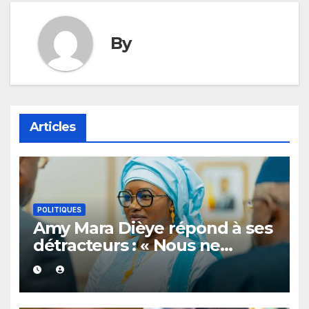
By
Articles
POLITIQUES
Amy Mara Dièye répond à ses
détracteurs : « Nous ne
céderons aucun centimètre »