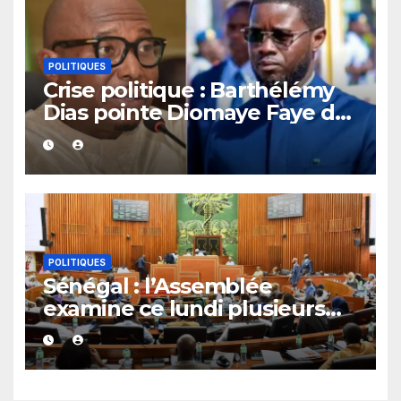
POLITIQUES
Crise politique : Barthélémy
Dias pointe Diomaye Faye du
doigt et durcit le ton
POLITIQUES
Sénégal : l’Assemblée
examine ce lundi plusieurs
propositions de loi, dont celle
sur l’encadrement des «
caisses noires »