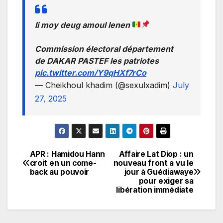
li moy deug amoul lenen
Commission électoral département
de DAKAR PASTEF les patriotes
pic.twitter.com/Y9qHXf7rCo
— Cheikhoul khadim (@sexulxadim)
July
27, 2025
APR : Hamidou Hann
Affaire Lat Diop : un
Navigation
croit en un come-
nouveau front a vu le
back au pouvoir
jour à Guédiawaye
de
pour exiger sa
libération immédiate
l’article