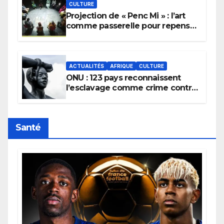
CULTURE
Projection de « Penc Mi » : l’art
comme passerelle pour repenser
la transmission des savoirs
africains.
ACTUALITÉS
AFRIQUE
CULTURE
ONU : 123 pays reconnaissent
l’esclavage comme crime contre
l’humanité, la France toujours en
retard sur le Code noi
Santé