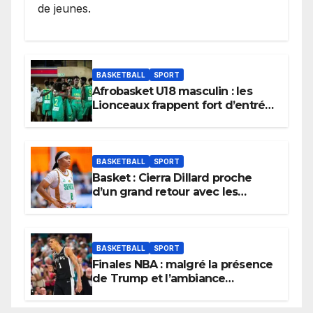
de jeunes.
BASKETBALL
SPORT
Afrobasket U18 masculin : les
Lionceaux frappent fort d’entrée
et lancent idéalement leur
tournoi.
BASKETBALL
SPORT
Basket : Cierra Dillard proche
d’un grand retour avec les
Lionnes ?
BASKETBALL
SPORT
Finales NBA : malgré la présence
de Trump et l’ambiance
électrique du Garden,
Wembanyama fait taire New