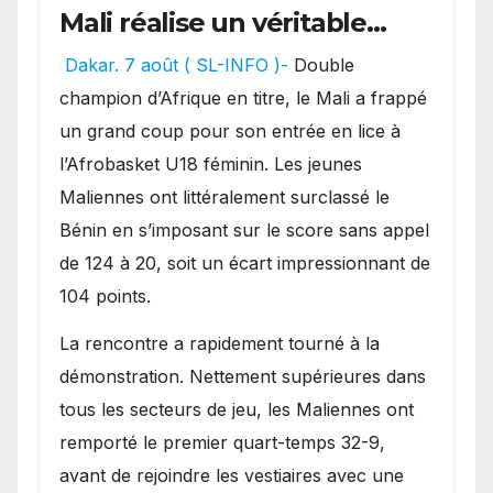
Mali réalise un véritable
festival offensif et inflige
Dakar. 7 août ( SL-INFO )-
Double
une lourde défaite au
champion d’Afrique en titre, le Mali a frappé
Bénin.
un grand coup pour son entrée en lice à
l’Afrobasket U18 féminin. Les jeunes
Maliennes ont littéralement surclassé le
Bénin en s’imposant sur le score sans appel
de 124 à 20, soit un écart impressionnant de
104 points.
La rencontre a rapidement tourné à la
démonstration. Nettement supérieures dans
tous les secteurs de jeu, les Maliennes ont
remporté le premier quart-temps 32-9,
avant de rejoindre les vestiaires avec une