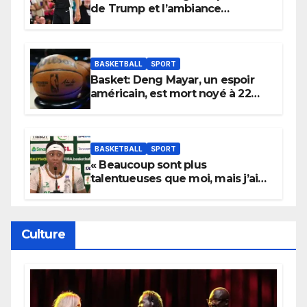
de Trump et l’ambiance
électrique du Garden,
Wembanyama fait taire New
York
BASKETBALL
SPORT
Basket: Deng Mayar, un espoir
américain, est mort noyé à 22
ans
BASKETBALL
SPORT
« Beaucoup sont plus
talentueuses que moi, mais j’ai
persévéré » : le message fort de
Cierra Dillard
Culture