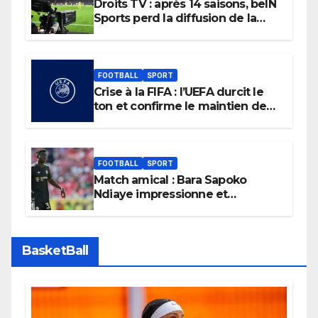
Droits TV : après 14 saisons, beIN
Sports perd la diffusion de la
Liga
FOOTBALL
SPORT
Crise à la FIFA : l’UEFA durcit le
ton et confirme le maintien de
son boycott des Coupes du
monde.
FOOTBALL
SPORT
Match amical : Bara Sapoko
Ndiaye impressionne et
confirme son potentiel avec le
Bayern Munich
BasketBall