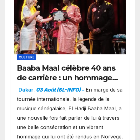
CULTURE
Baaba Maal célèbre 40 ans
de carrière : un hommage
exceptionnel à Oslo en
Dakar
,
03 Août (SL-INFO) –
​En marge de sa
présence de la famille
tournée internationale, la légende de la
royale.
musique sénégalaise, El Hadji Baaba Maal, a
une nouvelle fois fait parler de lui à travers
une belle consécration et un vibrant
hommage qui lui ont été rendus en Norvège.