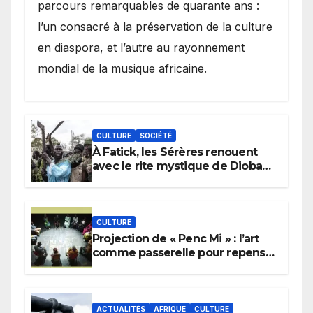
parcours remarquables de quarante ans :
l’un consacré à la préservation de la culture
en diaspora, et l’autre au rayonnement
mondial de la musique africaine.
CULTURE
SOCIÉTÉ
À Fatick, les Sérères renouent
avec le rite mystique de Diobaye
pour implorer le retour de la
pluie.
CULTURE
Projection de « Penc Mi » : l’art
comme passerelle pour repenser
la transmission des savoirs
africains.
ACTUALITÉS
AFRIQUE
CULTURE