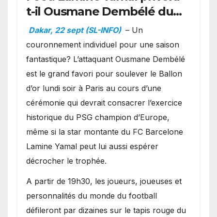
t-il Ousmane Dembélé du
Ballon d’or ?
Dakar, 22 sept (SL-INFO)
– Un
couronnement individuel pour une saison
fantastique? L’attaquant Ousmane Dembélé
est le grand favori pour soulever le Ballon
d’or lundi soir à Paris au cours d’une
cérémonie qui devrait consacrer l’exercice
historique du PSG champion d’Europe,
même si la star montante du FC Barcelone
Lamine Yamal peut lui aussi espérer
décrocher le trophée.
A partir de 19h30, les joueurs, joueuses et
personnalités du monde du football
défileront par dizaines sur le tapis rouge du