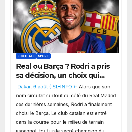
FOOTBALL
SPORT
Real ou Barça ? Rodri a pris
sa décision, un choix qui
pourrait faire grand bruit
Dakar. 6 août ( SL-INFO )-
Alors que son
sur le marché des
nom circulait surtout du côté du Real Madrid
transferts.
ces dernières semaines, Rodri a finalement
choisi le Barça. Le club catalan est entré
dans la course pour le milieu de terrain
espagnol, tout juste sacré champion du