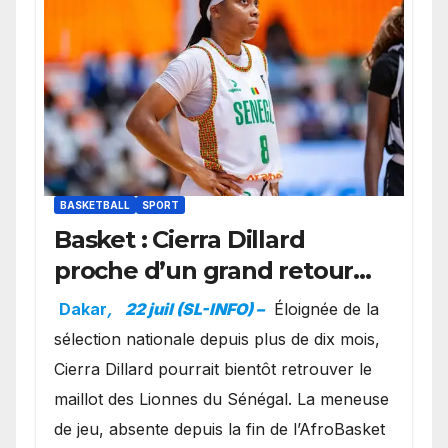
BASKETBALL
SPORT
Basket : Cierra Dillard
proche d’un grand retour
avec les Lionnes ?
Dakar
,
22 juil (SL-INFO) –
Éloignée de la
sélection nationale depuis plus de dix mois,
Cierra Dillard pourrait bientôt retrouver le
maillot des Lionnes du Sénégal. La meneuse
de jeu, absente depuis la fin de l’AfroBasket