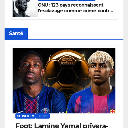
ONU : 123 pays reconnaissent
l’esclavage comme crime contre
l’humanité, la France toujours en
retard sur le Code noi
Santé
SL-INFO TV
SPORT
Foot: Lamine Yamal privera-