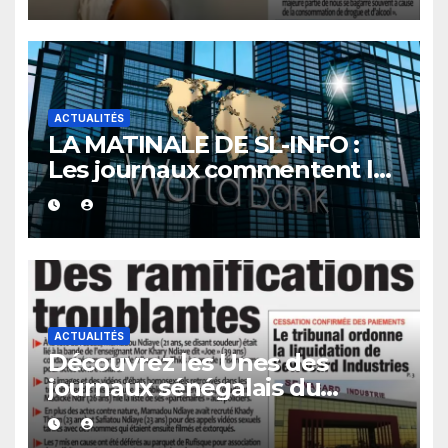
ACTUALITÉS
LA MATINALE DE SL-INFO :
Les journaux commentent le
nouvel accord du Sénégal
avec la Banque mondiale
ACTUALITÉS
Découvrez les Unes des
journaux sénégalais du
mercredi 05 août 2026