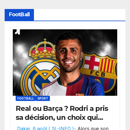
FootBall
FOOTBALL
SPORT
Real ou Barça ? Rodri a pris
sa décision, un choix qui
pourrait faire grand bruit
Dakar. 6 août ( SL-INFO )-
Alors que son