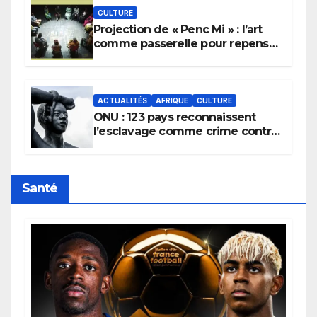
CULTURE
Projection de « Penc Mi » : l’art
comme passerelle pour repenser
la transmission des savoirs
africains.
ACTUALITÉS
AFRIQUE
CULTURE
ONU : 123 pays reconnaissent
l’esclavage comme crime contre
l’humanité, la France toujours en
retard sur le Code noi
Santé