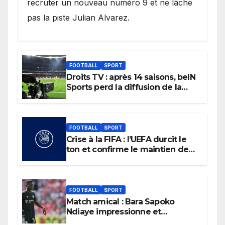
recruter un nouveau numéro 9 et ne lâche
pas la piste Julian Alvarez.
FOOTBALL
SPORT
Droits TV : après 14 saisons, beIN
Sports perd la diffusion de la
Liga
FOOTBALL
SPORT
Crise à la FIFA : l’UEFA durcit le
ton et confirme le maintien de
son boycott des Coupes du
monde.
FOOTBALL
SPORT
Match amical : Bara Sapoko
Ndiaye impressionne et
confirme son potentiel avec le