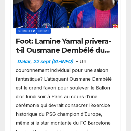
SL-INFO TV
SPORT
Foot: Lamine Yamal privera-
t-il Ousmane Dembélé du
Ballon d’or ?
Dakar, 22 sept (SL-INFO)
– Un
couronnement individuel pour une saison
fantastique? L’attaquant Ousmane Dembélé
est le grand favori pour soulever le Ballon
d’or lundi soir à Paris au cours d’une
cérémonie qui devrait consacrer l’exercice
historique du PSG champion d’Europe,
même si la star montante du FC Barcelone