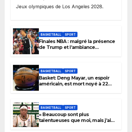
Jeux olympiques de Los Angeles 2028.
BASKETBALL
SPORT
Finales NBA : malgré la présence
de Trump et l’ambiance
électrique du Garden,
Wembanyama fait taire New
York
BASKETBALL
SPORT
Basket: Deng Mayar, un espoir
américain, est mort noyé à 22
ans
BASKETBALL
SPORT
« Beaucoup sont plus
talentueuses que moi, mais j’ai
persévéré » : le message fort de