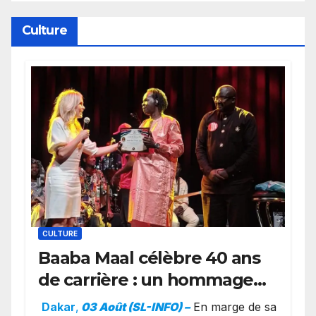
Cierra Dillard
Culture
CULTURE
Baaba Maal célèbre 40 ans
de carrière : un hommage
exceptionnel à Oslo en
Dakar
,
03 Août (SL-INFO) –
​En marge de sa