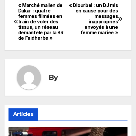
« Marché malien de
« Diourbel : un DJ mis
Navigation
Dakar : quatre
en cause pour des
femmes filmées en
messages
de
train de voler des
inappropriés
tissus, un réseau
envoyés à une
l’article
démantelé par la BR
femme mariée »
de Faidherbe »
By
Articles