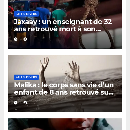
FAITS-DIVERS
Jaxaay : un enseignant de 32
ans retrouvé mort à son
domicile
FAITS-DIVERS
Malika : le corps sans vie d’un
enfant de 8 ans retrouvé sur
le rivage