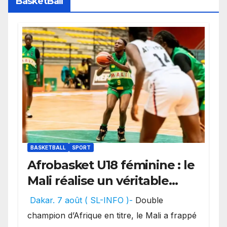
BasketBall
BASKETBALL
SPORT
Afrobasket U18 féminine : le
Mali réalise un véritable
festival offensif et inflige
Dakar. 7 août ( SL-INFO )-
Double
une lourde défaite au
champion d’Afrique en titre, le Mali a frappé