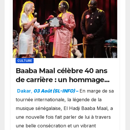
CULTURE
Baaba Maal célèbre 40 ans
de carrière : un hommage
exceptionnel à Oslo en
Dakar
,
03 Août (SL-INFO) –
​En marge de sa
présence de la famille
tournée internationale, la légende de la
royale.
musique sénégalaise, El Hadji Baaba Maal, a
une nouvelle fois fait parler de lui à travers
une belle consécration et un vibrant