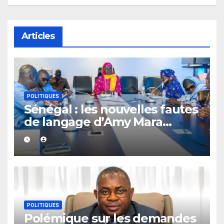
Articles
POLITIQUES
Sénégal : les nouvelles fautes
de langage d’Amy Mara
provoquent des réactions sur
les réseaux sociaux
POLITIQUES
Polémique sur les demandes