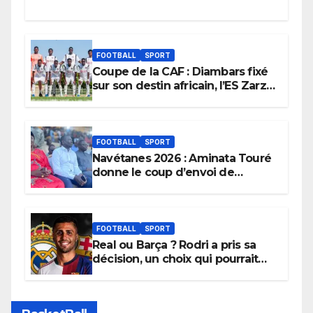
FOOTBALL
SPORT
Coupe de la CAF : Diambars fixé
sur son destin africain, l’ES Zarzis
sera son premier obstacle.
FOOTBALL
SPORT
Navétanes 2026 : Aminata Touré
donne le coup d’envoi de
l’initiative « Zéro Violence »
depuis sa ville natale pour
promouvoir des compétitions
apaisées.
FOOTBALL
SPORT
Real ou Barça ? Rodri a pris sa
décision, un choix qui pourrait
faire grand bruit sur le marché
des transferts.