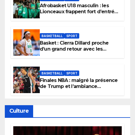
Afrobasket U18 masculin : les
Lionceaux frappent fort d’entrée
et lancent idéalement leur
tournoi.
BASKETBALL
SPORT
Basket : Cierra Dillard proche
d’un grand retour avec les
Lionnes ?
BASKETBALL
SPORT
Finales NBA : malgré la présence
de Trump et l’ambiance
électrique du Garden,
Wembanyama fait taire New
York
Culture