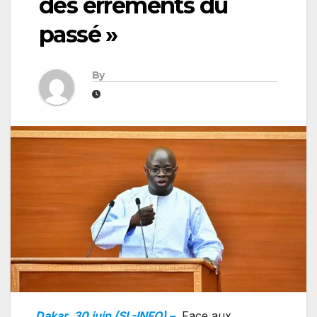
des errements du
passé »
By
Dakar, 30 juin (SL-INFO) –
Face aux