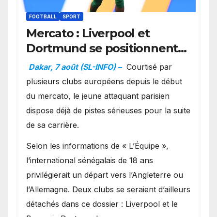
FOOTBALL
SPORT
Mercato : Liverpool et
Dortmund se positionnent
en favoris pour recruter
Dakar, 7 août (SL-INFO) –
Courtisé par
Ibrahim Mbaye
plusieurs clubs européens depuis le début
du mercato, le jeune attaquant parisien
dispose déjà de pistes sérieuses pour la suite
de sa carrière.
Selon les informations de « L’Équipe »,
l’international sénégalais de 18 ans
privilégierait un départ vers l’Angleterre ou
l’Allemagne. Deux clubs se seraient d’ailleurs
détachés dans ce dossier : Liverpool et le