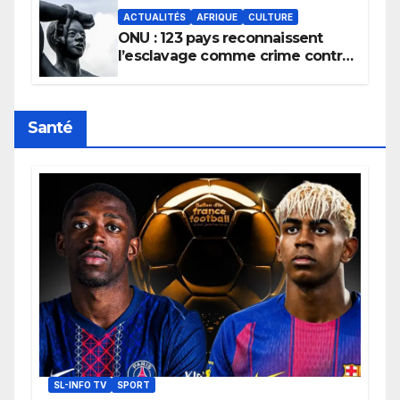
ACTUALITÉS
AFRIQUE
CULTURE
ONU : 123 pays reconnaissent
l’esclavage comme crime contre
l’humanité, la France toujours en
retard sur le Code noi
Santé
SL-INFO TV
SPORT