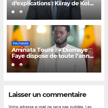
d’explications : Kiiray de Kolda
apporte son soutien à
Mamadou Lamine Dianté
POLITIQUES
Aminata Touré : « Diomaye
Faye dispose de toute l’année
2027 pour organiser les
élections locales dans la
légalité »
Laisser un commentaire
Votre adresse e-mail ne sera pas publiée.
Les