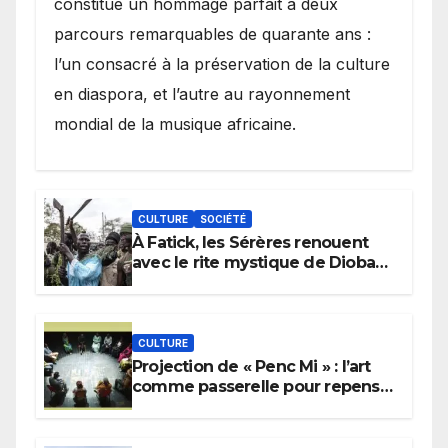
constitué un hommage parfait à deux
parcours remarquables de quarante ans :
l’un consacré à la préservation de la culture
en diaspora, et l’autre au rayonnement
mondial de la musique africaine.
CULTURE
SOCIÉTÉ
À Fatick, les Sérères renouent
avec le rite mystique de Diobaye
pour implorer le retour de la
pluie.
CULTURE
Projection de « Penc Mi » : l’art
comme passerelle pour repenser
la transmission des savoirs
africains.