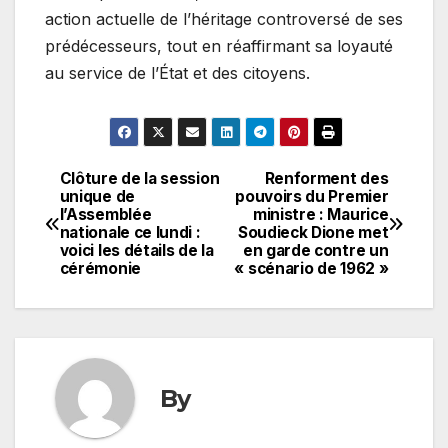
action actuelle de l’héritage controversé de ses
prédécesseurs, tout en réaffirmant sa loyauté
au service de l’État et des citoyens.
Clôture de la session
Renforment des
Navigation
unique de
pouvoirs du Premier
l’Assemblée
ministre : Maurice
de
nationale ce lundi :
Soudieck Dione met
voici les détails de la
en garde contre un
l’article
cérémonie
« scénario de 1962 »
By