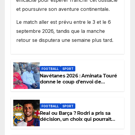
efficacité pour espérer franchir cet obstacle
et poursuivre son aventure continentale.
Le match aller est prévu entre le 3 et le 6
septembre 2026, tandis que la manche
retour se disputera une semaine plus tard.
FOOTBALL
SPORT
Navétanes 2026 : Aminata Touré
donne le coup d’envoi de
l’initiative « Zéro Violence »
depuis sa ville natale pour
promouvoir des compétitions
apaisées.
FOOTBALL
SPORT
Real ou Barça ? Rodri a pris sa
décision, un choix qui pourrait
faire grand bruit sur le marché
des transferts.