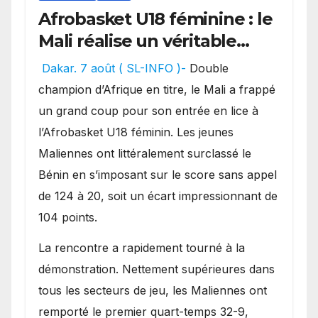
Afrobasket U18 féminine : le
Mali réalise un véritable
festival offensif et inflige
Dakar. 7 août ( SL-INFO )-
Double
une lourde défaite au
champion d’Afrique en titre, le Mali a frappé
Bénin.
un grand coup pour son entrée en lice à
l’Afrobasket U18 féminin. Les jeunes
Maliennes ont littéralement surclassé le
Bénin en s’imposant sur le score sans appel
de 124 à 20, soit un écart impressionnant de
104 points.
La rencontre a rapidement tourné à la
démonstration. Nettement supérieures dans
tous les secteurs de jeu, les Maliennes ont
remporté le premier quart-temps 32-9,