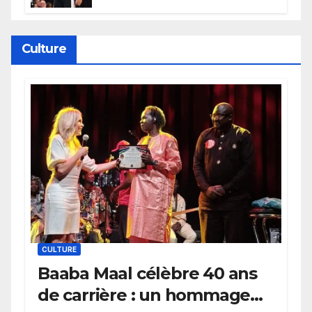
électrique du Garden,
Wembanyama fait taire New
York
Culture
CULTURE
Baaba Maal célèbre 40 ans
de carrière : un hommage