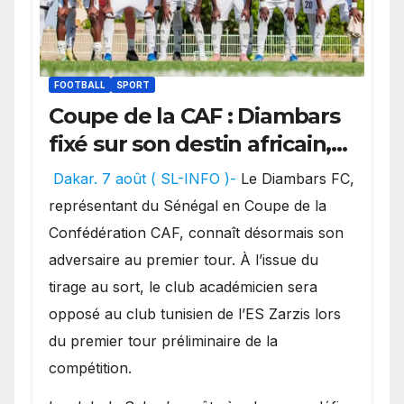
FOOTBALL
SPORT
Coupe de la CAF : Diambars
fixé sur son destin africain,
l’ES Zarzis sera son premier
Dakar. 7 août ( SL-INFO )-
Le Diambars FC,
obstacle.
représentant du Sénégal en Coupe de la
Confédération CAF, connaît désormais son
adversaire au premier tour. À l’issue du
tirage au sort, le club académicien sera
opposé au club tunisien de l’ES Zarzis lors
du premier tour préliminaire de la
compétition.