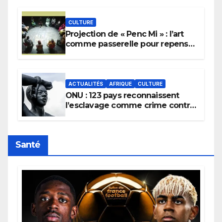
pluie.
CULTURE
Projection de « Penc Mi » : l’art
comme passerelle pour repenser
la transmission des savoirs
africains.
ACTUALITÉS
AFRIQUE
CULTURE
ONU : 123 pays reconnaissent
l’esclavage comme crime contre
l’humanité, la France toujours en
retard sur le Code noi
Santé