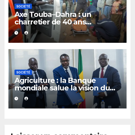
SOCIÉTÉ
Axe Touba–Dahra : un
charretier de 40 ans
mortellement fauché par un
véhicule particulier
SOCIÉTÉ
Agriculture : la Banque
mondiale salue la vision du
Sénégal après une rencontre
avec le ministère