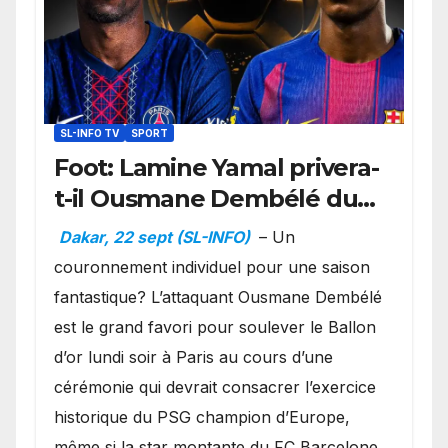
SL-INFO TV
SPORT
Foot: Lamine Yamal privera-
t-il Ousmane Dembélé du
Ballon d’or ?
Dakar, 22 sept (SL-INFO)
– Un
couronnement individuel pour une saison
fantastique? L’attaquant Ousmane Dembélé
est le grand favori pour soulever le Ballon
d’or lundi soir à Paris au cours d’une
cérémonie qui devrait consacrer l’exercice
historique du PSG champion d’Europe,
même si la star montante du FC Barcelone