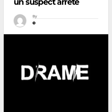
un suspect arrêté
By