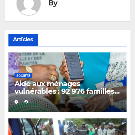
By
Articles
SOCIÉTÉ
Aide aux ménages
vulnérables : 92 976 familles
ciblées avec un appui de 135
000 FCFA chacune