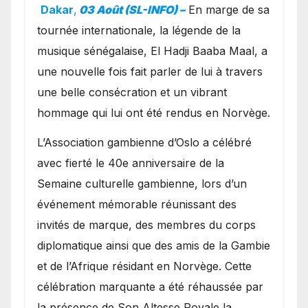
exceptionnel à Oslo en
Dakar
,
03 Août (SL-INFO) –
​En marge de sa
présence de la famille
tournée internationale, la légende de la
royale.
musique sénégalaise, El Hadji Baaba Maal, a
une nouvelle fois fait parler de lui à travers
une belle consécration et un vibrant
hommage qui lui ont été rendus en Norvège.
​L’Association gambienne d’Oslo a célébré
avec fierté le 40e anniversaire de la
Semaine culturelle gambienne, lors d’un
événement mémorable réunissant des
invités de marque, des membres du corps
diplomatique ainsi que des amis de la Gambie
et de l’Afrique résidant en Norvège. Cette
célébration marquante a été réhaussée par
la présence de Son Altesse Royale la