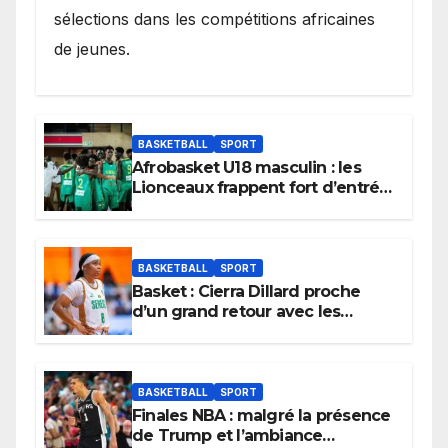
sélections dans les compétitions africaines
de jeunes.
BASKETBALL
SPORT
Afrobasket U18 masculin : les
Lionceaux frappent fort d’entrée
et lancent idéalement leur
tournoi.
BASKETBALL
SPORT
Basket : Cierra Dillard proche
d’un grand retour avec les
Lionnes ?
BASKETBALL
SPORT
Finales NBA : malgré la présence
de Trump et l’ambiance