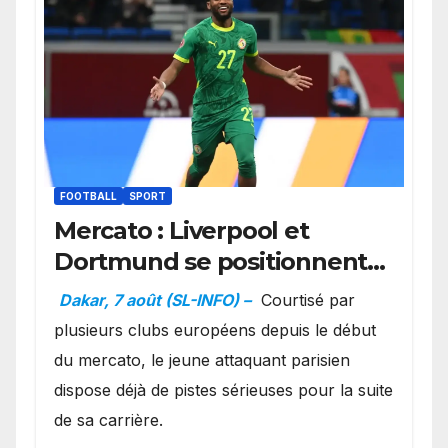
FOOTBALL
SPORT
Mercato : Liverpool et
Dortmund se positionnent
en favoris pour recruter
Dakar, 7 août (SL-INFO) –
Courtisé par
Ibrahim Mbaye
plusieurs clubs européens depuis le début
du mercato, le jeune attaquant parisien
dispose déjà de pistes sérieuses pour la suite
de sa carrière.