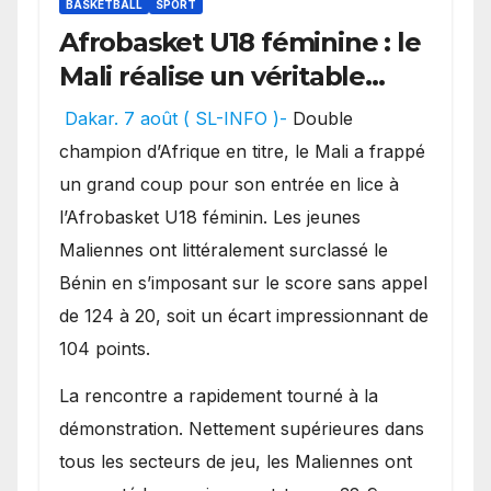
BASKETBALL
SPORT
Afrobasket U18 féminine : le
Mali réalise un véritable
festival offensif et inflige
Dakar. 7 août ( SL-INFO )-
Double
une lourde défaite au
champion d’Afrique en titre, le Mali a frappé
Bénin.
un grand coup pour son entrée en lice à
l’Afrobasket U18 féminin. Les jeunes
Maliennes ont littéralement surclassé le
Bénin en s’imposant sur le score sans appel
de 124 à 20, soit un écart impressionnant de
104 points.
La rencontre a rapidement tourné à la
démonstration. Nettement supérieures dans
tous les secteurs de jeu, les Maliennes ont