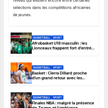
niveau qui existent encore entre certaines
sélections dans les compétitions africaines
de jeunes.
BASKETBALL
SPORT
Afrobasket U18 masculin : les
Lionceaux frappent fort d’entrée
et lancent idéalement leur
tournoi.
BASKETBALL
SPORT
Basket : Cierra Dillard proche
d’un grand retour avec les
Lionnes ?
BASKETBALL
SPORT
Finales NBA : malgré la présence
de Trump et l’ambiance