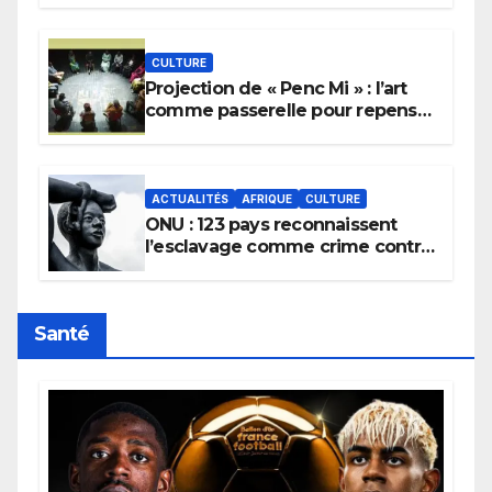
pluie.
CULTURE
Projection de « Penc Mi » : l’art
comme passerelle pour repenser
la transmission des savoirs
africains.
ACTUALITÉS
AFRIQUE
CULTURE
ONU : 123 pays reconnaissent
l’esclavage comme crime contre
l’humanité, la France toujours en
retard sur le Code noi
Santé