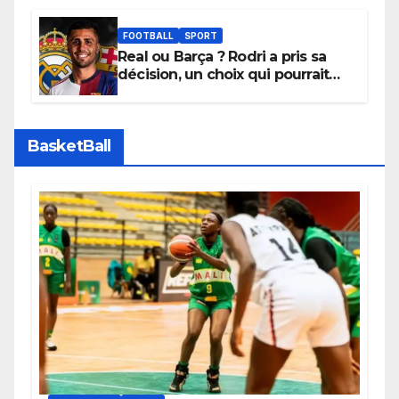
promouvoir des compétitions
apaisées.
FOOTBALL
SPORT
Real ou Barça ? Rodri a pris sa
décision, un choix qui pourrait
faire grand bruit sur le marché
des transferts.
BasketBall