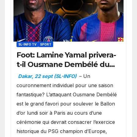
SL-INFO TV
SPORT
Foot: Lamine Yamal privera-
t-il Ousmane Dembélé du
Ballon d’or ?
Dakar, 22 sept (SL-INFO)
– Un
couronnement individuel pour une saison
fantastique? L’attaquant Ousmane Dembélé
est le grand favori pour soulever le Ballon
d’or lundi soir à Paris au cours d’une
cérémonie qui devrait consacrer l’exercice
historique du PSG champion d’Europe,