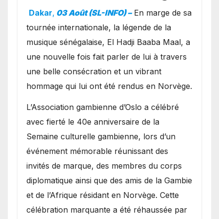
exceptionnel à Oslo en
Dakar
,
03 Août (SL-INFO) –
​En marge de sa
présence de la famille
tournée internationale, la légende de la
royale.
musique sénégalaise, El Hadji Baaba Maal, a
une nouvelle fois fait parler de lui à travers
une belle consécration et un vibrant
hommage qui lui ont été rendus en Norvège.
​L’Association gambienne d’Oslo a célébré
avec fierté le 40e anniversaire de la
Semaine culturelle gambienne, lors d’un
événement mémorable réunissant des
invités de marque, des membres du corps
diplomatique ainsi que des amis de la Gambie
et de l’Afrique résidant en Norvège. Cette
célébration marquante a été réhaussée par