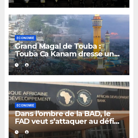
Board
ECONOMIE
Grand Magal de Touba :
Touba Ca Kanam dresse un
bilan positif et se fixe un
objectif de 7 milliards FCFA
ECONOMIE
Dans l’ombre de la BAD, le
FAD veut s’attaquer au défi
de la dette africaine