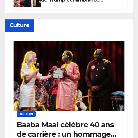
électrique du Garden,
Wembanyama fait taire New
York
Culture
CULTURE
Baaba Maal célèbre 40 ans
de carrière : un hommage