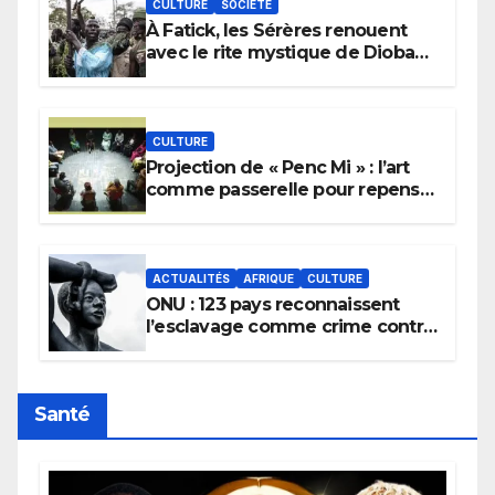
CULTURE
SOCIÉTÉ
À Fatick, les Sérères renouent
avec le rite mystique de Diobaye
pour implorer le retour de la
pluie.
CULTURE
Projection de « Penc Mi » : l’art
comme passerelle pour repenser
la transmission des savoirs
africains.
ACTUALITÉS
AFRIQUE
CULTURE
ONU : 123 pays reconnaissent
l’esclavage comme crime contre
l’humanité, la France toujours en
retard sur le Code noi
Santé