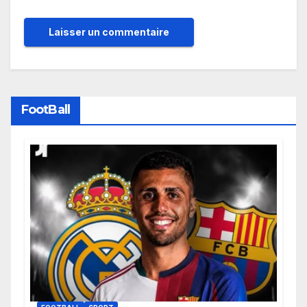
FootBall