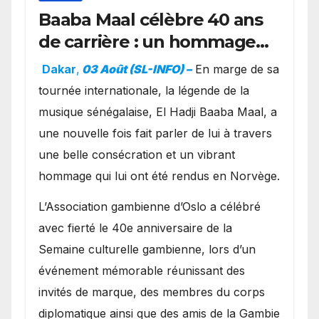
Baaba Maal célèbre 40 ans
de carrière : un hommage
exceptionnel à Oslo en
Dakar
,
03 Août (SL-INFO) –
​En marge de sa
présence de la famille
tournée internationale, la légende de la
royale.
musique sénégalaise, El Hadji Baaba Maal, a
une nouvelle fois fait parler de lui à travers
une belle consécration et un vibrant
hommage qui lui ont été rendus en Norvège.
​L’Association gambienne d’Oslo a célébré
avec fierté le 40e anniversaire de la
Semaine culturelle gambienne, lors d’un
événement mémorable réunissant des
invités de marque, des membres du corps
diplomatique ainsi que des amis de la Gambie