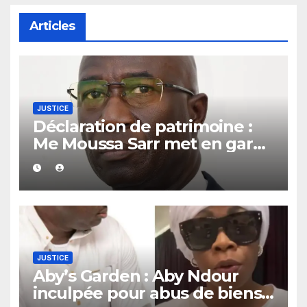
Articles
JUSTICE
Déclaration de patrimoine :
Me Moussa Sarr met en garde
les récalcitrants
JUSTICE
Aby’s Garden : Aby Ndour
inculpée pour abus de biens