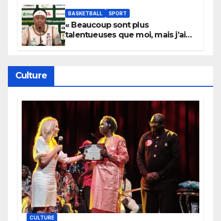
BASKETBALL
SPORT
« Beaucoup sont plus
talentueuses que moi, mais j’ai
persévéré » : le message fort de
Cierra Dillard
Culture
CULTURE