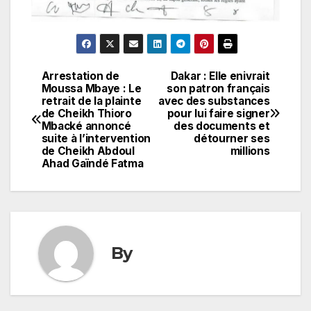
Arrestation de
Dakar : Elle enivrait
Navigation
Moussa Mbaye : Le
son patron français
retrait de la plainte
avec des substances
de
de Cheikh Thioro
pour lui faire signer
Mbacké annoncé
des documents et
l’article
suite à l’intervention
détourner ses
de Cheikh Abdoul
millions
Ahad Gaïndé Fatma
By