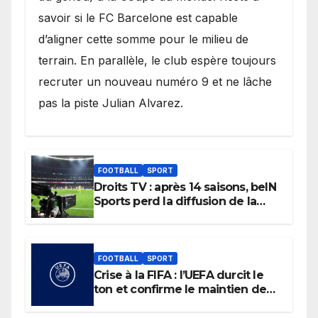
savoir si le FC Barcelone est capable
d’aligner cette somme pour le milieu de
terrain. En parallèle, le club espère toujours
recruter un nouveau numéro 9 et ne lâche
pas la piste Julian Alvarez.
FOOTBALL
SPORT
Droits TV : après 14 saisons, beIN
Sports perd la diffusion de la
Liga
FOOTBALL
SPORT
Crise à la FIFA : l’UEFA durcit le
ton et confirme le maintien de
son boycott des Coupes du
monde.