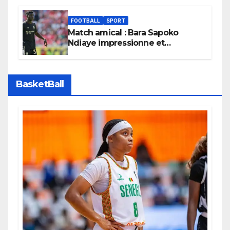
FOOTBALL
SPORT
Match amical : Bara Sapoko
Ndiaye impressionne et
confirme son potentiel avec le
Bayern Munich
BasketBall