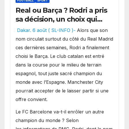
FOOTBALL
SPORT
Real ou Barça ? Rodri a pris
sa décision, un choix qui
pourrait faire grand bruit
Dakar. 6 août ( SL-INFO )-
Alors que son
sur le marché des
nom circulait surtout du côté du Real Madrid
transferts.
ces dernières semaines, Rodri a finalement
choisi le Barça. Le club catalan est entré
dans la course pour le milieu de terrain
espagnol, tout juste sacré champion du
monde avec l’Espagne. Manchester City
pourrait accepter de le laisser partir si une
offre convient.
​Le FC Barcelone va-t-il enrôler un autre
champion du monde ? Selon
les informations de RMC, Rodri, dont le nom