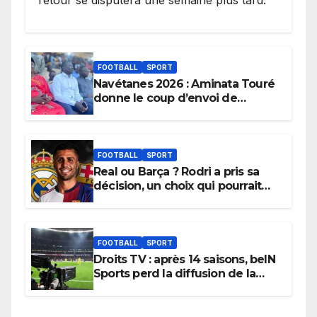
retour se disputera une semaine plus tard.
FOOTBALL
SPORT
Navétanes 2026 : Aminata Touré
donne le coup d’envoi de
l’initiative « Zéro Violence »
depuis sa ville natale pour
promouvoir des compétitions
apaisées.
FOOTBALL
SPORT
Real ou Barça ? Rodri a pris sa
décision, un choix qui pourrait
faire grand bruit sur le marché
des transferts.
FOOTBALL
SPORT
Droits TV : après 14 saisons, beIN
Sports perd la diffusion de la
Liga