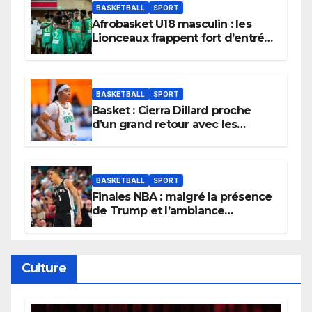
BASKETBALL
SPORT
Afrobasket U18 masculin : les
Lionceaux frappent fort d’entrée
et lancent idéalement leur
tournoi.
BASKETBALL
SPORT
Basket : Cierra Dillard proche
d’un grand retour avec les
Lionnes ?
BASKETBALL
SPORT
Finales NBA : malgré la présence
de Trump et l’ambiance
électrique du Garden,
Wembanyama fait taire New
York
Culture