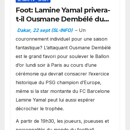
Foot: Lamine Yamal privera-
t-il Ousmane Dembélé du
Ballon d’or ?
Dakar, 22 sept (SL-INFO)
– Un
couronnement individuel pour une saison
fantastique? L’attaquant Ousmane Dembélé
est le grand favori pour soulever le Ballon
d’or lundi soir à Paris au cours d’une
cérémonie qui devrait consacrer l’exercice
historique du PSG champion d’Europe,
même si la star montante du FC Barcelone
Lamine Yamal peut lui aussi espérer
décrocher le trophée.
A partir de 19h30, les joueurs, joueuses et
personnalités du monde du football