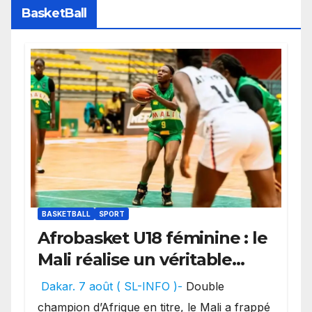
BasketBall
BASKETBALL
SPORT
Afrobasket U18 féminine : le
Mali réalise un véritable
festival offensif et inflige
Dakar. 7 août ( SL-INFO )-
Double
une lourde défaite au
champion d’Afrique en titre, le Mali a frappé