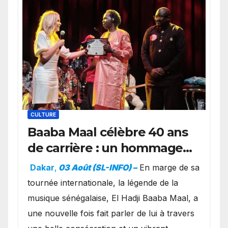
CULTURE
Baaba Maal célèbre 40 ans
de carrière : un hommage
exceptionnel à Oslo en
Dakar
,
03 Août (SL-INFO) –
​En marge de sa
présence de la famille
tournée internationale, la légende de la
royale.
musique sénégalaise, El Hadji Baaba Maal, a
une nouvelle fois fait parler de lui à travers