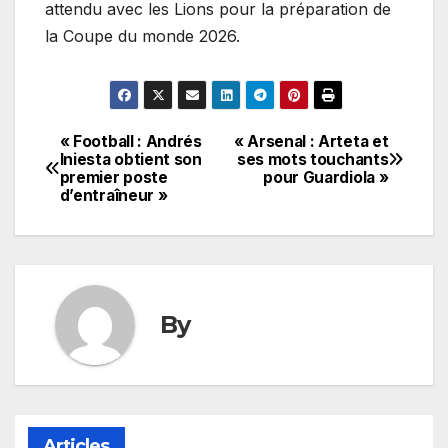
attendu avec les Lions pour la préparation de
la Coupe du monde 2026.
« Football : Andrés
« Arsenal : Arteta et
Navigation
Iniesta obtient son
ses mots touchants
premier poste
pour Guardiola »
de
d’entraîneur »
l’article
By
Articles