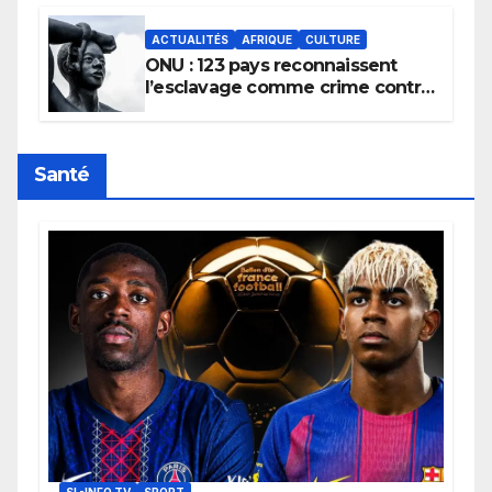
ACTUALITÉS
AFRIQUE
CULTURE
ONU : 123 pays reconnaissent
l’esclavage comme crime contre
l’humanité, la France toujours en
retard sur le Code noi
Santé
SL-INFO TV
SPORT