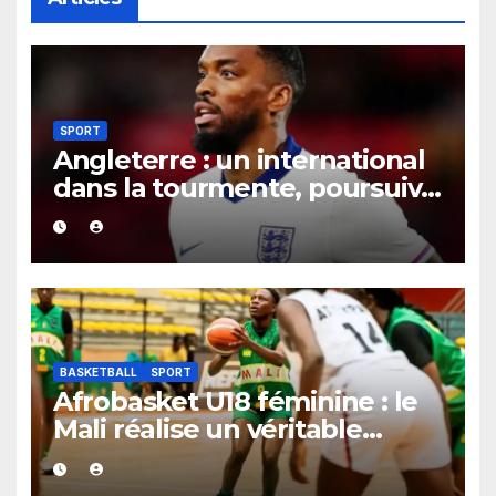
SPORT
Angleterre : un international
dans la tourmente, poursuivi
après une présumée
agression survenue en boîte
de nuit.
BASKETBALL
SPORT
Afrobasket U18 féminine : le
Mali réalise un véritable
festival offensif et inflige une
lourde défaite au Bénin.