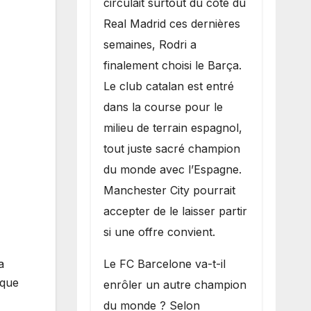
circulait surtout du côté du
grand bruit sur
Real Madrid ces dernières
le marché des
semaines, Rodri a
transferts.
finalement choisi le Barça.
Le club catalan est entré
dans la course pour le
milieu de terrain espagnol,
tout juste sacré champion
du monde avec l’Espagne.
Manchester City pourrait
accepter de le laisser partir
si une offre convient.
​Le FC Barcelone va-t-il
a
ique
enrôler un autre champion
du monde ? Selon