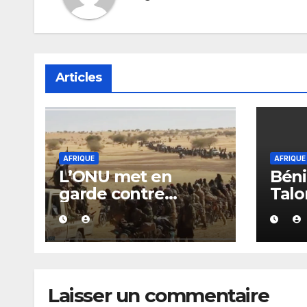
Articles
AFRIQUE
AFRIQUE
L’ONU met en
Béni
garde contre
Talo
l’expansion de
du S
Daech au Sahel et
élec
dans le bassin du
prés
lac Tchad
Laisser un commentaire