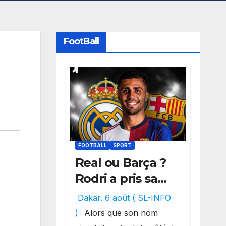
FootBall
FOOTBALL
SPORT
Real ou Barça ?
Rodri a pris sa
décision, un
Dakar. 6 août ( SL-INFO
choix qui
)-
Alors que son nom
pourrait faire