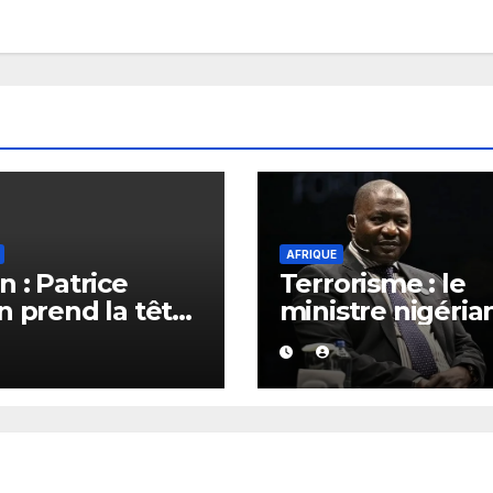
AFRIQUE
n : Patrice
Terrorisme : le
n prend la tête
ministre nigéria
énat après son
la Défense appe
tion à la
la CEDEAO et l’
idence
à unir leurs forc