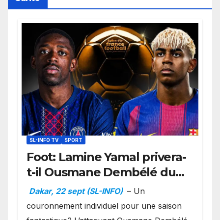
SL-INFO TV
SPORT
Foot: Lamine Yamal privera-
t-il Ousmane Dembélé du
Ballon d’or ?
Dakar, 22 sept (SL-INFO)
– Un
couronnement individuel pour une saison