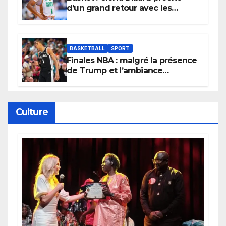
d’un grand retour avec les
Lionnes ?
BASKETBALL
SPORT
Finales NBA : malgré la présence
de Trump et l’ambiance
électrique du Garden,
Wembanyama fait taire New
York
Culture