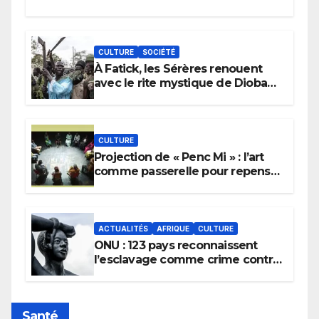
CULTURE
SOCIÉTÉ
À Fatick, les Sérères renouent
avec le rite mystique de Diobaye
pour implorer le retour de la
pluie.
CULTURE
Projection de « Penc Mi » : l’art
comme passerelle pour repenser
la transmission des savoirs
africains.
ACTUALITÉS
AFRIQUE
CULTURE
ONU : 123 pays reconnaissent
l’esclavage comme crime contre
l’humanité, la France toujours en
retard sur le Code noi
Santé