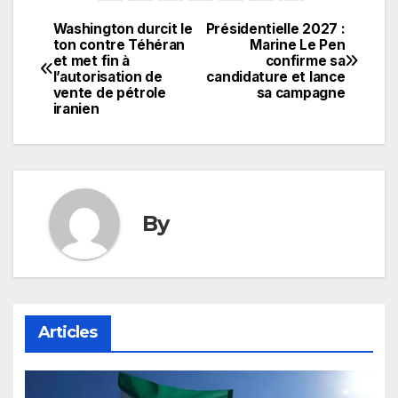
Washington durcit le
Présidentielle 2027 :
Navigation
ton contre Téhéran
Marine Le Pen
et met fin à
confirme sa
de
l’autorisation de
candidature et lance
vente de pétrole
sa campagne
l’article
iranien
By
Articles