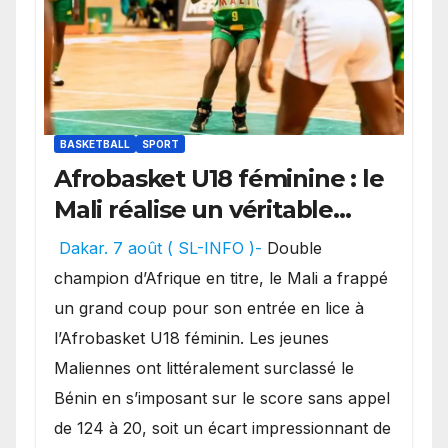
BASKETBALL
SPORT
Afrobasket U18 féminine : le
Mali réalise un véritable
festival offensif et inflige
Dakar. 7 août ( SL-INFO )-
Double
une lourde défaite au
champion d’Afrique en titre, le Mali a frappé
Bénin.
un grand coup pour son entrée en lice à
l’Afrobasket U18 féminin. Les jeunes
Maliennes ont littéralement surclassé le
Bénin en s’imposant sur le score sans appel
de 124 à 20, soit un écart impressionnant de