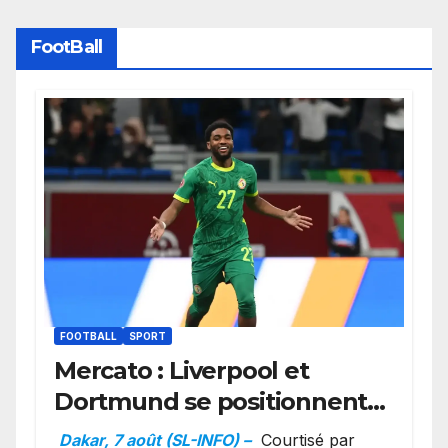
FootBall
FOOTBALL
SPORT
Mercato : Liverpool et
Dortmund se positionnent
en favoris pour recruter
Dakar, 7 août (SL-INFO) –
Courtisé par