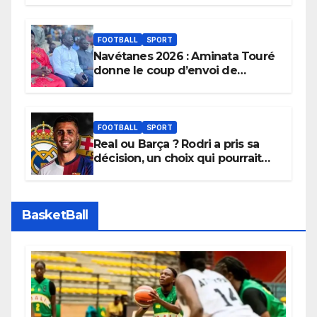
FOOTBALL
SPORT
Navétanes 2026 : Aminata Touré
donne le coup d’envoi de
l’initiative « Zéro Violence »
depuis sa ville natale pour
promouvoir des compétitions
apaisées.
FOOTBALL
SPORT
Real ou Barça ? Rodri a pris sa
décision, un choix qui pourrait
faire grand bruit sur le marché
des transferts.
BasketBall