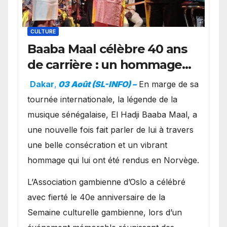
CULTURE
Baaba Maal célèbre 40 ans
de carrière : un hommage
exceptionnel à Oslo en
Dakar
,
03 Août (SL-INFO) –
​En marge de sa
présence de la famille
tournée internationale, la légende de la
royale.
musique sénégalaise, El Hadji Baaba Maal, a
une nouvelle fois fait parler de lui à travers
une belle consécration et un vibrant
hommage qui lui ont été rendus en Norvège.
​L’Association gambienne d’Oslo a célébré
avec fierté le 40e anniversaire de la
Semaine culturelle gambienne, lors d’un