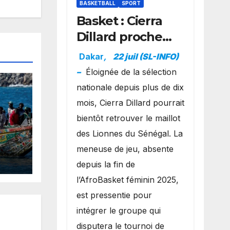
BASKETBALL
SPORT
Basket : Cierra
Dillard proche
d’un grand
Dakar
,
22 juil (SL-INFO)
retour avec les
–
Éloignée de la sélection
Lionnes ?
nationale depuis plus de dix
mois, Cierra Dillard pourrait
bientôt retrouver le maillot
des Lionnes du Sénégal. La
 un
meneuse de jeu, absente
de
depuis la fin de
te
l’AfroBasket féminin 2025,
est pressentie pour
intégrer le groupe qui
rte
disputera le tournoi de