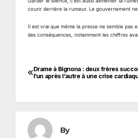
Garder le silence, c’est aussi alimenter la rume
courir derrière la rumeur. Le gouvernement ne p
Il est vrai que même la presse ne semble pas e
des conséquences, notamment les chiffres ava
Drame à Bignona : deux frères succ
Navigation
l’un après l’autre à une crise cardiaq
de
l’article
By