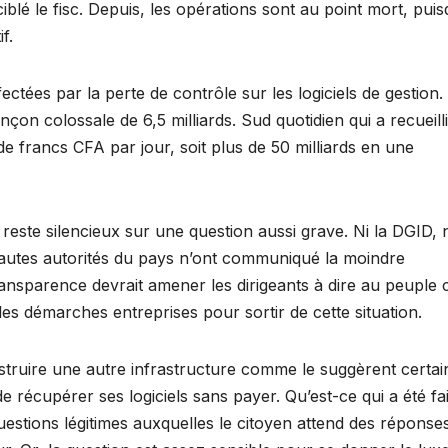
iblé le fisc. Depuis, les opérations sont au point mort, pui
f.
ctées par la perte de contrôle sur les logiciels de gestion.
çon colossale de 6,5 milliards. Sud quotidien qui a recueilli
s de francs CFA par jour, soit plus de 50 milliards en une
este silencieux sur une question aussi grave. Ni la DGID, n
hautes autorités du pays n’ont communiqué la moindre
transparence devrait amener les dirigeants à dire au peuple 
 les démarches entreprises pour sortir de cette situation.
struire une autre infrastructure comme le suggèrent certai
de récupérer ses logiciels sans payer. Qu’est-ce qui a été fai
uestions légitimes auxquelles le citoyen attend des réponses