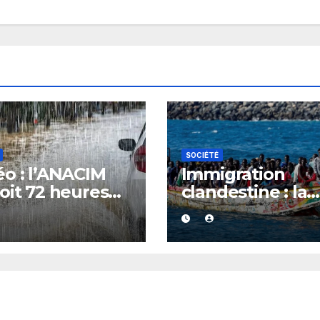
SOCIÉTÉ
o : l’ANACIM
Immigration
oit 72 heures
clandestine : la
luies et
Gambie devient
ages sur
nouveau point 
ieurs régions
départ de la rou
énégal
atlantique, le
Sénégal et
l’Espagne en ale