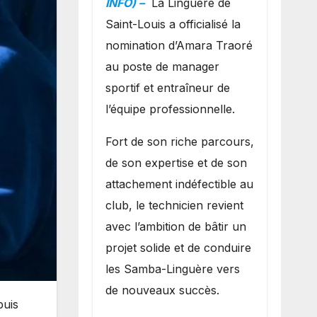
INFO) –
La Linguère de
manager sportif
Saint-Louis a officialisé la
et entraîneur de
nomination d’Amara Traoré
l’équipe
au poste de manager
sportif et entraîneur de
l’équipe professionnelle.
Fort de son riche parcours,
de son expertise et de son
attachement indéfectible au
club, le technicien revient
avec l’ambition de bâtir un
projet solide et de conduire
les Samba-Linguère vers
de nouveaux succès.
puis