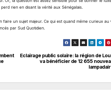
ur. Or, la question est assez sensible pour se donner le lux
erd rien en disant la vérité aux Sénégalais.
n faire un sujet majeur. Ce qui est quand même curieux au
ncés par Sud Quotidien.
ombent
Eclairage public solaire: la région de Lo
ue
va bénéficier de 12 655 nouve
lampadai