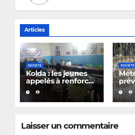
Articles
SOCIÉTÉ
SOCIÉTÉ
Kolda : les jeunes
Mété
appelés à renforcer
prév
les actions
de p
communautaires
d’or
pendant les
plus
vacances
du S
Laisser un commentaire