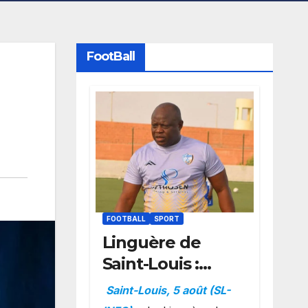
FootBall
FOOTBALL
SPORT
Linguère de
Saint-Louis :
Amara Traoré
Saint-Louis, 5 août (SL-
nommé