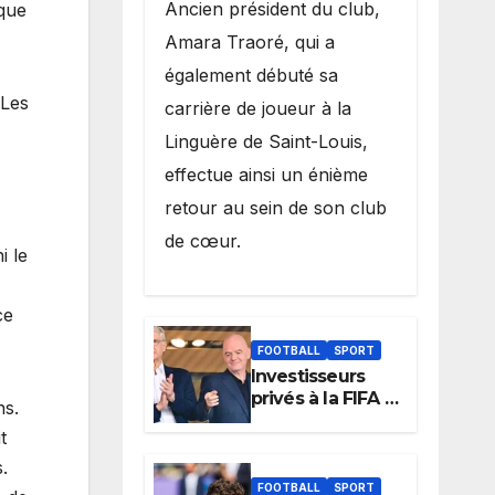
Ancien président du club,
sque
Amara Traoré, qui a
également débuté sa
 Les
carrière de joueur à la
Linguère de Saint-Louis,
effectue ainsi un énième
retour au sein de son club
de cœur.
i le
ce
FOOTBALL
SPORT
Investisseurs
privés à la FIFA :
ns.
Arsène Wenger,
t
membre du
cabinet
.
d’Infantino, brise
FOOTBALL
SPORT