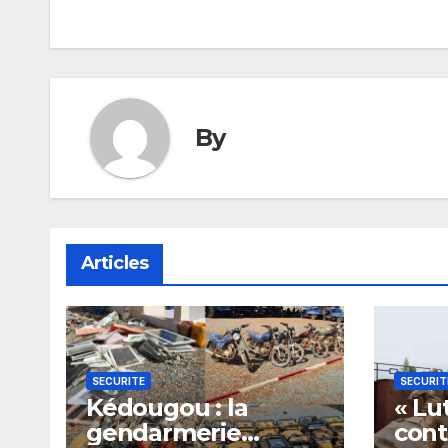
By
Articles
SECURITE
SECURIT
Kédougou : la
« Lu
gendarmerie
cont