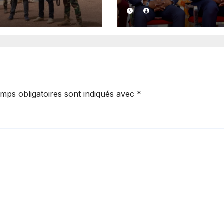
Bataillon et la
ministre des For
ne sécurisent
armées appelle 
e transfrontalier
jeunesse à
Kédougou »
s’engager »
mps obligatoires sont indiqués avec
*