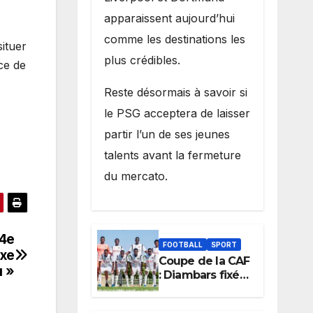
apparaissent aujourd’hui
comme les destinations les
ituer
plus crédibles.
ce de
Reste désormais à savoir si
le PSG acceptera de laisser
partir l’un de ses jeunes
talents avant la fermeture
du mercato.
34e
FOOTBALL
SPORT
axe
Coupe de la CAF
u »
: Diambars fixé
sur son destin
africain, l’ES