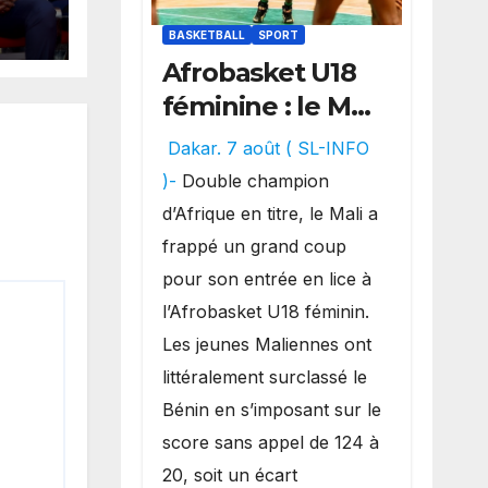
ces
la
BASKETBALL
SPORT
Afrobasket U18
féminine : le Mali
réalise un
Dakar. 7 août ( SL-INFO
véritable festival
)-
Double champion
offensif et
d’Afrique en titre, le Mali a
inflige une
frappé un grand coup
lourde défaite
pour son entrée en lice à
au Bénin.
l’Afrobasket U18 féminin.
Les jeunes Maliennes ont
littéralement surclassé le
Bénin en s’imposant sur le
score sans appel de 124 à
20, soit un écart