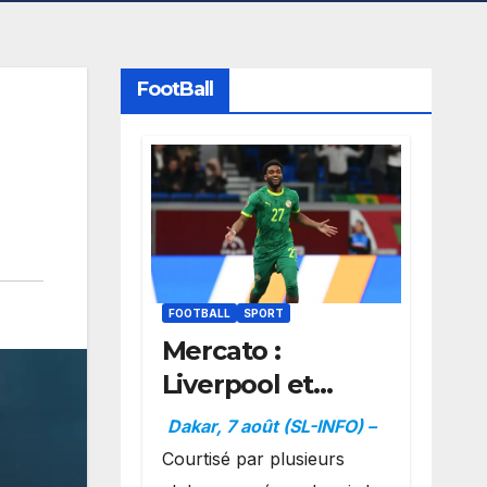
FootBall
FOOTBALL
SPORT
Mercato :
Liverpool et
Dortmund se
Dakar, 7 août (SL-INFO) –
positionnent en
Courtisé par plusieurs
favoris pour