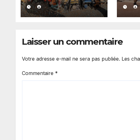
démantèle un
34e 
nouveau site
Doua
d’orpaillage
l’ax
clandestin à
de 
MouranOrpaillage
Laisser un commentaire
clandestin : la
gendarmerie
renforce ses
Votre adresse e-mail ne sera pas publiée.
Les cha
opérations à
Kédougou et
Commentaire
*
frappe à Mouran