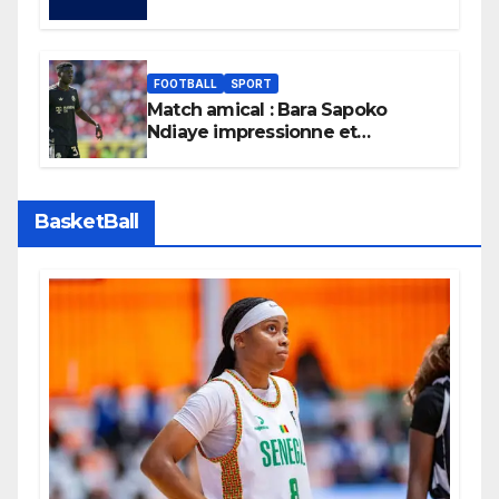
son boycott des Coupes du
monde.
FOOTBALL
SPORT
Match amical : Bara Sapoko
Ndiaye impressionne et
confirme son potentiel avec le
Bayern Munich
BasketBall