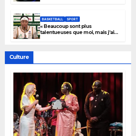
ans
BASKETBALL
SPORT
« Beaucoup sont plus
talentueuses que moi, mais j’ai
persévéré » : le message fort de
Cierra Dillard
Culture