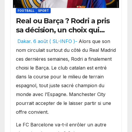
FOOTBALL
SPORT
Real ou Barça ? Rodri a pris
sa décision, un choix qui
pourrait faire grand bruit
Dakar. 6 août ( SL-INFO )-
Alors que son
sur le marché des
nom circulait surtout du côté du Real Madrid
transferts.
ces dernières semaines, Rodri a finalement
choisi le Barça. Le club catalan est entré
dans la course pour le milieu de terrain
espagnol, tout juste sacré champion du
monde avec l’Espagne. Manchester City
pourrait accepter de le laisser partir si une
offre convient.
​Le FC Barcelone va-t-il enrôler un autre