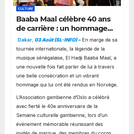
CULTURE
Baaba Maal célèbre 40 ans
de carrière : un hommage
exceptionnel à Oslo en
Dakar
,
03 Août (SL-INFO) –
​En marge de sa
présence de la famille
tournée internationale, la légende de la
royale.
musique sénégalaise, El Hadji Baaba Maal, a
une nouvelle fois fait parler de lui à travers
une belle consécration et un vibrant
hommage qui lui ont été rendus en Norvège.
​L’Association gambienne d’Oslo a célébré
avec fierté le 40e anniversaire de la
Semaine culturelle gambienne, lors d’un
événement mémorable réunissant des
invités de marque, des membres du corps