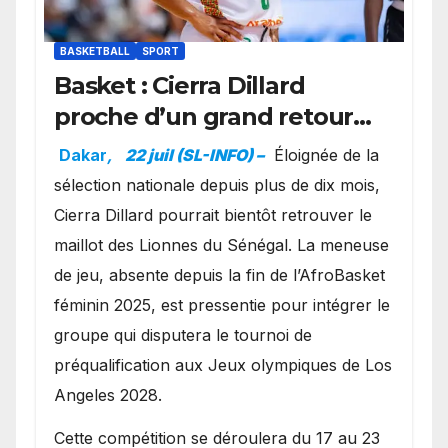
BASKETBALL
SPORT
Basket : Cierra Dillard
proche d’un grand retour
avec les Lionnes ?
Dakar
,
22 juil (SL-INFO) –
Éloignée de la
sélection nationale depuis plus de dix mois,
Cierra Dillard pourrait bientôt retrouver le
maillot des Lionnes du Sénégal. La meneuse
de jeu, absente depuis la fin de l’AfroBasket
féminin 2025, est pressentie pour intégrer le
groupe qui disputera le tournoi de
préqualification aux Jeux olympiques de Los
Angeles 2028.
Cette compétition se déroulera du 17 au 23