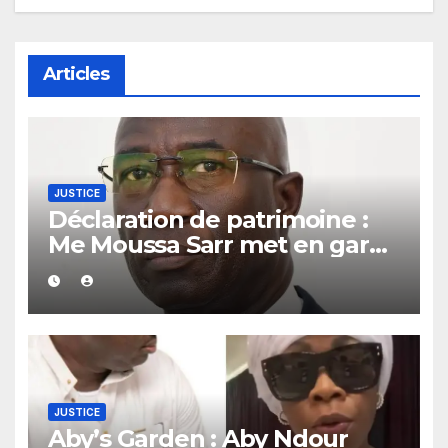
Articles
JUSTICE
Déclaration de patrimoine :
Me Moussa Sarr met en garde
les récalcitrants
JUSTICE
Aby’s Garden : Aby Ndour