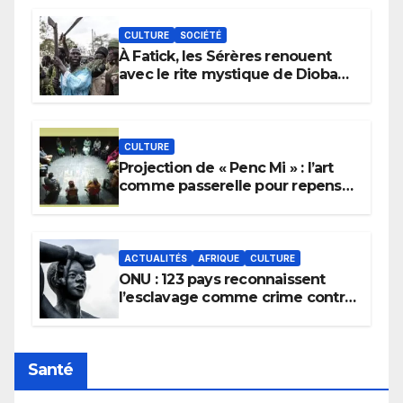
CULTURE
SOCIÉTÉ
À Fatick, les Sérères renouent
avec le rite mystique de Diobaye
pour implorer le retour de la
pluie.
CULTURE
Projection de « Penc Mi » : l’art
comme passerelle pour repenser
la transmission des savoirs
africains.
ACTUALITÉS
AFRIQUE
CULTURE
ONU : 123 pays reconnaissent
l’esclavage comme crime contre
l’humanité, la France toujours en
retard sur le Code noi
Santé