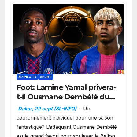
SL-INFO TV
SPORT
Foot: Lamine Yamal privera-
t-il Ousmane Dembélé du
Ballon d’or ?
Dakar, 22 sept (SL-INFO)
– Un
couronnement individuel pour une saison
fantastique? L’attaquant Ousmane Dembélé
est le grand favori pour soulever le Ballon