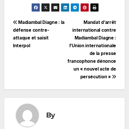
Navigation
Madiambal Diagne : la
Mandat d’arrêt
défense contre-
international contre
de
attaque et saisit
Madiambal Diagne :
l’article
Interpol
l’Union internationale
de la presse
francophone dénonce
un « nouvel acte de
persécution »
By