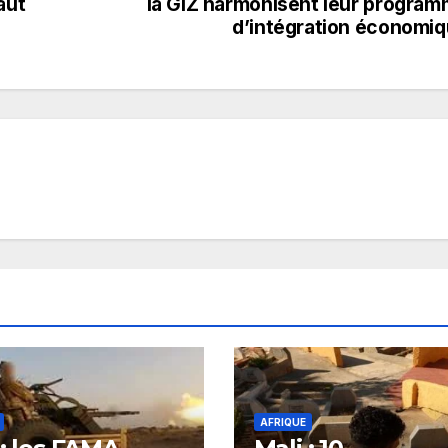
aut
la GIZ harmonisent leur progra
d’intégration économi
AFRIQUE