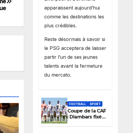
mme
que
apparaissent aujourd’hui
comme les destinations les
plus crédibles.
Reste désormais à savoir si
le PSG acceptera de laisser
partir l’un de ses jeunes
talents avant la fermeture
du mercato.
FOOTBALL
SPORT
Coupe de la CAF
: Diambars fixé
sur son destin
africain, l’ES