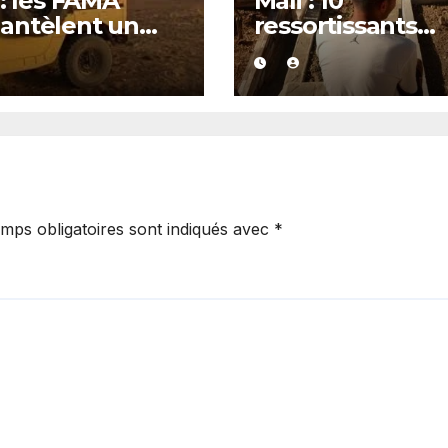
 : les FAMA
Mali : 10
antèlent un
ressortissants
 d’orpaillage
chinois arrêtés 
destin
l’exploitation
çonné d’être
présumée d’un
oité par le JNIM
casino clandesti
e FLA
mps obligatoires sont indiqués avec
*