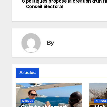
politiques propose la création d’un H
de
Conseil électoral
l’article
By
Articles
AFRIQUE
AFRIQUE