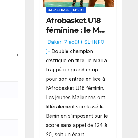
BASKETBALL
SPORT
Afrobasket U18
féminine : le Mali
réalise un
Dakar. 7 août ( SL-INFO
véritable festival
)-
Double champion
offensif et
d’Afrique en titre, le Mali a
inflige une
frappé un grand coup
lourde défaite
pour son entrée en lice à
au Bénin.
l’Afrobasket U18 féminin.
Les jeunes Maliennes ont
littéralement surclassé le
Bénin en s’imposant sur le
score sans appel de 124 à
20, soit un écart