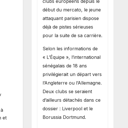
clubs européens depuis le
recruter Ibrahim
début du mercato, le jeune
Mbaye
attaquant parisien dispose
déjà de pistes sérieuses
pour la suite de sa carrière.
Selon les informations de
« L’Équipe », l’international
sénégalais de 18 ans
privilégierait un départ vers
l’Angleterre ou l’Allemagne.
Deux clubs se seraient
«
d’ailleurs détachés dans ce
dossier : Liverpool et le
 à
Borussia Dortmund.
 et