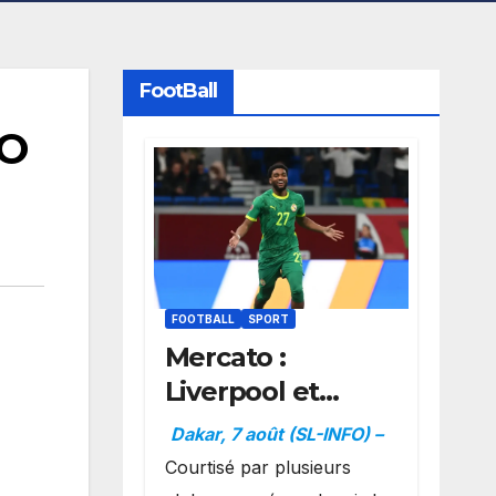
FootBall
AO
FOOTBALL
SPORT
Mercato :
Liverpool et
Dortmund se
Dakar, 7 août (SL-INFO) –
positionnent en
Courtisé par plusieurs
favoris pour