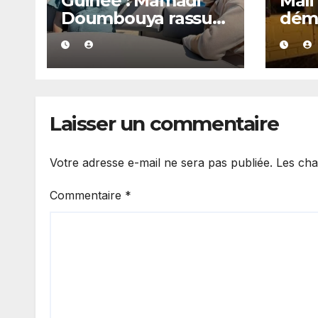
Guinée : Mamadi
Mali
Doumbouya rassure
dém
depuis son lieu de
site
vacances
clan
soup
expl
et l
Laisser un commentaire
Votre adresse e-mail ne sera pas publiée.
Les cha
Commentaire
*