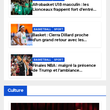
Afrobasket U18 masculin : les
Lionceaux frappent fort d’entrée
et lancent idéalement leur
tournoi.
BASKETBALL
SPORT
Basket : Cierra Dillard proche
d’un grand retour avec les
Lionnes ?
BASKETBALL
SPORT
Finales NBA : malgré la présence
de Trump et l’ambiance
électrique du Garden,
Wembanyama fait taire New
York
Culture