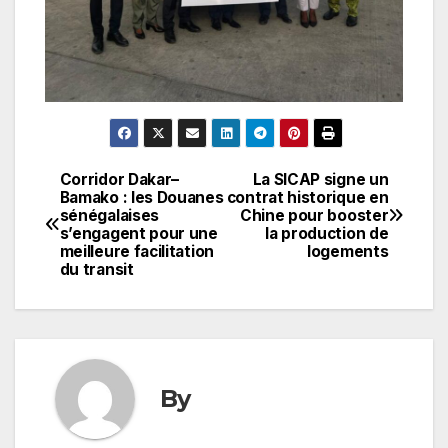
Corridor Dakar–
La SICAP signe un
Navigation
Bamako : les Douanes
contrat historique en
sénégalaises
Chine pour booster
de
s’engagent pour une
la production de
meilleure facilitation
logements
l’article
du transit
By