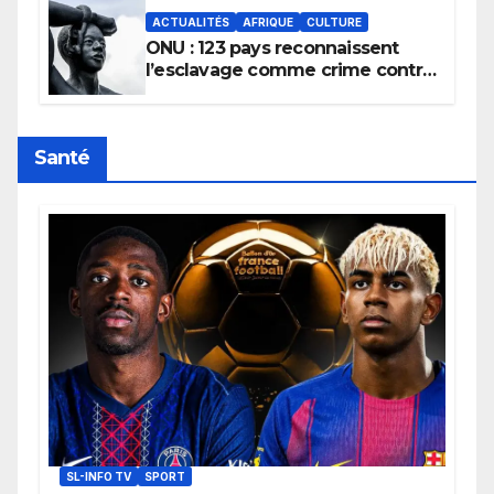
ACTUALITÉS
AFRIQUE
CULTURE
ONU : 123 pays reconnaissent
l’esclavage comme crime contre
l’humanité, la France toujours en
retard sur le Code noi
Santé
SL-INFO TV
SPORT