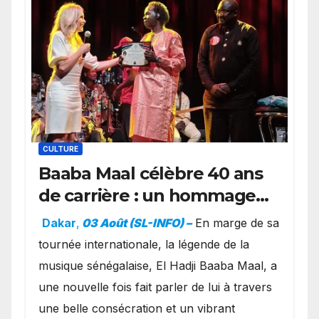
CULTURE
Baaba Maal célèbre 40 ans
de carrière : un hommage
exceptionnel à Oslo en
Dakar
,
03 Août (SL-INFO) –
​En marge de sa
présence de la famille
tournée internationale, la légende de la
royale.
musique sénégalaise, El Hadji Baaba Maal, a
une nouvelle fois fait parler de lui à travers
une belle consécration et un vibrant