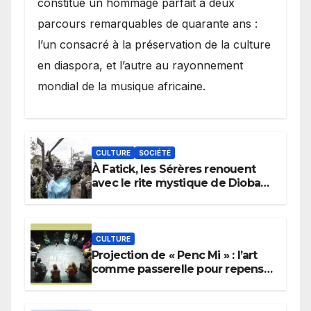
constitué un hommage parfait à deux
parcours remarquables de quarante ans :
l’un consacré à la préservation de la culture
en diaspora, et l’autre au rayonnement
mondial de la musique africaine.
CULTURE
SOCIÉTÉ
À Fatick, les Sérères renouent
avec le rite mystique de Diobaye
pour implorer le retour de la
pluie.
CULTURE
Projection de « Penc Mi » : l’art
comme passerelle pour repenser
la transmission des savoirs
africains.