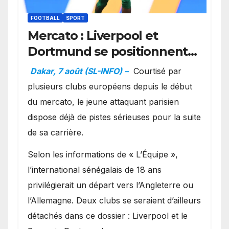
FOOTBALL
SPORT
Mercato : Liverpool et
Dortmund se positionnent
en favoris pour recruter
Dakar, 7 août (SL-INFO) –
Courtisé par
Ibrahim Mbaye
plusieurs clubs européens depuis le début
du mercato, le jeune attaquant parisien
dispose déjà de pistes sérieuses pour la suite
de sa carrière.
Selon les informations de « L’Équipe »,
l’international sénégalais de 18 ans
privilégierait un départ vers l’Angleterre ou
l’Allemagne. Deux clubs se seraient d’ailleurs
détachés dans ce dossier : Liverpool et le