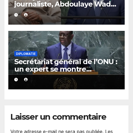
journaliste, Abdoulaye Wade
lâche une réponse sèche et
sans détour.
DIPLOMATIE
Secrétariat général de l’ONU :
un expert se montre
optimiste quant aux chances
de Macky Sall
Laisser un commentaire
Votre adresse e-mail ne sera pas publiée.
Les