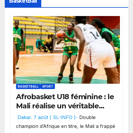
BasketBall
BASKETBALL
SPORT
Afrobasket U18 féminine : le
Mali réalise un véritable
festival offensif et inflige
Dakar. 7 août ( SL-INFO )-
Double
une lourde défaite au
champion d’Afrique en titre, le Mali a frappé