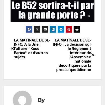
LA MATINALE DE SL-
LA MATINALE DE SL-
Navigation
INFO, A la Une :
INFO : La décision sur
l’affaire ‘’Kocc
le Règlement
de
Barma’’ et d’autres
intérieur de
sujets
l’Assemblée
l’article
nationale
décortiquée par la
presse quotidienne
By