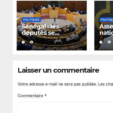
POLITIQUES
POLITIQ
Sénégal : les
Ass
députés se
nati
penchent dès le 10
donn
août sur plusieurs
à on
textes, dont les
maj
fonds spéciaux et
secrets
Laisser un commentaire
Votre adresse e-mail ne sera pas publiée.
Les cha
Commentaire
*