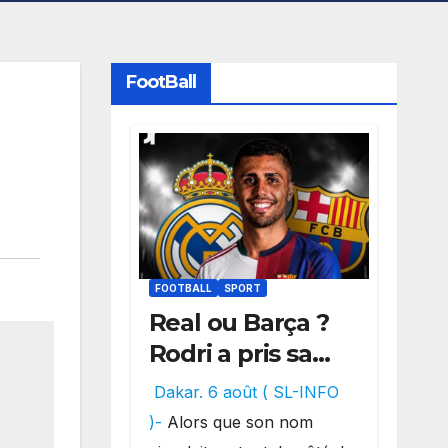
FootBall
FOOTBALL
SPORT
Real ou Barça ?
Rodri a pris sa
décision, un
Dakar. 6 août ( SL-INFO
choix qui
)-
Alors que son nom
pourrait faire