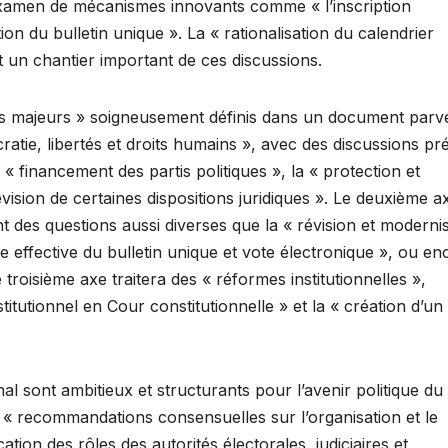
examen de mécanismes innovants comme « l’inscription
ion du bulletin unique ». La « rationalisation du calendrier
t un chantier important de ces discussions.
axes majeurs » soigneusement définis dans un document parv
atie, libertés et droits humains », avec des discussions pr
le « financement des partis politiques », la « protection et
vision de certaines dispositions juridiques ». Le deuxième a
t des questions aussi diverses que la « révision et moderni
 effective du bulletin unique et vote électronique », ou en
Le troisième axe traitera des « réformes institutionnelles »,
tutionnel en Cour constitutionnelle » et la « création d’un
al sont ambitieux et structurants pour l’avenir politique du
 « recommandations consensuelles sur l’organisation et le
cation des rôles des autorités électorales, judiciaires et