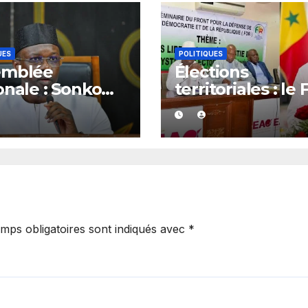
UES
POLITIQUES
emblée
Élections
onale : Sonko
territoriales : le
e son feu vert
dénonce les ret
ze dossiers
et exige un
eurs
calendrier élect
précis
mps obligatoires sont indiqués avec
*