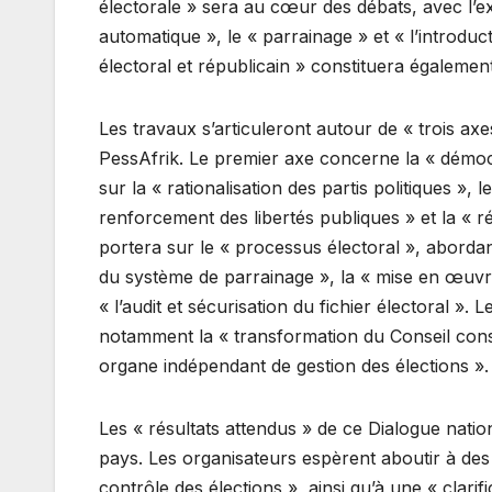
électorale » sera au cœur des débats, avec l’
automatique », le « parrainage » et « l’introduct
électoral et républicain » constituera égalemen
Les travaux s’articuleront autour de « trois 
PessAfrik. Le premier axe concerne la « démocr
sur la « rationalisation des partis politiques », 
renforcement des libertés publiques » et la « ré
portera sur le « processus électoral », abordan
du système de parrainage », la « mise en œuvre
« l’audit et sécurisation du fichier électoral ». 
notamment la « transformation du Conseil consti
organe indépendant de gestion des élections ».
Les « résultats attendus » de ce Dialogue nation
pays. Les organisateurs espèrent aboutir à des
contrôle des élections », ainsi qu’à une « clarifi