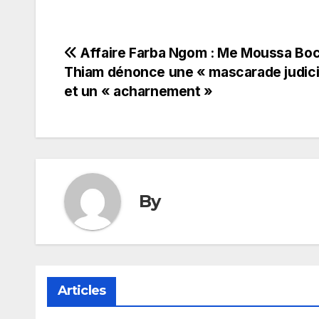
Navigation
Affaire Farba Ngom : Me Moussa Bo
Thiam dénonce une « mascarade judici
de
et un « acharnement »
l’article
By
Articles