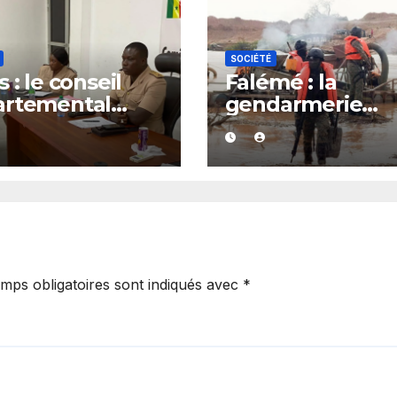
SOCIÉTÉ
 : le conseil
Falémé : la
artemental
gendarmerie
it après le
détruit 27 dragu
el à l’ordre du
dans le cadre de
verneur
lutte contre
l’exploitation
illégale
mps obligatoires sont indiqués avec
*