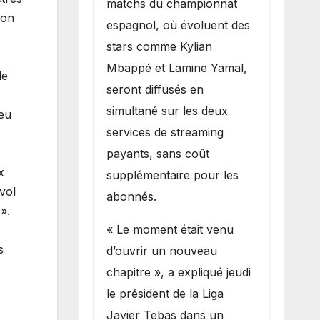
matchs du championnat
ion
espagnol, où évoluent des
stars comme Kylian
Mbappé et Lamine Yamal,
de
seront diffusés en
simultané sur les deux
ieu
services de streaming
payants, sans coût
x
supplémentaire pour les
 vol
abonnés.
».
« Le moment était venu
s
d’ouvrir un nouveau
chapitre », a expliqué jeudi
le président de la Liga
Javier Tebas dans un