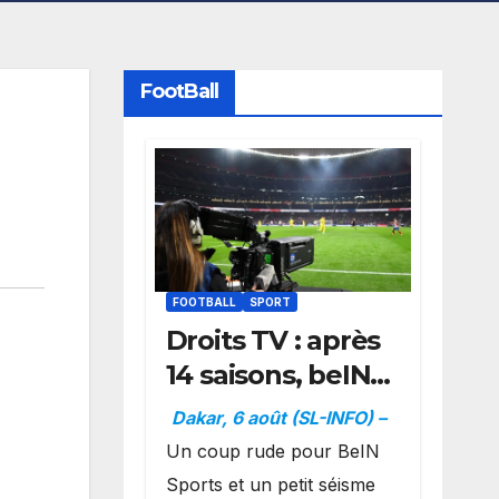
FootBall
FOOTBALL
SPORT
Droits TV : après
14 saisons, beIN
Sports perd la
Dakar, 6 août (SL-INFO) –
diffusion de la
Un coup rude pour BeIN
Liga
Sports et un petit séisme