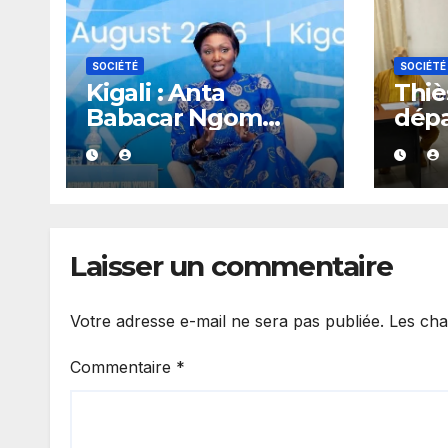
SOCIÉTÉ
SOCIÉTÉ
Kigali : Anta
Thiès
Babacar Ngom
dép
salue une académie
réag
dédiée au
rapp
leadership politique
gou
des femmes
africaines
Laisser un commentaire
Votre adresse e-mail ne sera pas publiée.
Les cha
Commentaire
*