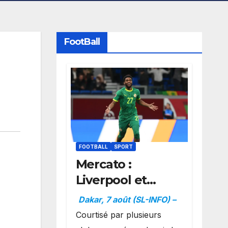
FootBall
FOOTBALL
SPORT
Mercato :
Liverpool et
Dortmund se
Dakar, 7 août (SL-INFO) –
positionnent en
Courtisé par plusieurs
favoris pour