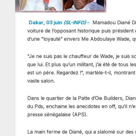
Dakar
,
03 juin
(SL-INFO)
–
Mamadou Diané Diop 
voiture de l’opposant historique puis président
d’une ”loyauté” envers Me Abdoulaye Wade, qu
”Je ne suis pas le chauffeur de Wade, je suis so
que lui. Et plus qu’un militant, j’ai été de to
est un père. Regardez !”, martèle-t-il, montrant
vaste salon.
Dans le quartier de la Patte d’Oie Builders, D
du Pds, enchaine les anecdotes en off, qu’il n
presse sénégalaise (APS).
La main ferme de Diané, qui a slalomé sur des m