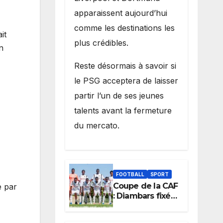
apparaissent aujourd’hui
comme les destinations les
it
plus crédibles.
n
Reste désormais à savoir si
le PSG acceptera de laisser
partir l’un de ses jeunes
talents avant la fermeture
du mercato.
FOOTBALL
SPORT
Coupe de la CAF
e par
: Diambars fixé
sur son destin
africain, l’ES