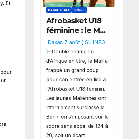
y. Et
BASKETBALL
SPORT
é
Afrobasket U18
féminine : le Mali
réalise un
Dakar. 7 août ( SL-INFO
véritable festival
)-
Double champion
offensif et
d’Afrique en titre, le Mali a
inflige une
frappé un grand coup
 pour
lourde défaite
pour son entrée en lice à
our
au Bénin.
l’Afrobasket U18 féminin.
Les jeunes Maliennes ont
littéralement surclassé le
Bénin en s’imposant sur le
ore
score sans appel de 124 à
20, soit un écart