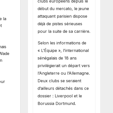
clubs européens depuis le
recruter Ibrahim
début du mercato, le jeune
Mbaye
attaquant parisien dispose
e la
déjà de pistes sérieuses
t
pour la suite de sa carrière.
Selon les informations de
nais
« L’Équipe », l’international
 Wade
sénégalais de 18 ans
on
privilégierait un départ vers
l’Angleterre ou l’Allemagne.
Deux clubs se seraient
eur
d’ailleurs détachés dans ce
dossier : Liverpool et le
Borussia Dortmund.