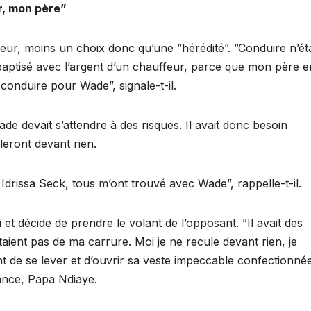
ur, mon père”
eur, moins un choix donc qu’une ”hérédité”. ”Conduire n’éta
 baptisé avec l’argent d’un chauffeur, parce que mon père e
 conduire pour Wade”, signale-t-il.
de devait s’attendre à des risques. Il avait donc besoin
eront devant rien.
rissa Seck, tous m’ont trouvé avec Wade”, rappelle-t-il.
 et décide de prendre le volant de l’opposant. ”Il avait des
taient pas de ma carrure. Moi je ne recule devant rien, je
vant de se lever et d’ouvrir sa veste impeccable confectionné
ance, Papa Ndiaye.