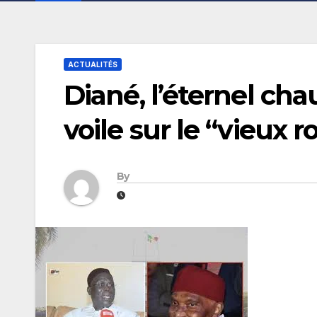
ACTUALITÉS
Diané, l’éternel cha
voile sur le “vieux r
By