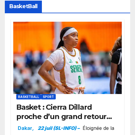
BasketBall
BASKETBALL
SPORT
Basket : Cierra Dillard
proche d’un grand retour
avec les Lionnes ?
Dakar
,
22 juil (SL-INFO) –
Éloignée de la