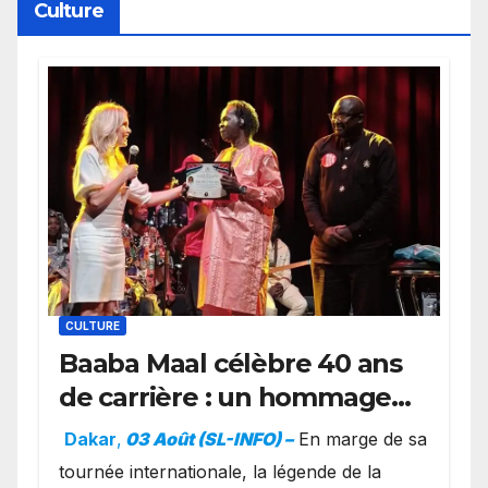
Culture
CULTURE
Baaba Maal célèbre 40 ans
de carrière : un hommage
exceptionnel à Oslo en
Dakar
,
03 Août (SL-INFO) –
​En marge de sa
présence de la famille
tournée internationale, la légende de la