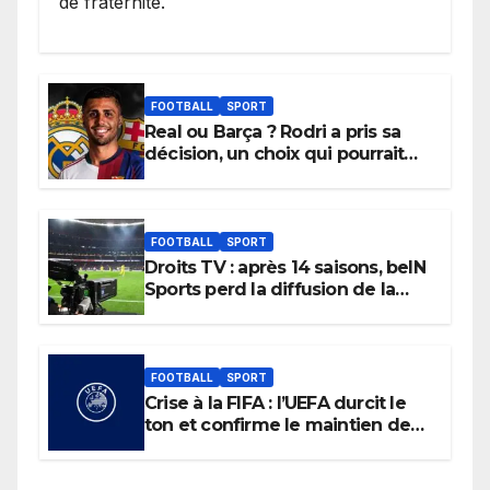
de fraternité.
FOOTBALL
SPORT
Real ou Barça ? Rodri a pris sa
décision, un choix qui pourrait
faire grand bruit sur le marché
des transferts.
FOOTBALL
SPORT
Droits TV : après 14 saisons, beIN
Sports perd la diffusion de la
Liga
FOOTBALL
SPORT
Crise à la FIFA : l’UEFA durcit le
ton et confirme le maintien de
son boycott des Coupes du
monde.