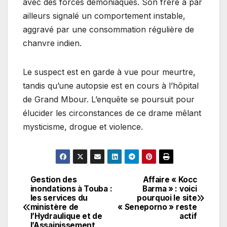
avec des forces démoniaques. Son frère a par
ailleurs signalé un comportement instable,
aggravé par une consommation régulière de
chanvre indien.
Le suspect est en garde à vue pour meurtre,
tandis qu’une autopsie est en cours à l’hôpital
de Grand Mbour. L’enquête se poursuit pour
élucider les circonstances de ce drame mêlant
mysticisme, drogue et violence.
Gestion des
Affaire « Kocc
Navigation
inondations à Touba :
Barma » : voici
les services du
pourquoi le site
de
ministère de
« Seneporno » reste
l’Hydraulique et de
actif
l’article
l’Assainissement