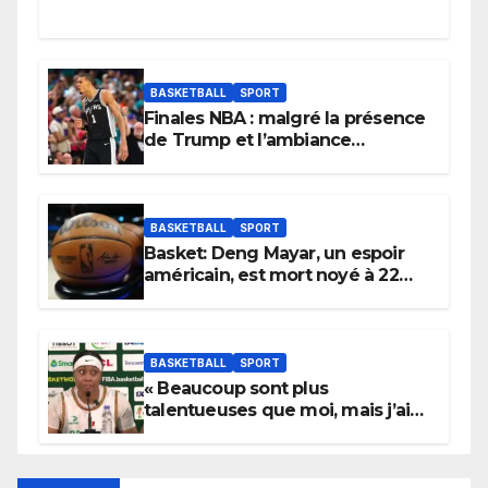
BASKETBALL
SPORT
Finales NBA : malgré la présence
de Trump et l’ambiance
électrique du Garden,
Wembanyama fait taire New
York
BASKETBALL
SPORT
Basket: Deng Mayar, un espoir
américain, est mort noyé à 22
ans
BASKETBALL
SPORT
« Beaucoup sont plus
talentueuses que moi, mais j’ai
persévéré » : le message fort de
Cierra Dillard