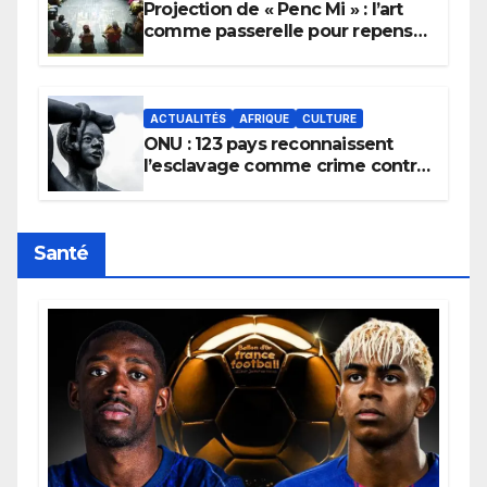
Projection de « Penc Mi » : l’art
comme passerelle pour repenser
la transmission des savoirs
africains.
ACTUALITÉS
AFRIQUE
CULTURE
ONU : 123 pays reconnaissent
l’esclavage comme crime contre
l’humanité, la France toujours en
retard sur le Code noi
Santé