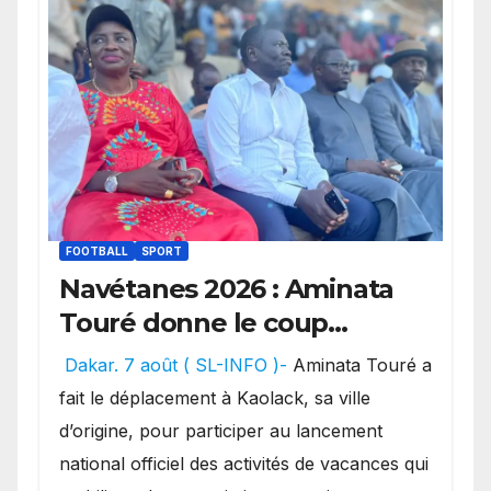
FOOTBALL
SPORT
Navétanes 2026 : Aminata
Touré donne le coup
d’envoi de l’initiative « Zéro
Dakar. 7 août ( SL-INFO )-
Aminata Touré a
Violence » depuis sa ville
fait le déplacement à Kaolack, sa ville
natale pour promouvoir des
d’origine, pour participer au lancement
compétitions apaisées.
national officiel des activités de vacances qui