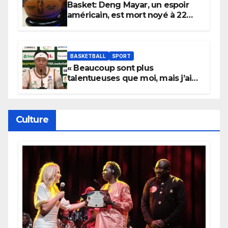
Basket: Deng Mayar, un espoir
américain, est mort noyé à 22
ans
BASKETBALL
SPORT
« Beaucoup sont plus
talentueuses que moi, mais j’ai
persévéré » : le message fort de
Cierra Dillard
Culture