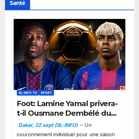
Santé
SL-INFO TV
SPORT
Foot: Lamine Yamal privera-
t-il Ousmane Dembélé du
Ballon d’or ?
Dakar, 22 sept (SL-INFO)
– Un
couronnement individuel pour une saison