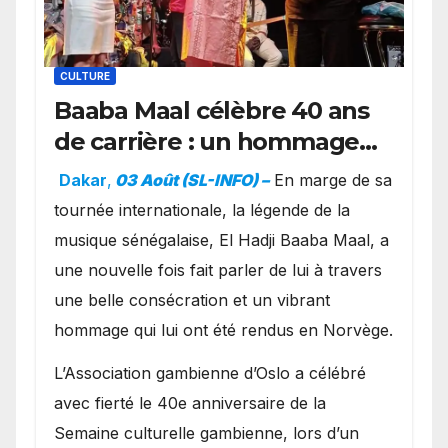
CULTURE
Baaba Maal célèbre 40 ans
de carrière : un hommage
exceptionnel à Oslo en
Dakar
,
03 Août (SL-INFO) –
​En marge de sa
présence de la famille
tournée internationale, la légende de la
royale.
musique sénégalaise, El Hadji Baaba Maal, a
une nouvelle fois fait parler de lui à travers
une belle consécration et un vibrant
hommage qui lui ont été rendus en Norvège.
​L’Association gambienne d’Oslo a célébré
avec fierté le 40e anniversaire de la
Semaine culturelle gambienne, lors d’un