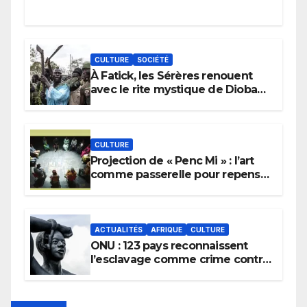
CULTURE
SOCIÉTÉ
À Fatick, les Sérères renouent
avec le rite mystique de Diobaye
pour implorer le retour de la
pluie.
CULTURE
Projection de « Penc Mi » : l’art
comme passerelle pour repenser
la transmission des savoirs
africains.
ACTUALITÉS
AFRIQUE
CULTURE
ONU : 123 pays reconnaissent
l’esclavage comme crime contre
l’humanité, la France toujours en
retard sur le Code noi