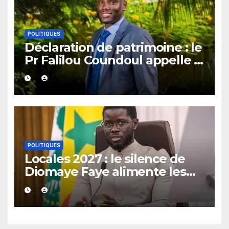
POLITIQUES
Déclaration de patrimoine : le
Pr Falilou Coundoul appelle à
l’avènement d’un « État
préventif »
POLITIQUES
Locales 2027 : le silence de
Diomaye Faye alimente les
interrogations