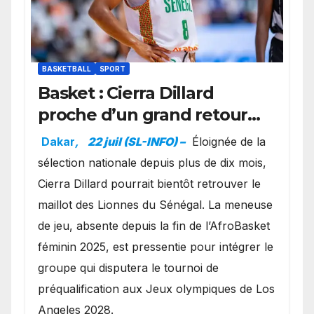
BASKETBALL
SPORT
Basket : Cierra Dillard
proche d’un grand retour
avec les Lionnes ?
Dakar
,
22 juil (SL-INFO) –
Éloignée de la
sélection nationale depuis plus de dix mois,
Cierra Dillard pourrait bientôt retrouver le
maillot des Lionnes du Sénégal. La meneuse
de jeu, absente depuis la fin de l’AfroBasket
féminin 2025, est pressentie pour intégrer le
groupe qui disputera le tournoi de
préqualification aux Jeux olympiques de Los
Angeles 2028.