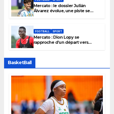
Mercato : le dossier Julián
Álvarez évolue, une piste se
referme définitivement
FOOTBALL
SPORT
Mercato : Dion Lopy se
rapproche d’un départ vers
l’Arabie Saoudite
BasketBall