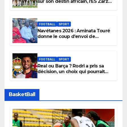
sur son destin africain, l’ES Zarzis
sera son premier obstacle.
FOOTBALL
SPORT
Navétanes 2026 : Aminata Touré
donne le coup d’envoi de
l’initiative « Zéro Violence »
depuis sa ville natale pour
promouvoir des compétitions
apaisées.
FOOTBALL
SPORT
Real ou Barça ? Rodri a pris sa
décision, un choix qui pourrait
faire grand bruit sur le marché
des transferts.
BasketBall