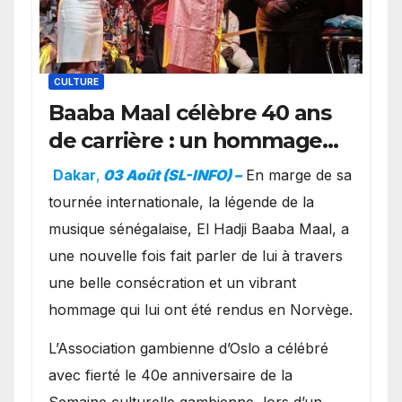
CULTURE
Baaba Maal célèbre 40 ans
de carrière : un hommage
exceptionnel à Oslo en
Dakar
,
03 Août (SL-INFO) –
​En marge de sa
présence de la famille
tournée internationale, la légende de la
royale.
musique sénégalaise, El Hadji Baaba Maal, a
une nouvelle fois fait parler de lui à travers
une belle consécration et un vibrant
hommage qui lui ont été rendus en Norvège.
​L’Association gambienne d’Oslo a célébré
avec fierté le 40e anniversaire de la