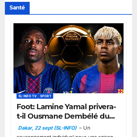
Santé
SL-INFO TV
SPORT
Foot: Lamine Yamal privera-
t-il Ousmane Dembélé du
Ballon d’or ?
Dakar, 22 sept (SL-INFO)
– Un