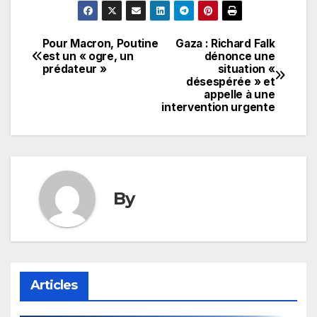
Pour Macron, Poutine
Gaza : Richard Falk
Navigation
est un « ogre, un
dénonce une
prédateur »
situation «
de
désespérée » et
appelle à une
l’article
intervention urgente
By
Articles