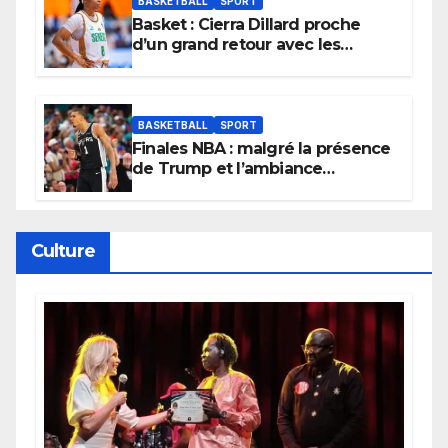
BASKETBALL
SPORT
Basket : Cierra Dillard proche
d’un grand retour avec les
Lionnes ?
BASKETBALL
SPORT
Finales NBA : malgré la présence
de Trump et l’ambiance
électrique du Garden,
Wembanyama fait taire New
York
Culture