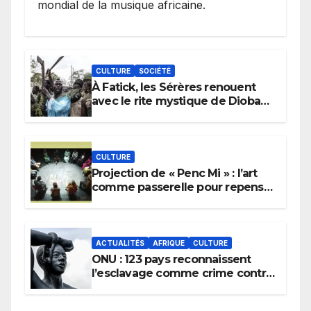
mondial de la musique africaine.
CULTURE
SOCIÉTÉ
À Fatick, les Sérères renouent
avec le rite mystique de Diobaye
pour implorer le retour de la
pluie.
CULTURE
Projection de « Penc Mi » : l’art
comme passerelle pour repenser
la transmission des savoirs
africains.
ACTUALITÉS
AFRIQUE
CULTURE
ONU : 123 pays reconnaissent
l’esclavage comme crime contre
l’humanité, la France toujours en
retard sur le Code noi