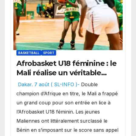
BASKETBALL
SPORT
Afrobasket U18 féminine : le
Mali réalise un véritable
festival offensif et inflige
Dakar. 7 août ( SL-INFO )-
Double
une lourde défaite au
champion d’Afrique en titre, le Mali a frappé
Bénin.
un grand coup pour son entrée en lice à
l’Afrobasket U18 féminin. Les jeunes
Maliennes ont littéralement surclassé le
Bénin en s’imposant sur le score sans appel