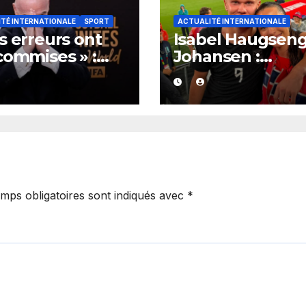
TÉ INTERNATIONALE
SPORT
ACTUALITÉ INTERNATIONALE
s erreurs ont
Isabel Haugsen
commises » :
Johansen :
 le feu des
l’ancienne
iques, Gianni
footballeuse qui
ntino et la FIFA
accompagne Erl
entent leurs
Haaland dans
ses après la
l’ombre des
mique sur
projecteurs.
verture au privé.
mps obligatoires sont indiqués avec
*