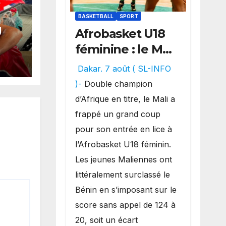
BASKETBALL
SPORT
g
Afrobasket U18
féminine : le Mali
réalise un
Dakar. 7 août ( SL-INFO
ing
véritable festival
)-
Double champion
offensif et
d’Afrique en titre, le Mali a
inflige une
frappé un grand coup
lourde défaite
pour son entrée en lice à
au Bénin.
l’Afrobasket U18 féminin.
Les jeunes Maliennes ont
littéralement surclassé le
Bénin en s’imposant sur le
score sans appel de 124 à
20, soit un écart