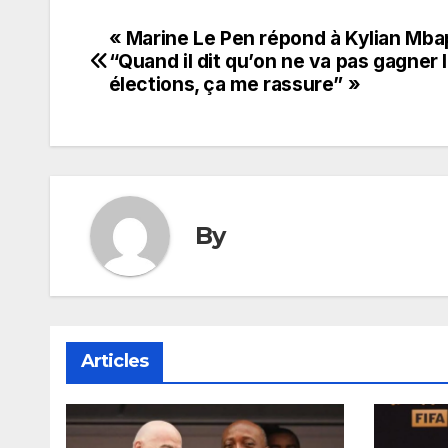
« Marine Le Pen répond à Kylian Mba
Navigation
“Quand il dit qu’on ne va pas gagner 
de
élections, ça me rassure” »
l’article
By
Articles