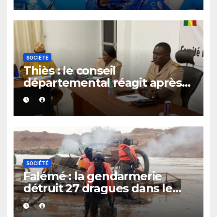
femmes africaines
SOCIÉTÉ
Thiès : le conseil
départemental réagit après
le rappel à l’ordre du
gouverneur
SOCIÉTÉ
Falémé : la gendarmerie
détruit 27 dragues dans le
cadre de la lutte contre
l’exploitation illégale