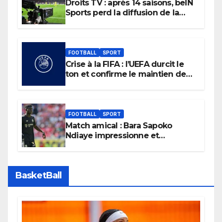
Droits TV : après 14 saisons, beIN
Sports perd la diffusion de la
Liga
FOOTBALL
SPORT
Crise à la FIFA : l’UEFA durcit le
ton et confirme le maintien de
son boycott des Coupes du
monde.
FOOTBALL
SPORT
Match amical : Bara Sapoko
Ndiaye impressionne et
confirme son potentiel avec le
Bayern Munich
BasketBall