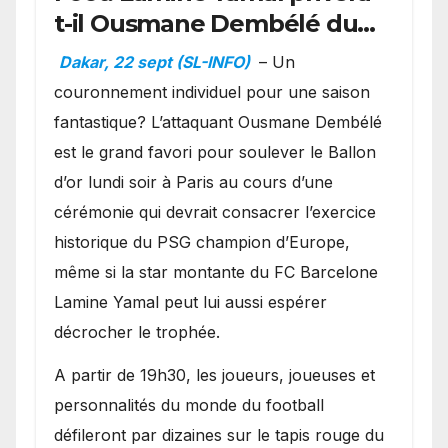
t-il Ousmane Dembélé du
Ballon d’or ?
Dakar, 22 sept (SL-INFO)
– Un
couronnement individuel pour une saison
fantastique? L’attaquant Ousmane Dembélé
est le grand favori pour soulever le Ballon
d’or lundi soir à Paris au cours d’une
cérémonie qui devrait consacrer l’exercice
historique du PSG champion d’Europe,
même si la star montante du FC Barcelone
Lamine Yamal peut lui aussi espérer
décrocher le trophée.
A partir de 19h30, les joueurs, joueuses et
personnalités du monde du football
défileront par dizaines sur le tapis rouge du