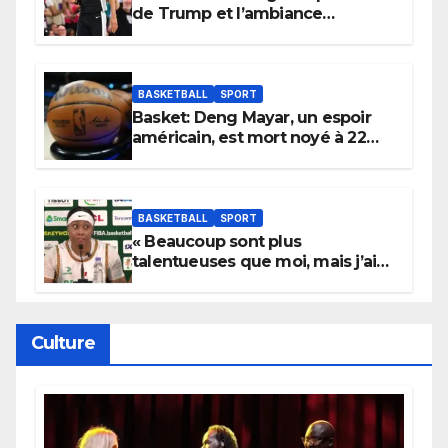
de Trump et l’ambiance
électrique du Garden,
Wembanyama fait taire New
York
BASKETBALL
SPORT
Basket: Deng Mayar, un espoir
américain, est mort noyé à 22
ans
BASKETBALL
SPORT
« Beaucoup sont plus
talentueuses que moi, mais j’ai
persévéré » : le message fort de
Cierra Dillard
Culture