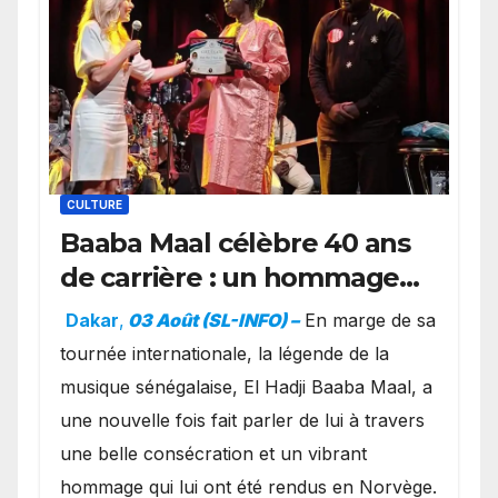
CULTURE
Baaba Maal célèbre 40 ans
de carrière : un hommage
exceptionnel à Oslo en
Dakar
,
03 Août (SL-INFO) –
​En marge de sa
présence de la famille
tournée internationale, la légende de la
royale.
musique sénégalaise, El Hadji Baaba Maal, a
une nouvelle fois fait parler de lui à travers
une belle consécration et un vibrant
hommage qui lui ont été rendus en Norvège.