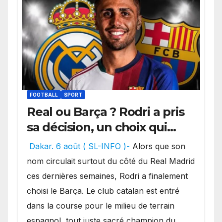
FOOTBALL
SPORT
Real ou Barça ? Rodri a pris
sa décision, un choix qui
pourrait faire grand bruit
Dakar. 6 août ( SL-INFO )-
Alors que son
sur le marché des
nom circulait surtout du côté du Real Madrid
transferts.
ces dernières semaines, Rodri a finalement
choisi le Barça. Le club catalan est entré
dans la course pour le milieu de terrain
espagnol, tout juste sacré champion du