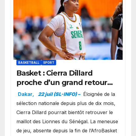
BASKETBALL
SPORT
Basket : Cierra Dillard
proche d’un grand retour
avec les Lionnes ?
Dakar
,
22 juil (SL-INFO) –
Éloignée de la
sélection nationale depuis plus de dix mois,
Cierra Dillard pourrait bientôt retrouver le
maillot des Lionnes du Sénégal. La meneuse
de jeu, absente depuis la fin de l’AfroBasket