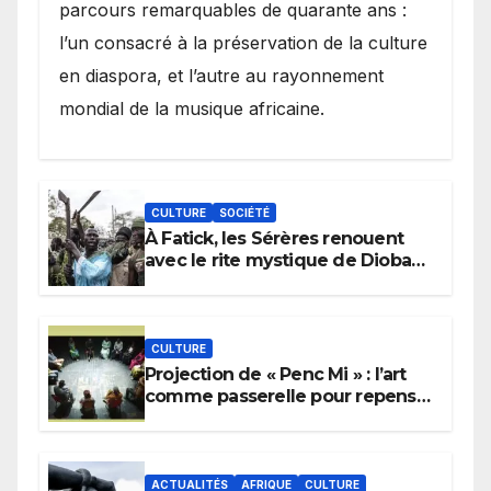
parcours remarquables de quarante ans :
l’un consacré à la préservation de la culture
en diaspora, et l’autre au rayonnement
mondial de la musique africaine.
CULTURE
SOCIÉTÉ
À Fatick, les Sérères renouent
avec le rite mystique de Diobaye
pour implorer le retour de la
pluie.
CULTURE
Projection de « Penc Mi » : l’art
comme passerelle pour repenser
la transmission des savoirs
africains.
ACTUALITÉS
AFRIQUE
CULTURE