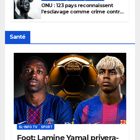
ONU : 123 pays reconnaissent
l’esclavage comme crime contre
l’humanité, la France toujours en
retard sur le Code noi
Santé
SL-INFO TV
SPORT
Foot: Lamine Yamal privera-