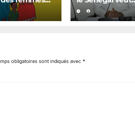
ées n’ont
réorienter son
ours pas accès à
système de san
planification
du curatif vers l
liale adaptée
prévention
mps obligatoires sont indiqués avec
*