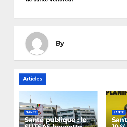
l’article
By
Articles
SANTÉ
SANTÉ
Santé publique : le
Sant
SUTSAS boycotte
19 %