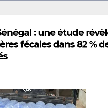
énégal : une étude révèl
ères fécales dans 82 % d
és