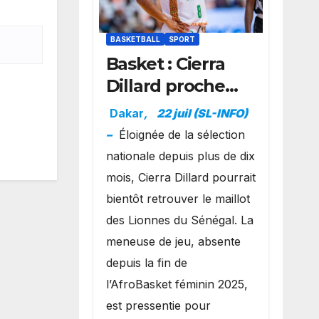
BASKETBALL
SPORT
Basket : Cierra
Dillard proche
d’un grand
Dakar
,
22 juil (SL-INFO)
retour avec les
–
Éloignée de la sélection
Lionnes ?
nationale depuis plus de dix
mois, Cierra Dillard pourrait
bientôt retrouver le maillot
des Lionnes du Sénégal. La
meneuse de jeu, absente
depuis la fin de
l’AfroBasket féminin 2025,
est pressentie pour