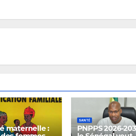
SANTÉ
é maternelle :
PNPPS 2026-203
 des femmes
le Sénégal veut