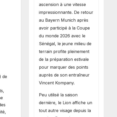
potentiel avec le
ascension à une vitesse
Bayern Munich
impressionnante. De retour
au Bayern Munich après
avoir participé à la Coupe
du monde 2026 avec le
Sénégal, le jeune milieu de
terrain profite pleinement
de la préparation estivale
pour marquer des points
auprès de son entraîneur
) de
Vincent Kompany.
ts,
Peu utilisé la saison
ne
dernière, le Lion affiche un
des
tout autre visage depuis la
ité,