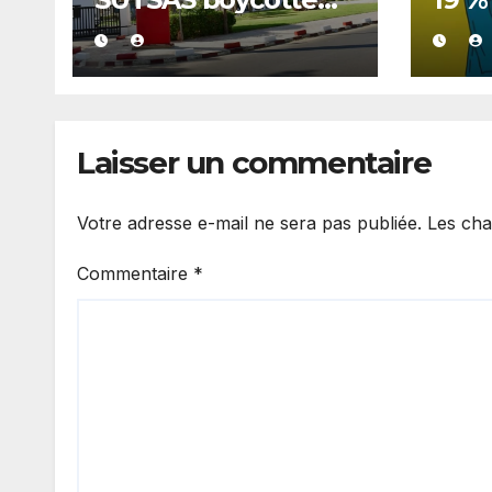
les concertations
mari
stratégiques du
touj
ministère
une 
fami
Laisser un commentaire
Votre adresse e-mail ne sera pas publiée.
Les cha
Commentaire
*