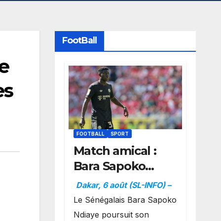
FootBall
e
es
FOOTBALL
SPORT
Match amical :
Bara Sapoko
Ndiaye
Dakar, 6 août (SL-INFO) –
impressionne et
Le Sénégalais Bara Sapoko
confirme son
Ndiaye poursuit son