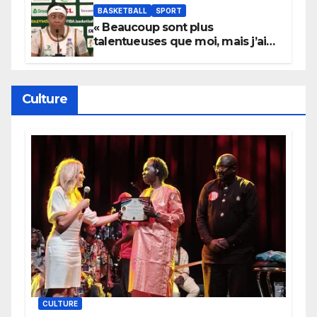
BASKETBALL
SPORT
« Beaucoup sont plus
talentueuses que moi, mais j’ai
persévéré » : le message fort de
Cierra Dillard
Culture
CULTURE