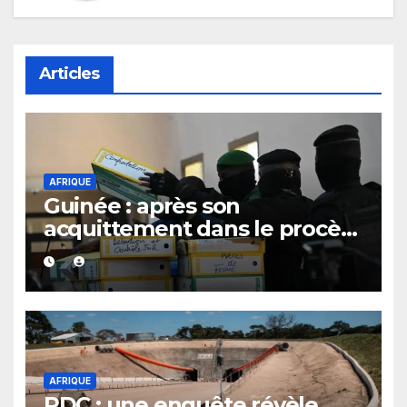
Articles
AFRIQUE
Guinée : après son
acquittement dans le procès
du 28 septembre 2009,
Bienvenu Lamah promu
général de brigade
AFRIQUE
RDC : une enquête révèle