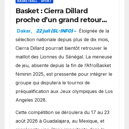
BASKETBALL
SPORT
Basket : Cierra Dillard
proche d’un grand retour
avec les Lionnes ?
Dakar
,
22 juil (SL-INFO) –
Éloignée de la
sélection nationale depuis plus de dix mois,
Cierra Dillard pourrait bientôt retrouver le
maillot des Lionnes du Sénégal. La meneuse
de jeu, absente depuis la fin de l’AfroBasket
féminin 2025, est pressentie pour intégrer le
groupe qui disputera le tournoi de
préqualification aux Jeux olympiques de Los
Angeles 2028.
Cette compétition se déroulera du 17 au 23
août 2026 à Guadalajara, au Mexique, et