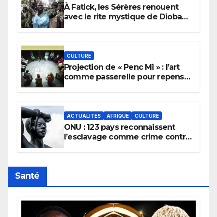
À Fatick, les Sérères renouent
avec le rite mystique de Diobaye
pour implorer le retour de la
pluie.
CULTURE
Projection de « Penc Mi » : l’art
comme passerelle pour repenser
la transmission des savoirs
africains.
ACTUALITÉS
AFRIQUE
CULTURE
ONU : 123 pays reconnaissent
l’esclavage comme crime contre
l’humanité, la France toujours en
retard sur le Code noi
Santé