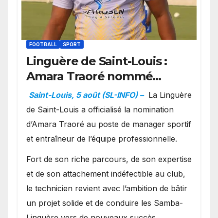
FOOTBALL
SPORT
Linguère de Saint-Louis :
Amara Traoré nommé
manager sportif et
Saint-Louis, 5 août (SL-INFO) –
La Linguère
entraîneur de l’équipe
de Saint-Louis a officialisé la nomination
d’Amara Traoré au poste de manager sportif
et entraîneur de l’équipe professionnelle.
Fort de son riche parcours, de son expertise
et de son attachement indéfectible au club,
le technicien revient avec l’ambition de bâtir
un projet solide et de conduire les Samba-
Linguère vers de nouveaux succès.