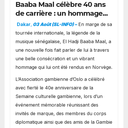
Baaba Maal célèbre 40 ans
de carrière : un hommage
exceptionnel à Oslo en
Dakar
,
03 Août (SL-INFO) –
​En marge de sa
présence de la famille
tournée internationale, la légende de la
royale.
musique sénégalaise, El Hadji Baaba Maal, a
une nouvelle fois fait parler de lui à travers
une belle consécration et un vibrant
hommage qui lui ont été rendus en Norvège.
​L’Association gambienne d’Oslo a célébré
avec fierté le 40e anniversaire de la
Semaine culturelle gambienne, lors d’un
événement mémorable réunissant des
invités de marque, des membres du corps
diplomatique ainsi que des amis de la Gambie