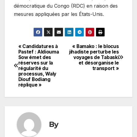
démocratique du Congo (RDC) en raison des
mesures appliquées par les États-Unis.
« Candidatures à
« Bamako : le blocus
Navigation
Pastef : Aldiouma
jihadiste perturbe les
Sow émet des
voyages de Tabaski
de
réserves sur la
et désorganise le
régularité du
transport »
l’article
processus, Waly
Diouf Bodiang
réplique »
By