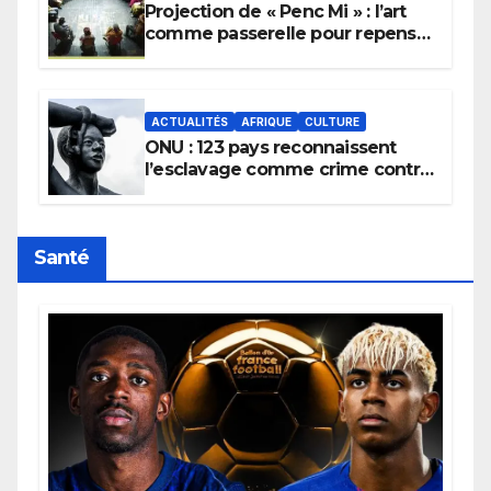
Projection de « Penc Mi » : l’art
comme passerelle pour repenser
la transmission des savoirs
africains.
ACTUALITÉS
AFRIQUE
CULTURE
ONU : 123 pays reconnaissent
l’esclavage comme crime contre
l’humanité, la France toujours en
retard sur le Code noi
Santé