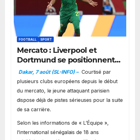
FOOTBALL
SPORT
Mercato : Liverpool et
Dortmund se positionnent
en favoris pour recruter
Dakar, 7 août (SL-INFO) –
Courtisé par
Ibrahim Mbaye
plusieurs clubs européens depuis le début
du mercato, le jeune attaquant parisien
dispose déjà de pistes sérieuses pour la suite
de sa carrière.
Selon les informations de « L’Équipe »,
l’international sénégalais de 18 ans