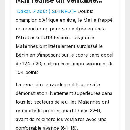
Mali réalise un véritable
festival offensif et inflige
Dakar. 7 août ( SL-INFO )-
Double
une lourde défaite au
champion d’Afrique en titre, le Mali a frappé
Bénin.
un grand coup pour son entrée en lice à
l’Afrobasket U18 féminin. Les jeunes
Maliennes ont littéralement surclassé le
Bénin en s’imposant sur le score sans appel
de 124 à 20, soit un écart impressionnant de
104 points.
La rencontre a rapidement tourné à la
démonstration. Nettement supérieures dans
tous les secteurs de jeu, les Maliennes ont
remporté le premier quart-temps 32-9,
avant de rejoindre les vestiaires avec une
confortable avance (64-16).