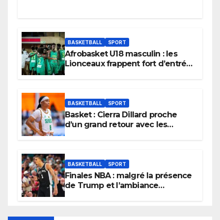
BASKETBALL
SPORT
Afrobasket U18 masculin : les
Lionceaux frappent fort d’entrée
et lancent idéalement leur
tournoi.
BASKETBALL
SPORT
Basket : Cierra Dillard proche
d’un grand retour avec les
Lionnes ?
BASKETBALL
SPORT
Finales NBA : malgré la présence
de Trump et l’ambiance
électrique du Garden,
Wembanyama fait taire New
York