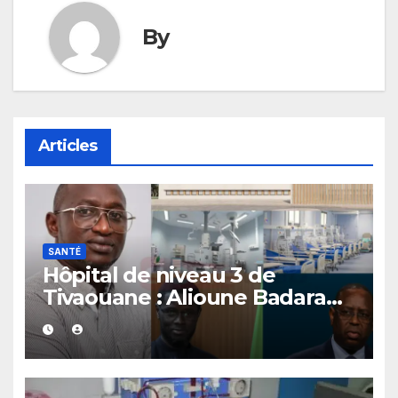
By
Articles
SANTÉ
Hôpital de niveau 3 de
Tivaouane : Alioune Badara
Coulibaly appelle Diomaye
Faye à reconnaître l’héritage
de Macky Sall