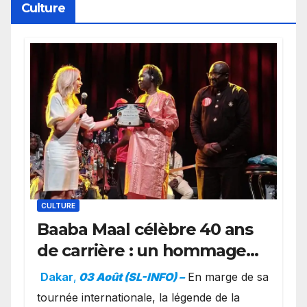
Culture
CULTURE
Baaba Maal célèbre 40 ans
de carrière : un hommage
exceptionnel à Oslo en
Dakar
,
03 Août (SL-INFO) –
​En marge de sa
présence de la famille
tournée internationale, la légende de la