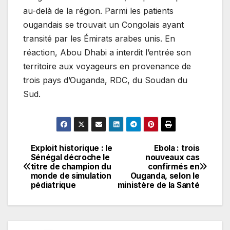
au-delà de la région. Parmi les patients
ougandais se trouvait un Congolais ayant
transité par les Émirats arabes unis. En
réaction, Abou Dhabi a interdit l’entrée son
territoire aux voyageurs en provenance de
trois pays d’Ouganda, RDC, du Soudan du
Sud.
Exploit historique : le
Ebola : trois
Navigation
Sénégal décroche le
nouveaux cas
titre de champion du
confirmés en
de
monde de simulation
Ouganda, selon le
pédiatrique
ministère de la Santé
l’article