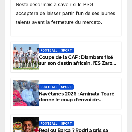
Reste désormais à savoir si le PSG
acceptera de laisser partir l’un de ses jeunes
talents avant la fermeture du mercato.
FOOTBALL
SPORT
Coupe de la CAF : Diambars fixé
sur son destin africain, l’ES Zarzis
sera son premier obstacle.
FOOTBALL
SPORT
Navétanes 2026 : Aminata Touré
donne le coup d’envoi de
l’initiative « Zéro Violence »
depuis sa ville natale pour
promouvoir des compétitions
apaisées.
FOOTBALL
SPORT
Real ou Barça ? Rodri a pris sa