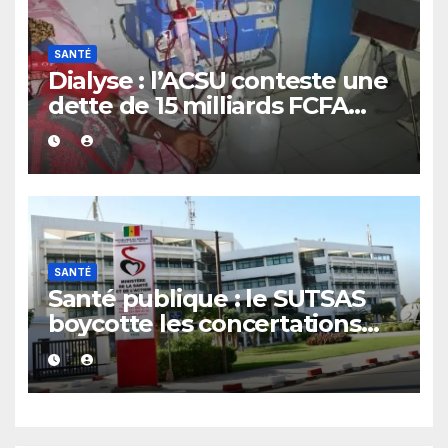
SANTÉ
Dialyse : l’ACSU conteste une
dette de 15 milliards FCFA
annoncée par la CNPNT et
exige des preuves
SANTÉ
Santé publique : le SUTSAS
boycotte les concertations
stratégiques du ministère