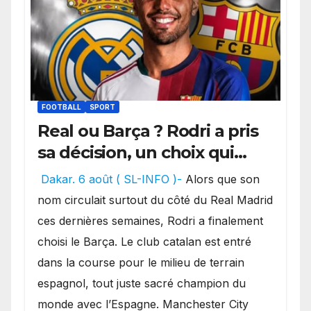
FOOTBALL
SPORT
Real ou Barça ? Rodri a pris
sa décision, un choix qui
pourrait faire grand bruit
Dakar. 6 août ( SL-INFO )-
Alors que son
sur le marché des
nom circulait surtout du côté du Real Madrid
transferts.
ces dernières semaines, Rodri a finalement
choisi le Barça. Le club catalan est entré
dans la course pour le milieu de terrain
espagnol, tout juste sacré champion du
monde avec l’Espagne. Manchester City