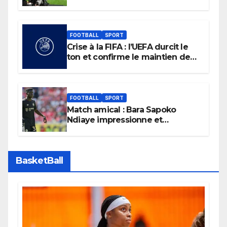
Liga
FOOTBALL
SPORT
Crise à la FIFA : l’UEFA durcit le
ton et confirme le maintien de
son boycott des Coupes du
monde.
FOOTBALL
SPORT
Match amical : Bara Sapoko
Ndiaye impressionne et
confirme son potentiel avec le
Bayern Munich
BasketBall