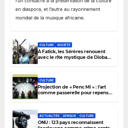
l’un consacré à la préservation de la culture
en diaspora, et l’autre au rayonnement
mondial de la musique africaine.
CULTURE
SOCIÉTÉ
À Fatick, les Sérères renouent
avec le rite mystique de Diobaye
pour implorer le retour de la
pluie.
CULTURE
Projection de « Penc Mi » : l’art
comme passerelle pour repenser
la transmission des savoirs
africains.
ACTUALITÉS
AFRIQUE
CULTURE
ONU : 123 pays reconnaissent