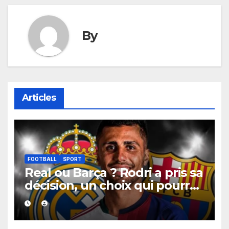
By
Articles
FOOTBALL
SPORT
Real ou Barça ? Rodri a pris sa
décision, un choix qui pourrait
faire grand bruit sur le
marché des transferts.