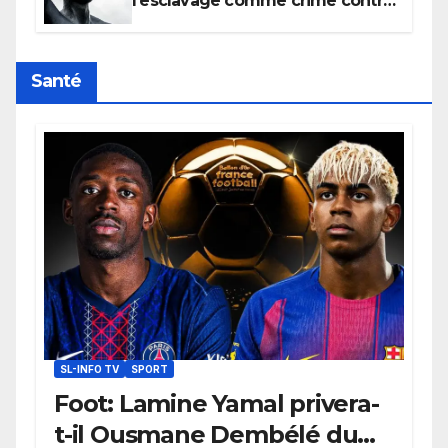
l’esclavage comme crime contre
l’humanité, la France toujours en
retard sur le Code noi
Santé
SL-INFO TV
SPORT
Foot: Lamine Yamal privera-
t-il Ousmane Dembélé du