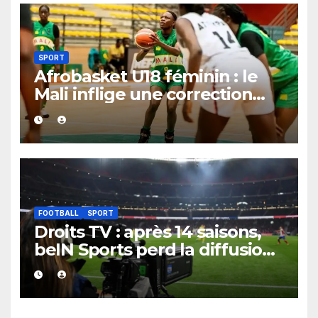
SPORT
Afrobasket U18 féminin : le
Mali inflige une correction
historique au Bénin avec plus
de 100 points d’écart
FOOTBALL
SPORT
Droits TV : après 14 saisons,
beIN Sports perd la diffusion
de la Liga