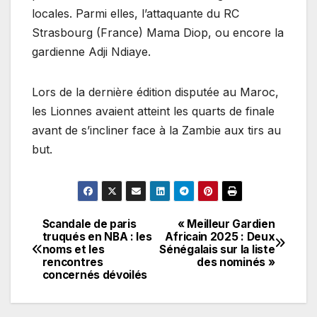
locales. Parmi elles, l’attaquante du RC
Strasbourg (France) Mama Diop, ou encore la
gardienne Adji Ndiaye.
Lors de la dernière édition disputée au Maroc,
les Lionnes avaient atteint les quarts de finale
avant de s’incliner face à la Zambie aux tirs au
but.
Scandale de paris
« Meilleur Gardien
Navigation
truqués en NBA : les
Africain 2025 : Deux
noms et les
Sénégalais sur la liste
de
rencontres
des nominés »
concernés dévoilés
l’article