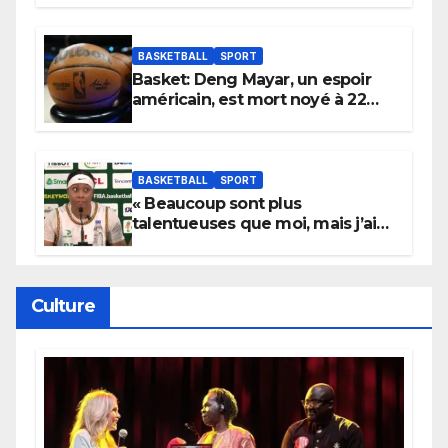
Wembanyama fait taire New
York
BASKETBALL
SPORT
Basket: Deng Mayar, un espoir
américain, est mort noyé à 22
ans
BASKETBALL
SPORT
« Beaucoup sont plus
talentueuses que moi, mais j’ai
persévéré » : le message fort de
Cierra Dillard
Culture