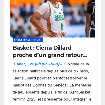
BASKETBALL
SPORT
Basket : Cierra Dillard
proche d’un grand retour
avec les Lionnes ?
Dakar
,
22 juil (SL-INFO) –
Éloignée de la
sélection nationale depuis plus de dix mois,
Cierra Dillard pourrait bientôt retrouver le
maillot des Lionnes du Sénégal. La meneuse
de jeu, absente depuis la fin de l’AfroBasket
féminin 2025, est pressentie pour intégrer le