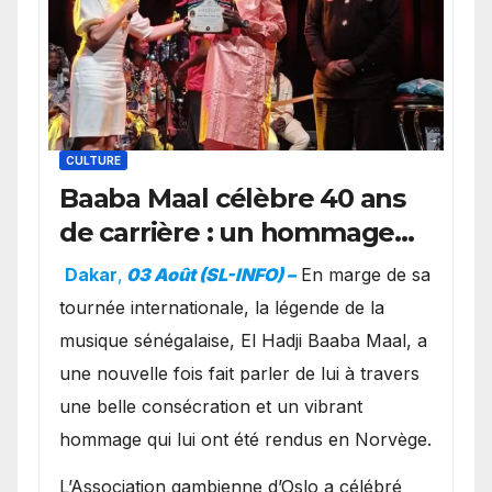
CULTURE
Baaba Maal célèbre 40 ans
de carrière : un hommage
exceptionnel à Oslo en
Dakar
,
03 Août (SL-INFO) –
​En marge de sa
présence de la famille
tournée internationale, la légende de la
royale.
musique sénégalaise, El Hadji Baaba Maal, a
une nouvelle fois fait parler de lui à travers
une belle consécration et un vibrant
hommage qui lui ont été rendus en Norvège.
​L’Association gambienne d’Oslo a célébré