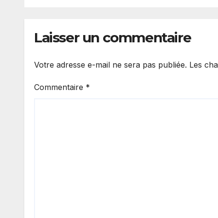
sur 10 quittent déjà
nouv
leur poste.
tête
mond
Laisser un commentaire
Votre adresse e-mail ne sera pas publiée.
Les cha
Commentaire
*