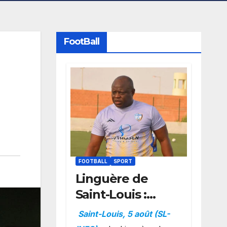
FootBall
FOOTBALL
SPORT
Linguère de
Saint-Louis :
Amara Traoré
Saint-Louis, 5 août (SL-
nommé