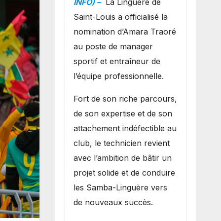
INFO) –
La Linguère de
manager sportif
Saint-Louis a officialisé la
et entraîneur de
nomination d’Amara Traoré
l’équipe
au poste de manager
sportif et entraîneur de
l’équipe professionnelle.
Fort de son riche parcours,
de son expertise et de son
attachement indéfectible au
club, le technicien revient
avec l’ambition de bâtir un
projet solide et de conduire
les Samba-Linguère vers
de nouveaux succès.