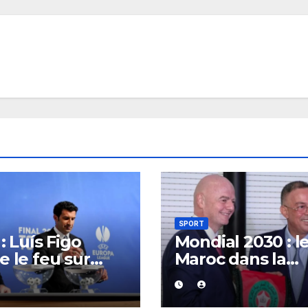
SPORT
: Luís Figo
Mondial 2030 : l
e le feu sur
Maroc dans la
ni Infantino et
tourmente après
ame un
demande de retr