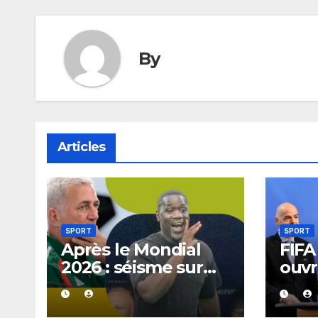
By
Articles
SPORT
SPORT
Après le Mondial
FIFA 
2026 : séisme sur
ouvr
les bancs africains,
Gian
7 sélectionneurs
récl