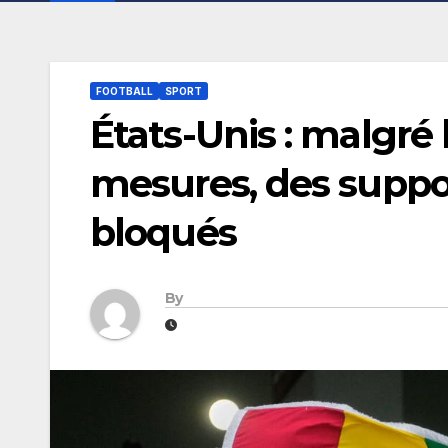
FOOTBALL
SPORT
États-Unis : malgré
mesures, des suppor
bloqués
By