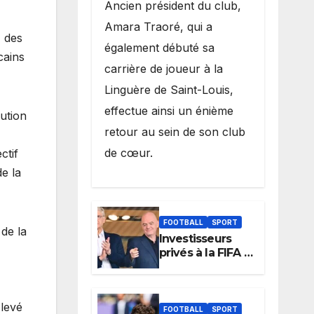
Ancien président du club,
Amara Traoré, qui a
, des
également débuté sa
cains
carrière de joueur à la
Linguère de Saint-Louis,
effectue ainsi un énième
ution
retour au sein de son club
de cœur.
ctif
e la
FOOTBALL
SPORT
de la
Investisseurs
privés à la FIFA :
Arsène Wenger,
membre du
cabinet
 levé
d’Infantino, brise
FOOTBALL
SPORT