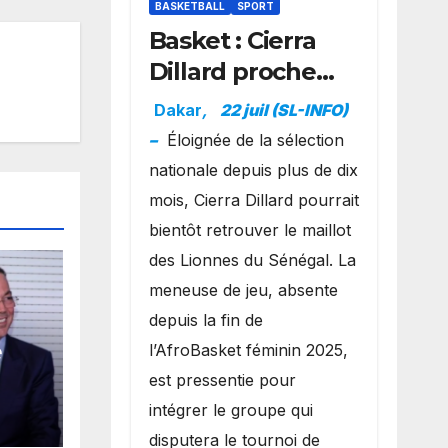
BASKETBALL
SPORT
Basket : Cierra
Dillard proche
d’un grand
Dakar
,
22 juil (SL-INFO)
retour avec les
–
Éloignée de la sélection
Lionnes ?
nationale depuis plus de dix
mois, Cierra Dillard pourrait
bientôt retrouver le maillot
des Lionnes du Sénégal. La
meneuse de jeu, absente
depuis la fin de
e
l’AfroBasket féminin 2025,
est pressentie pour
 la
intégrer le groupe qui
ait
disputera le tournoi de