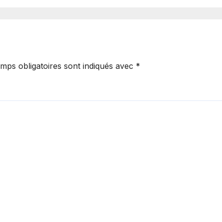
eau patron à la
formulée par un
 de l’instance
parti écologiste
iale.
portugais.
mps obligatoires sont indiqués avec
*