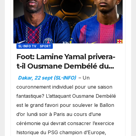
SL-INFO TV
SPORT
Foot: Lamine Yamal privera-
t-il Ousmane Dembélé du
Ballon d’or ?
Dakar, 22 sept (SL-INFO)
– Un
couronnement individuel pour une saison
fantastique? L’attaquant Ousmane Dembélé
est le grand favori pour soulever le Ballon
d’or lundi soir à Paris au cours d’une
cérémonie qui devrait consacrer l’exercice
historique du PSG champion d’Europe,