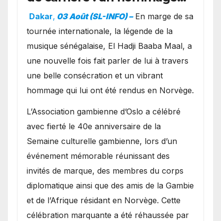
exceptionnel à Oslo en
Dakar
,
03 Août (SL-INFO) –
​En marge de sa
présence de la famille
tournée internationale, la légende de la
royale.
musique sénégalaise, El Hadji Baaba Maal, a
une nouvelle fois fait parler de lui à travers
une belle consécration et un vibrant
hommage qui lui ont été rendus en Norvège.
​L’Association gambienne d’Oslo a célébré
avec fierté le 40e anniversaire de la
Semaine culturelle gambienne, lors d’un
événement mémorable réunissant des
invités de marque, des membres du corps
diplomatique ainsi que des amis de la Gambie
et de l’Afrique résidant en Norvège. Cette
célébration marquante a été réhaussée par