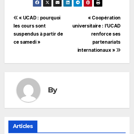
Navigation
« UCAD : pourquoi
« Coopération
les cours sont
universitaire : l’UCAD
de
suspendus à partir de
renforce ses
l’article
ce samedi »
partenariats
internationaux »
By
Articles