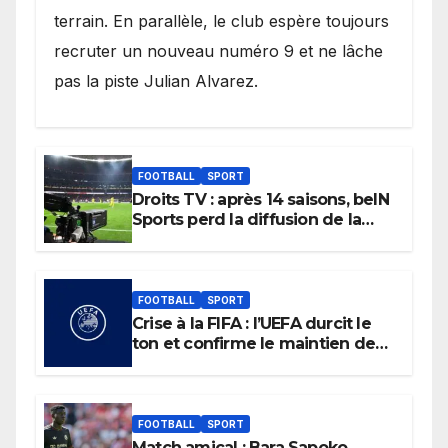
terrain. En parallèle, le club espère toujours
recruter un nouveau numéro 9 et ne lâche
pas la piste Julian Alvarez.
FOOTBALL
SPORT
Droits TV : après 14 saisons, beIN
Sports perd la diffusion de la
Liga
FOOTBALL
SPORT
Crise à la FIFA : l’UEFA durcit le
ton et confirme le maintien de
son boycott des Coupes du
monde.
FOOTBALL
SPORT
Match amical : Bara Sapoko