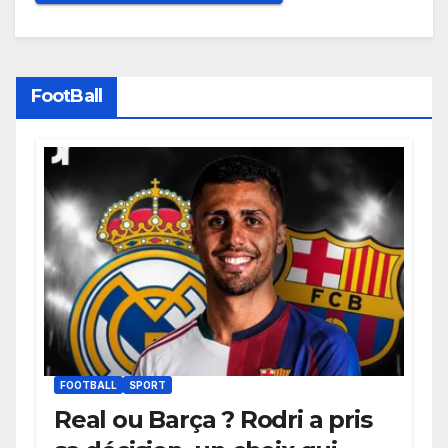
FootBall
FOOTBALL
SPORT
Real ou Barça ? Rodri a pris