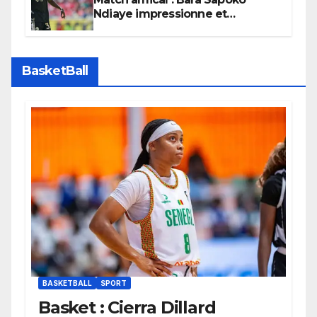
Ndiaye impressionne et
confirme son potentiel avec le
Bayern Munich
BasketBall
BASKETBALL
SPORT
Basket : Cierra Dillard