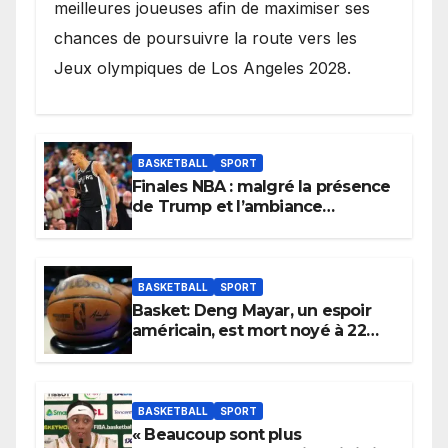
meilleures joueuses afin de maximiser ses
chances de poursuivre la route vers les
Jeux olympiques de Los Angeles 2028.
BASKETBALL
SPORT
Finales NBA : malgré la présence
de Trump et l’ambiance
électrique du Garden,
Wembanyama fait taire New
York
BASKETBALL
SPORT
Basket: Deng Mayar, un espoir
américain, est mort noyé à 22
ans
BASKETBALL
SPORT
« Beaucoup sont plus