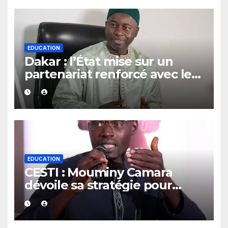
EDUCATION
Dakar : l’État mise sur un
partenariat renforcé avec les
guides religieux et les
diplômés en arabe
EDUCATION
CESTI : Mouminy Camara
dévoile sa stratégie pour
renforcer l’excellence