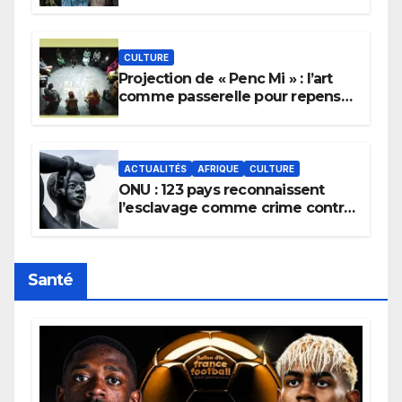
pour implorer le retour de la
pluie.
CULTURE
Projection de « Penc Mi » : l’art
comme passerelle pour repenser
la transmission des savoirs
africains.
ACTUALITÉS
AFRIQUE
CULTURE
ONU : 123 pays reconnaissent
l’esclavage comme crime contre
l’humanité, la France toujours en
retard sur le Code noi
Santé