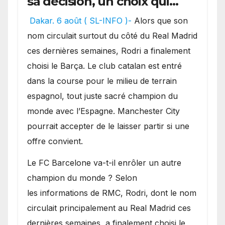
sa décision, un choix qui
pourrait faire grand bruit
Dakar. 6 août ( SL-INFO )-
Alors que son
sur le marché des
nom circulait surtout du côté du Real Madrid
transferts.
ces dernières semaines, Rodri a finalement
choisi le Barça. Le club catalan est entré
dans la course pour le milieu de terrain
espagnol, tout juste sacré champion du
monde avec l’Espagne. Manchester City
pourrait accepter de le laisser partir si une
offre convient.
​Le FC Barcelone va-t-il enrôler un autre
champion du monde ? Selon
les informations de RMC, Rodri, dont le nom
circulait principalement au Real Madrid ces
dernières semaines, a finalement choisi le