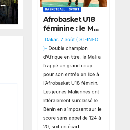
G
en
BASKETBALL
SPORT
Afrobasket U18
de
féminine : le Mali
rid
réalise un
Dakar. 7 août ( SL-INFO
véritable festival
)-
Double champion
offensif et
d’Afrique en titre, le Mali a
inflige une
frappé un grand coup
lourde défaite
pour son entrée en lice à
au Bénin.
l’Afrobasket U18 féminin.
Les jeunes Maliennes ont
littéralement surclassé le
Bénin en s’imposant sur le
score sans appel de 124 à
20, soit un écart