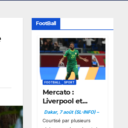
FootBall
e
FOOTBALL
SPORT
Mercato :
Liverpool et
Dortmund se
Dakar, 7 août (SL-INFO) –
positionnent en
Courtisé par plusieurs
favoris pour