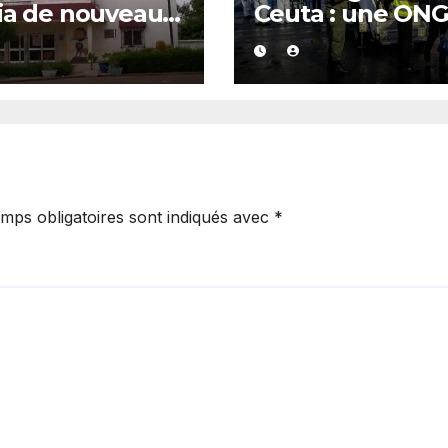
ia de nouveau
Ceuta : une ON
té
marocaine met 
cause les
responsabilités 
Rabat et de Mad
mps obligatoires sont indiqués avec
*