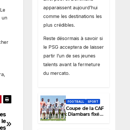
apparaissent aujourd’hui
 Le
comme les destinations les
t un
plus crédibles.
Reste désormais à savoir si
cher
le PSG acceptera de laisser
partir l’un de ses jeunes
talents avant la fermeture
du mercato.
ra,
FOOTBALL
SPORT
Coupe de la CAF
mes
: Diambars fixé
sur son destin
 le
africain, l’ES
nes