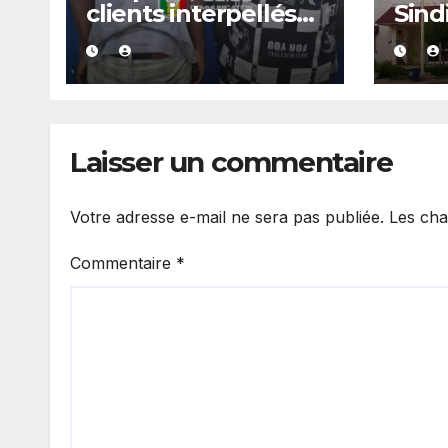
clients interpellés
Sind
avec du kush lors
arrê
d’un contrôle de
police dans un bar
Laisser un commentaire
Votre adresse e-mail ne sera pas publiée.
Les cha
Commentaire
*