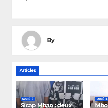
l’article
By
Articles
SOCIÉTÉ
SOCIÉTÉ
Sicap Mbao : deux
Mbou