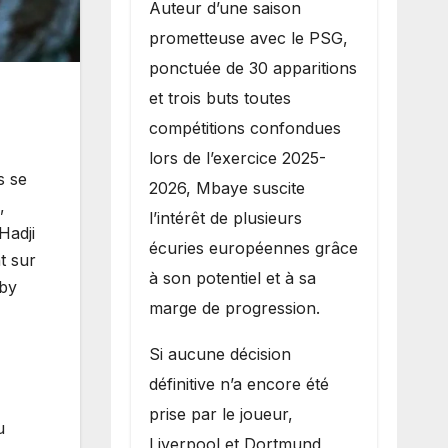
Auteur d’une saison
prometteuse avec le PSG,
ponctuée de 30 apparitions
et trois buts toutes
compétitions confondues
lors de l’exercice 2025-
s se
2026, Mbaye suscite
,
l’intérêt de plusieurs
Hadji
écuries européennes grâce
t sur
à son potentiel et à sa
iby
marge de progression.
Si aucune décision
définitive n’a encore été
prise par le joueur,
u
Liverpool et Dortmund