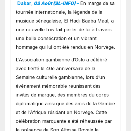
exceptionnel à Oslo en
Dakar
,
03 Août (SL-INFO) –
​En marge de sa
présence de la famille
tournée internationale, la légende de la
royale.
musique sénégalaise, El Hadji Baaba Maal, a
une nouvelle fois fait parler de lui à travers
une belle consécration et un vibrant
hommage qui lui ont été rendus en Norvège.
​L’Association gambienne d’Oslo a célébré
avec fierté le 40e anniversaire de la
Semaine culturelle gambienne, lors d’un
événement mémorable réunissant des
invités de marque, des membres du corps
diplomatique ainsi que des amis de la Gambie
et de l’Afrique résidant en Norvège. Cette
célébration marquante a été réhaussée par
la présence de Son Altesse Royale la