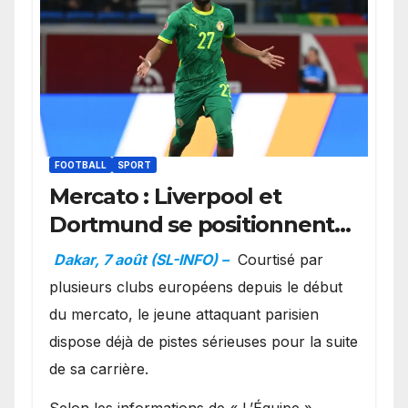
FOOTBALL
SPORT
Mercato : Liverpool et
Dortmund se positionnent
en favoris pour recruter
Dakar, 7 août (SL-INFO) –
Courtisé par
Ibrahim Mbaye
plusieurs clubs européens depuis le début
du mercato, le jeune attaquant parisien
dispose déjà de pistes sérieuses pour la suite
de sa carrière.
Selon les informations de « L’Équipe »,