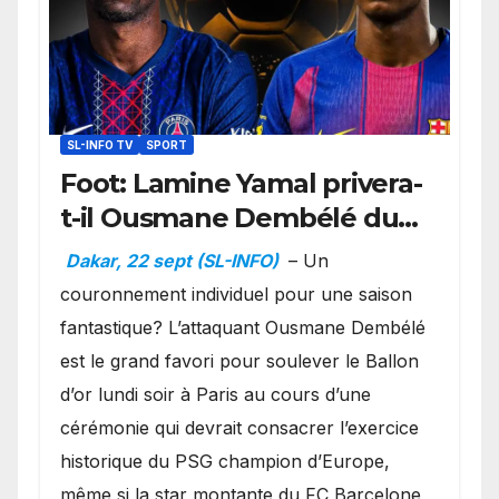
SL-INFO TV
SPORT
Foot: Lamine Yamal privera-
t-il Ousmane Dembélé du
Ballon d’or ?
Dakar, 22 sept (SL-INFO)
– Un
couronnement individuel pour une saison
fantastique? L’attaquant Ousmane Dembélé
est le grand favori pour soulever le Ballon
d’or lundi soir à Paris au cours d’une
cérémonie qui devrait consacrer l’exercice
historique du PSG champion d’Europe,
même si la star montante du FC Barcelone