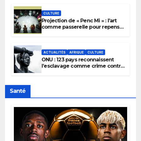
pluie.
CULTURE
Projection de « Penc Mi » : l’art
comme passerelle pour repenser
la transmission des savoirs
africains.
ACTUALITÉS
AFRIQUE
CULTURE
ONU : 123 pays reconnaissent
l’esclavage comme crime contre
l’humanité, la France toujours en
retard sur le Code noi
Santé