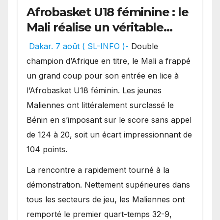
Afrobasket U18 féminine : le
Mali réalise un véritable
festival offensif et inflige
Dakar. 7 août ( SL-INFO )-
Double
une lourde défaite au
champion d’Afrique en titre, le Mali a frappé
Bénin.
un grand coup pour son entrée en lice à
l’Afrobasket U18 féminin. Les jeunes
Maliennes ont littéralement surclassé le
Bénin en s’imposant sur le score sans appel
de 124 à 20, soit un écart impressionnant de
104 points.
La rencontre a rapidement tourné à la
démonstration. Nettement supérieures dans
tous les secteurs de jeu, les Maliennes ont
remporté le premier quart-temps 32-9,