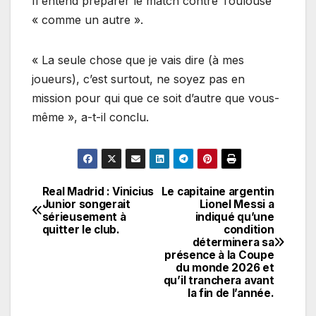
Il entend préparer le match contre Toulouse
« comme un autre ».
« La seule chose que je vais dire (à mes
joueurs), c’est surtout, ne soyez pas en
mission pour qui que ce soit d’autre que vous-
même », a-t-il conclu.
Real Madrid : Vinicius
Le capitaine argentin
Navigation
Junior songerait
Lionel Messi a
sérieusement à
indiqué qu’une
de
quitter le club.
condition
déterminera sa
l’article
présence à la Coupe
du monde 2026 et
qu’il tranchera avant
la fin de l’année.