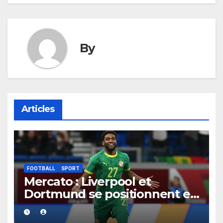
By
Articles
FOOTBALL
SPORT
Mercato : Liverpool et
Dortmund se positionnent en
favoris pour recruter Ibrahim
Mbaye