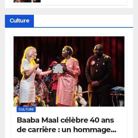
électrique du Garden,
Wembanyama fait taire New
York
Culture
CULTURE
Baaba Maal célèbre 40 ans
de carrière : un hommage