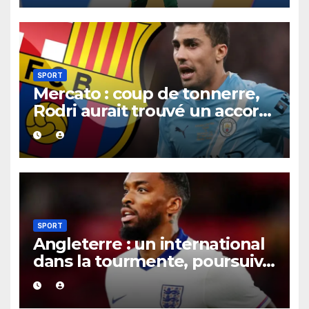
SPORT
Mercato : coup de tonnerre,
Rodri aurait trouvé un accord
XXL avec le Barça pour un
contrat jusqu’en 2030.
SPORT
Angleterre : un international
dans la tourmente, poursuivi
après une présumée
agression survenue en boîte