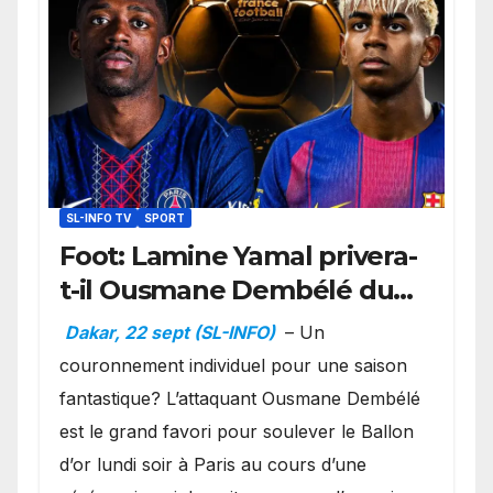
SL-INFO TV
SPORT
Foot: Lamine Yamal privera-
t-il Ousmane Dembélé du
Ballon d’or ?
Dakar, 22 sept (SL-INFO)
– Un
couronnement individuel pour une saison
fantastique? L’attaquant Ousmane Dembélé
est le grand favori pour soulever le Ballon
d’or lundi soir à Paris au cours d’une