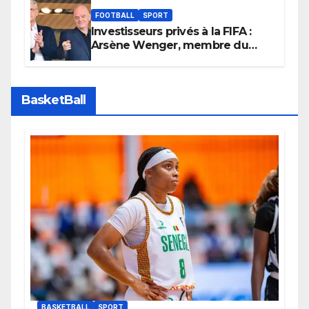
FOOTBALL
SPORT
Investisseurs privés à la FIFA :
Arsène Wenger, membre du
cabinet d’Infantino, brise le
silence
BasketBall
BASKETBALL
SPORT