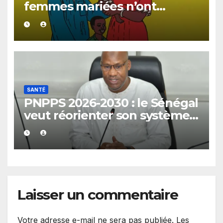
femmes mariées n’ont
toujours pas accès à une
planification familiale
adaptée
SANTÉ
PNPPS 2026-2030 : le Sénégal
veut réorienter son système
de santé du curatif vers la
prévention
Laisser un commentaire
Votre adresse e-mail ne sera pas publiée.
Les