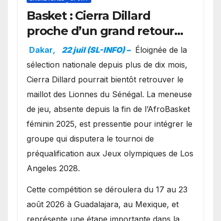
Basket : Cierra Dillard
proche d’un grand retour
avec les Lionnes ?
Dakar
,
22 juil (SL-INFO) –
Éloignée de la
sélection nationale depuis plus de dix mois,
Cierra Dillard pourrait bientôt retrouver le
maillot des Lionnes du Sénégal. La meneuse
de jeu, absente depuis la fin de l’AfroBasket
féminin 2025, est pressentie pour intégrer le
groupe qui disputera le tournoi de
préqualification aux Jeux olympiques de Los
Angeles 2028.
Cette compétition se déroulera du 17 au 23
août 2026 à Guadalajara, au Mexique, et
représente une étape importante dans la