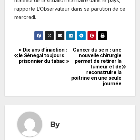
maîtrise de la situation sanitaire dans le pays,
rapporte L’Observateur dans sa parution de ce
mercredi.
« Dix ans d’inaction :
Cancer du sein : une
Navigation
le Sénégal toujours
nouvelle chirurgie
prisonnier du tabac »
permet de retirer la
de
tumeur et de
reconstruire la
l’article
poitrine en une seule
journée
By