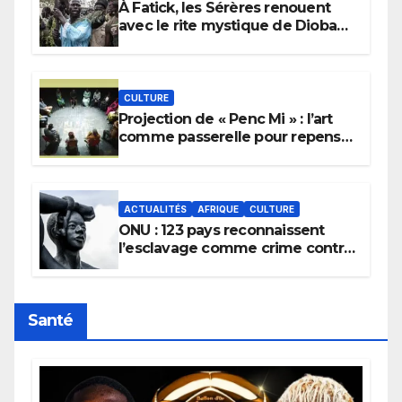
À Fatick, les Sérères renouent
avec le rite mystique de Diobaye
pour implorer le retour de la
pluie.
CULTURE
Projection de « Penc Mi » : l’art
comme passerelle pour repenser
la transmission des savoirs
africains.
ACTUALITÉS
AFRIQUE
CULTURE
ONU : 123 pays reconnaissent
l’esclavage comme crime contre
l’humanité, la France toujours en
retard sur le Code noi
Santé