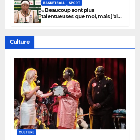
BASKETBALL
SPORT
« Beaucoup sont plus
talentueuses que moi, mais j’ai
persévéré » : le message fort de
Cierra Dillard
Culture
CULTURE