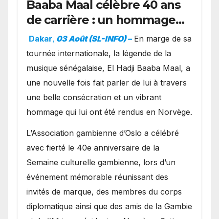
Baaba Maal célèbre 40 ans
de carrière : un hommage
exceptionnel à Oslo en
Dakar
,
03 Août (SL-INFO) –
​En marge de sa
présence de la famille
tournée internationale, la légende de la
royale.
musique sénégalaise, El Hadji Baaba Maal, a
une nouvelle fois fait parler de lui à travers
une belle consécration et un vibrant
hommage qui lui ont été rendus en Norvège.
​L’Association gambienne d’Oslo a célébré
avec fierté le 40e anniversaire de la
Semaine culturelle gambienne, lors d’un
événement mémorable réunissant des
invités de marque, des membres du corps
diplomatique ainsi que des amis de la Gambie