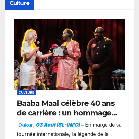
Culture
CULTURE
Baaba Maal célèbre 40 ans
de carrière : un hommage
exceptionnel à Oslo en
Dakar
,
03 Août (SL-INFO) –
​En marge de sa
présence de la famille
tournée internationale, la légende de la