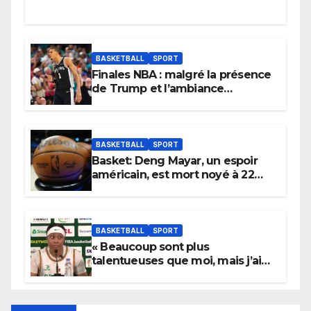
BASKETBALL
SPORT
Finales NBA : malgré la présence
de Trump et l’ambiance
électrique du Garden,
Wembanyama fait taire New
York
BASKETBALL
SPORT
Basket: Deng Mayar, un espoir
américain, est mort noyé à 22
ans
BASKETBALL
SPORT
« Beaucoup sont plus
talentueuses que moi, mais j’ai
persévéré » : le message fort de
Cierra Dillard