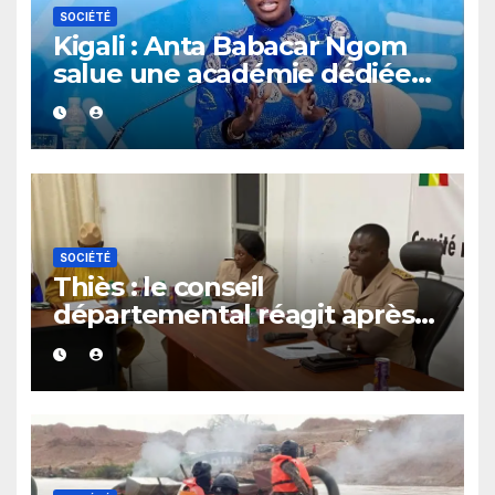
SOCIÉTÉ
Kigali : Anta Babacar Ngom
salue une académie dédiée
au leadership politique des
femmes africaines
SOCIÉTÉ
Thiès : le conseil
départemental réagit après
le rappel à l’ordre du
gouverneur