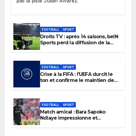
pas la piste Julian Alvarez.
FOOTBALL
SPORT
Droits TV : après 14 saisons, beIN
Sports perd la diffusion de la
Liga
FOOTBALL
SPORT
Crise à la FIFA : l’UEFA durcit le
ton et confirme le maintien de
son boycott des Coupes du
monde.
FOOTBALL
SPORT
Match amical : Bara Sapoko
Ndiaye impressionne et
confirme son potentiel avec le
Bayern Munich