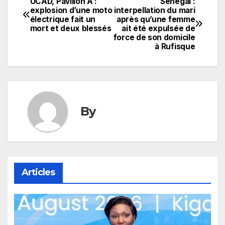
UCAD, Pavillon A :
Sénégal :
Navigation
explosion d’une moto
interpellation du mari
électrique fait un
après qu’une femme
de
mort et deux blessés
ait été expulsée de
force de son domicile
l’article
à Rufisque
By
Articles