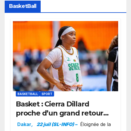
BasketBall
BASKETBALL
SPORT
Basket : Cierra Dillard
proche d’un grand retour
avec les Lionnes ?
Dakar
,
22 juil (SL-INFO) –
Éloignée de la