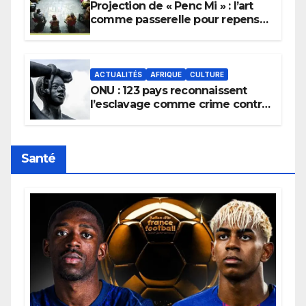
Projection de « Penc Mi » : l’art
comme passerelle pour repenser
la transmission des savoirs
africains.
ACTUALITÉS
AFRIQUE
CULTURE
ONU : 123 pays reconnaissent
l’esclavage comme crime contre
l’humanité, la France toujours en
retard sur le Code noi
Santé