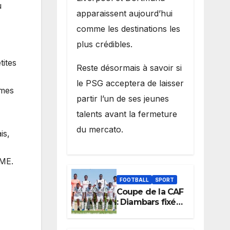
u
apparaissent aujourd’hui
comme les destinations les
plus crédibles.
tites
Reste désormais à savoir si
le PSG acceptera de laisser
smes
partir l’un de ses jeunes
talents avant la fermeture
du mercato.
is,
PME.
FOOTBALL
SPORT
Coupe de la CAF
: Diambars fixé
sur son destin
africain, l’ES