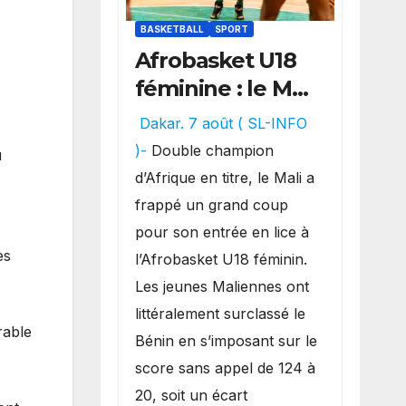
BASKETBALL
SPORT
Afrobasket U18
féminine : le Mali
réalise un
Dakar. 7 août ( SL-INFO
véritable festival
)-
Double champion
u
offensif et
d’Afrique en titre, le Mali a
inflige une
frappé un grand coup
lourde défaite
pour son entrée en lice à
au Bénin.
es
l’Afrobasket U18 féminin.
Les jeunes Maliennes ont
littéralement surclassé le
rable
Bénin en s’imposant sur le
score sans appel de 124 à
20, soit un écart