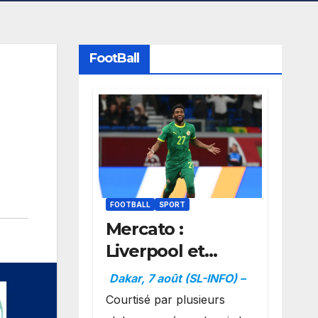
FootBall
FOOTBALL
SPORT
Mercato :
Liverpool et
Dortmund se
Dakar, 7 août (SL-INFO) –
positionnent en
Courtisé par plusieurs
favoris pour