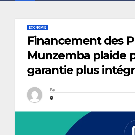
ECONOMIE
Financement des PM
Munzemba plaide po
garantie plus intég
By