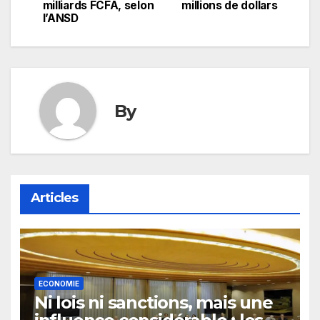
milliards FCFA, selon
millions de dollars
l’article
l’ANSD
By
Articles
ECONOMIE
Ni lois ni sanctions, mais une