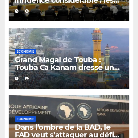
influence considérable : les
secrets du Financial Stability
Board
ECONOMIE
Grand Magal de Touba :
Touba Ca Kanam dresse un
bilan positif et se fixe un
objectif de 7 milliards FCFA
ECONOMIE
Dans l’ombre de la BAD, le
FAD veut s’attaquer au défi