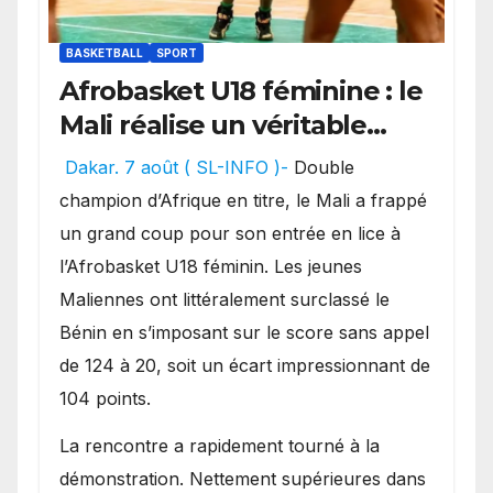
BASKETBALL
SPORT
Afrobasket U18 féminine : le
Mali réalise un véritable
festival offensif et inflige
Dakar. 7 août ( SL-INFO )-
Double
une lourde défaite au
champion d’Afrique en titre, le Mali a frappé
Bénin.
un grand coup pour son entrée en lice à
l’Afrobasket U18 féminin. Les jeunes
Maliennes ont littéralement surclassé le
Bénin en s’imposant sur le score sans appel
de 124 à 20, soit un écart impressionnant de
104 points.
La rencontre a rapidement tourné à la
démonstration. Nettement supérieures dans