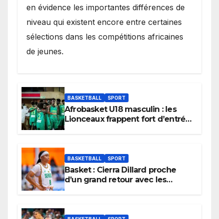
en évidence les importantes différences de
niveau qui existent encore entre certaines
sélections dans les compétitions africaines
de jeunes.
BASKETBALL
SPORT
Afrobasket U18 masculin : les
Lionceaux frappent fort d’entrée
et lancent idéalement leur
tournoi.
BASKETBALL
SPORT
Basket : Cierra Dillard proche
d’un grand retour avec les
Lionnes ?
BASKETBALL
SPORT