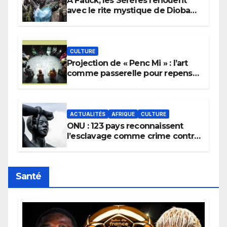
À Fatick, les Sérères renouent
avec le rite mystique de Diobaye
pour implorer le retour de la
pluie.
CULTURE
Projection de « Penc Mi » : l’art
comme passerelle pour repenser
la transmission des savoirs
africains.
ACTUALITÉS
AFRIQUE
CULTURE
ONU : 123 pays reconnaissent
l’esclavage comme crime contre
l’humanité, la France toujours en
retard sur le Code noi
Santé