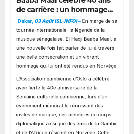
Baaba Maal célèbre 40 ans
de carrière : un hommage
exceptionnel à Oslo en
Dakar
,
03 Août (SL-INFO) –
​En marge de sa
présence de la famille
tournée internationale, la légende de la
royale.
musique sénégalaise, El Hadji Baaba Maal, a
une nouvelle fois fait parler de lui à travers
une belle consécration et un vibrant
hommage qui lui ont été rendus en Norvège.
​L’Association gambienne d’Oslo a célébré
avec fierté le 40e anniversaire de la
Semaine culturelle gambienne, lors d’un
événement mémorable réunissant des
invités de marque, des membres du corps
diplomatique ainsi que des amis de la Gambie
et de l’Afrique résidant en Norvège. Cette