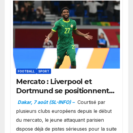
FOOTBALL
SPORT
Mercato : Liverpool et
Dortmund se positionnent
en favoris pour recruter
Dakar, 7 août (SL-INFO) –
Courtisé par
Ibrahim Mbaye
plusieurs clubs européens depuis le début
du mercato, le jeune attaquant parisien
dispose déjà de pistes sérieuses pour la suite