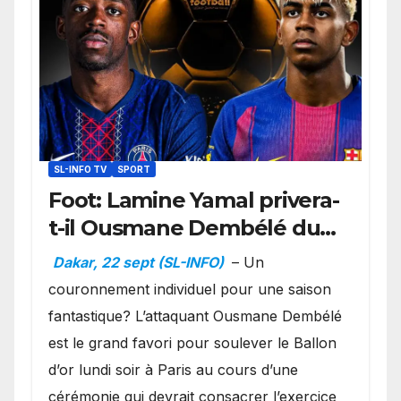
SL-INFO TV
SPORT
Foot: Lamine Yamal privera-
t-il Ousmane Dembélé du
Ballon d’or ?
Dakar, 22 sept (SL-INFO)
– Un
couronnement individuel pour une saison
fantastique? L’attaquant Ousmane Dembélé
est le grand favori pour soulever le Ballon
d’or lundi soir à Paris au cours d’une
cérémonie qui devrait consacrer l’exercice