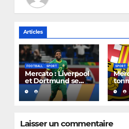
Articles
FOOTBALL
SPORT
SPORT
Mercato : Liverpool
Merc
et Dortmund se
tonn
positionnent en
aura
favoris pour
acco
recruter Ibrahim
Barç
Mbaye
cont
2030
Laisser un commentaire