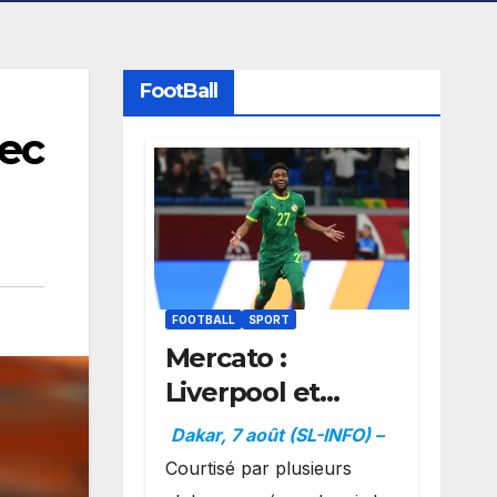
FootBall
vec
FOOTBALL
SPORT
Mercato :
Liverpool et
Dortmund se
Dakar, 7 août (SL-INFO) –
positionnent en
Courtisé par plusieurs
favoris pour