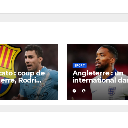
SPORT
ato : coup de
Angleterre : un
erre, Rodri
international da
it trouvé un
la tourmente,
rd XXL avec le
poursuivi après
a pour un
présumée
rat jusqu’en
agression surve
.
en boîte de nuit.