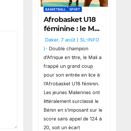
BASKETBALL
SPORT
Afrobasket U18
féminine : le Mali
réalise un
Dakar. 7 août ( SL-INFO
véritable festival
)-
Double champion
offensif et
d’Afrique en titre, le Mali a
inflige une
frappé un grand coup
lourde défaite
pour son entrée en lice à
au Bénin.
l’Afrobasket U18 féminin.
Les jeunes Maliennes ont
littéralement surclassé le
Bénin en s’imposant sur le
score sans appel de 124 à
20, soit un écart