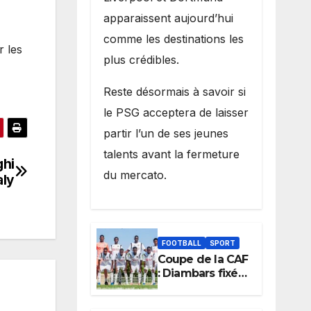
apparaissent aujourd’hui
comme les destinations les
r les
plus crédibles.
Reste désormais à savoir si
le PSG acceptera de laisser
partir l’un de ses jeunes
talents avant la fermeture
ghi
du mercato.
aly
FOOTBALL
SPORT
Coupe de la CAF
: Diambars fixé
sur son destin
africain, l’ES