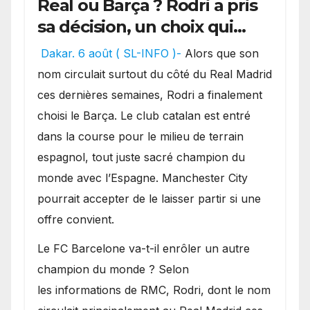
Real ou Barça ? Rodri a pris
sa décision, un choix qui
pourrait faire grand bruit
Dakar. 6 août ( SL-INFO )-
Alors que son
sur le marché des
nom circulait surtout du côté du Real Madrid
transferts.
ces dernières semaines, Rodri a finalement
choisi le Barça. Le club catalan est entré
dans la course pour le milieu de terrain
espagnol, tout juste sacré champion du
monde avec l’Espagne. Manchester City
pourrait accepter de le laisser partir si une
offre convient.
​Le FC Barcelone va-t-il enrôler un autre
champion du monde ? Selon
les informations de RMC, Rodri, dont le nom