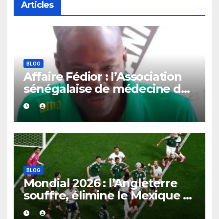
Articles
BLOG
Affaire Fédior : l’Association
sénégalaise de médecine du
sport sort les griffes et exige
des excuses publiques.
BLOG
Mondial 2026 : l’Angleterre
souffre, élimine le Mexique et
décroche un choc face à la