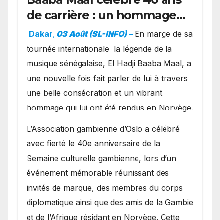
de carrière : un hommage
exceptionnel à Oslo en
Dakar
,
03 Août (SL-INFO) –
​En marge de sa
présence de la famille
tournée internationale, la légende de la
royale.
musique sénégalaise, El Hadji Baaba Maal, a
une nouvelle fois fait parler de lui à travers
une belle consécration et un vibrant
hommage qui lui ont été rendus en Norvège.
​L’Association gambienne d’Oslo a célébré
avec fierté le 40e anniversaire de la
Semaine culturelle gambienne, lors d’un
événement mémorable réunissant des
invités de marque, des membres du corps
diplomatique ainsi que des amis de la Gambie
et de l’Afrique résidant en Norvège. Cette