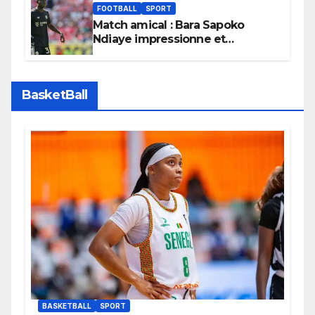
FOOTBALL
SPORT
Match amical : Bara Sapoko
Ndiaye impressionne et
confirme son potentiel avec le
Bayern Munich
BasketBall
BASKETBALL
SPORT