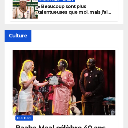
« Beaucoup sont plus
talentueuses que moi, mais j’ai
persévéré » : le message fort de
Cierra Dillard
Culture
CULTURE
Baaba Maal célèbre 40 ans