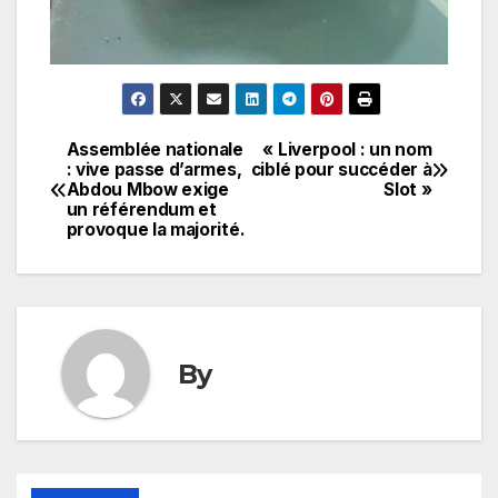
Assemblée nationale
« Liverpool : un nom
Navigation
: vive passe d’armes,
ciblé pour succéder à
Abdou Mbow exige
Slot »
de
un référendum et
provoque la majorité.
l’article
By