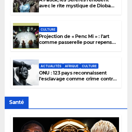
avec le rite mystique de Diobaye
pour implorer le retour de la
pluie.
CULTURE
Projection de « Penc Mi » : l’art
comme passerelle pour repenser
la transmission des savoirs
africains.
ACTUALITÉS
AFRIQUE
CULTURE
ONU : 123 pays reconnaissent
l’esclavage comme crime contre
l’humanité, la France toujours en
retard sur le Code noi
Santé