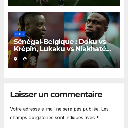
Norvège en quarts de finale
BLOG
Sénégal-Belgique : Doku vs
Krépin, Lukaku vs Niakhaté…
les duels qui vont faire
basculer le match.
Laisser un commentaire
Votre adresse e-mail ne sera pas publiée.
Les
champs obligatoires sont indiqués avec
*