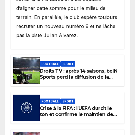
d’aligner cette somme pour le milieu de
terrain. En parallèle, le club espère toujours
recruter un nouveau numéro 9 et ne lâche
pas la piste Julian Alvarez.
FOOTBALL
SPORT
Droits TV : après 14 saisons, beIN
Sports perd la diffusion de la
Liga
FOOTBALL
SPORT
Crise à la FIFA : l’UEFA durcit le
ton et confirme le maintien de
son boycott des Coupes du
monde.