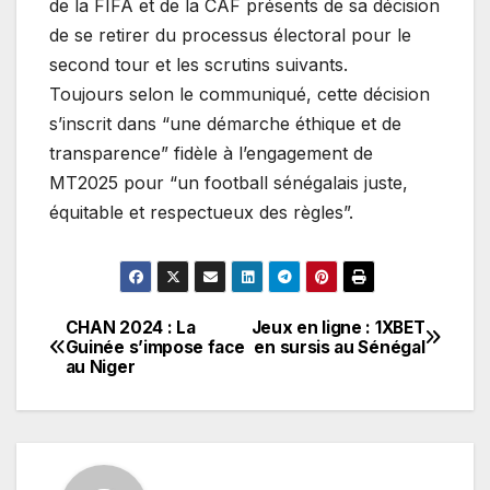
de la FIFA et de la CAF présents de sa décision
de se retirer du processus électoral pour le
second tour et les scrutins suivants.
Toujours selon le communiqué, cette décision
s’inscrit dans “une démarche éthique et de
transparence” fidèle à l’engagement de
MT2025 pour “un football sénégalais juste,
équitable et respectueux des règles”.
CHAN 2024 : La
Jeux en ligne : 1XBET
Navigation
Guinée s’impose face
en sursis au Sénégal
au Niger
de
l’article