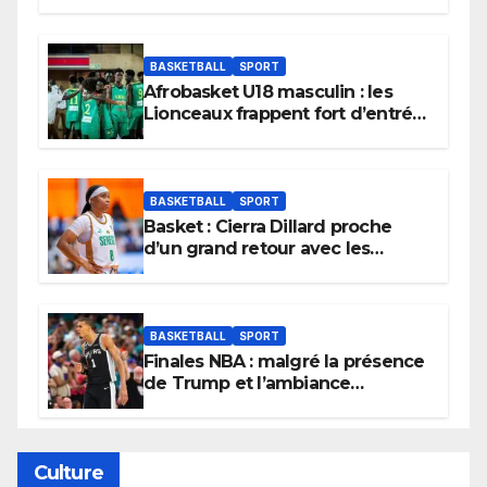
BASKETBALL
SPORT
Afrobasket U18 masculin : les
Lionceaux frappent fort d’entrée
et lancent idéalement leur
tournoi.
BASKETBALL
SPORT
Basket : Cierra Dillard proche
d’un grand retour avec les
Lionnes ?
BASKETBALL
SPORT
Finales NBA : malgré la présence
de Trump et l’ambiance
électrique du Garden,
Wembanyama fait taire New
York
Culture