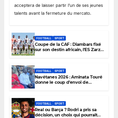
acceptera de laisser partir l’un de ses jeunes
talents avant la fermeture du mercato.
FOOTBALL
SPORT
Coupe de la CAF : Diambars fixé
sur son destin africain, l’ES Zarzis
sera son premier obstacle.
FOOTBALL
SPORT
Navétanes 2026 : Aminata Touré
donne le coup d’envoi de
l’initiative « Zéro Violence »
depuis sa ville natale pour
promouvoir des compétitions
apaisées.
FOOTBALL
SPORT
Real ou Barça ? Rodri a pris sa
décision, un choix qui pourrait