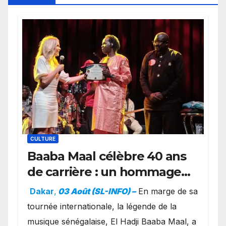
CULTURE
Baaba Maal célèbre 40 ans
de carrière : un hommage
exceptionnel à Oslo en
Dakar
,
03 Août (SL-INFO) –
​En marge de sa
présence de la famille
tournée internationale, la légende de la
royale.
musique sénégalaise, El Hadji Baaba Maal, a