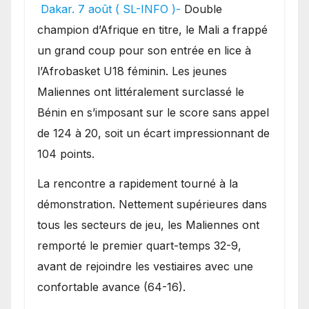
festival offensif et inflige
Dakar. 7 août ( SL-INFO )-
Double
une lourde défaite au
champion d’Afrique en titre, le Mali a frappé
Bénin.
un grand coup pour son entrée en lice à
l’Afrobasket U18 féminin. Les jeunes
Maliennes ont littéralement surclassé le
Bénin en s’imposant sur le score sans appel
de 124 à 20, soit un écart impressionnant de
104 points.
La rencontre a rapidement tourné à la
démonstration. Nettement supérieures dans
tous les secteurs de jeu, les Maliennes ont
remporté le premier quart-temps 32-9,
avant de rejoindre les vestiaires avec une
confortable avance (64-16).