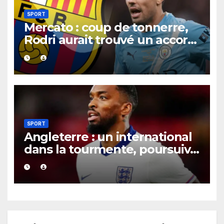
SPORT
Mercato : coup de tonnerre,
Rodri aurait trouvé un accord
XXL avec le Barça pour un
contrat jusqu’en 2030.
SPORT
Angleterre : un international
dans la tourmente, poursuivi
après une présumée
agression survenue en boîte
de nuit.