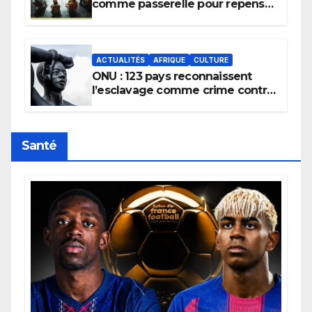
comme passerelle pour repenser
la transmission des savoirs
africains.
ACTUALITÉS
AFRIQUE
CULTURE
ONU : 123 pays reconnaissent
l’esclavage comme crime contre
l’humanité, la France toujours en
retard sur le Code noi
Santé