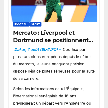
FOOTBALL
SPORT
Mercato : Liverpool et
Dortmund se positionnent
en favoris pour recruter
Dakar, 7 août (SL-INFO) –
Courtisé par
Ibrahim Mbaye
plusieurs clubs européens depuis le début
du mercato, le jeune attaquant parisien
dispose déjà de pistes sérieuses pour la suite
de sa carrière.
Selon les informations de « L’Équipe »,
l’international sénégalais de 18 ans
privilégierait un départ vers l’Angleterre ou