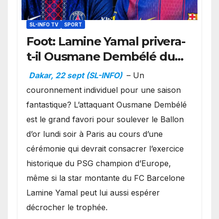
SL-INFO TV
SPORT
Foot: Lamine Yamal privera-
t-il Ousmane Dembélé du
Ballon d’or ?
Dakar, 22 sept (SL-INFO)
– Un
couronnement individuel pour une saison
fantastique? L’attaquant Ousmane Dembélé
est le grand favori pour soulever le Ballon
d’or lundi soir à Paris au cours d’une
cérémonie qui devrait consacrer l’exercice
historique du PSG champion d’Europe,
même si la star montante du FC Barcelone
Lamine Yamal peut lui aussi espérer
décrocher le trophée.