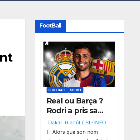
FootBall
ent
FOOTBALL
SPORT
Real ou Barça ?
Rodri a pris sa
décision, un
Dakar. 6 août ( SL-INFO
choix qui
)-
Alors que son nom
pourrait faire