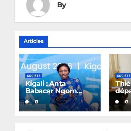
By
Articles
SOCIÉTÉ
SOCIÉTÉ
Kigali : Anta
Thiès
Babacar Ngom
dép
salue une académie
réag
dédiée au
rapp
leadership politique
gou
des femmes
africaines