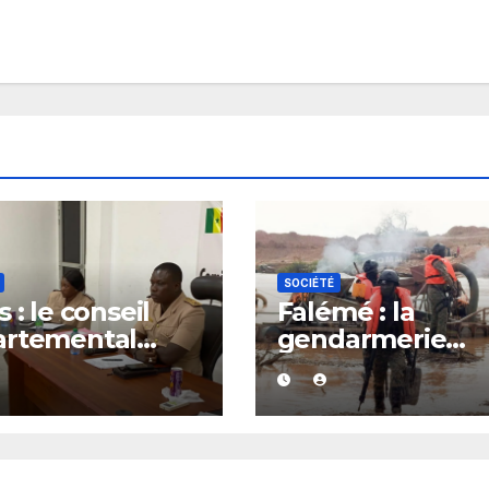
SOCIÉTÉ
 : le conseil
Falémé : la
artemental
gendarmerie
it après le
détruit 27 dragu
el à l’ordre du
dans le cadre de
verneur
lutte contre
l’exploitation
illégale