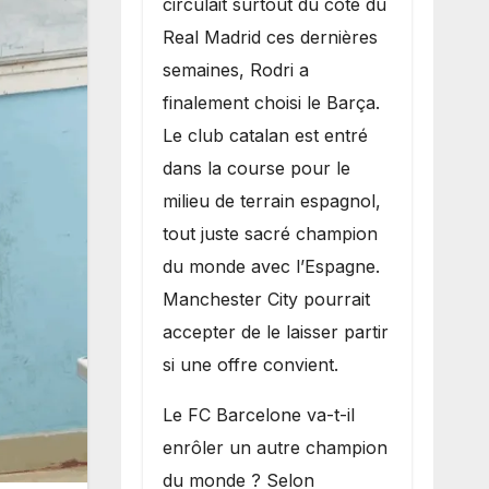
circulait surtout du côté du
grand bruit sur
Real Madrid ces dernières
le marché des
semaines, Rodri a
transferts.
finalement choisi le Barça.
Le club catalan est entré
dans la course pour le
milieu de terrain espagnol,
tout juste sacré champion
du monde avec l’Espagne.
Manchester City pourrait
accepter de le laisser partir
si une offre convient.
​Le FC Barcelone va-t-il
enrôler un autre champion
du monde ? Selon