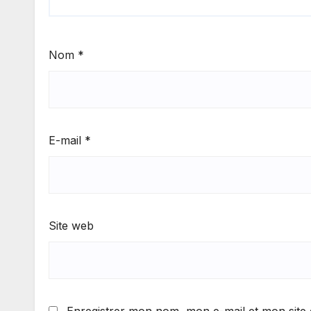
Nom
*
E-mail
*
Site web
Enregistrer mon nom, mon e-mail et mon site