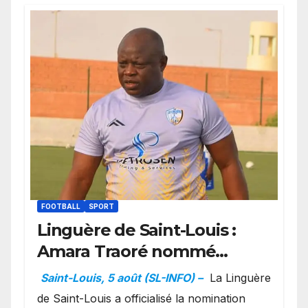
FOOTBALL
SPORT
Linguère de Saint-Louis :
Amara Traoré nommé
manager sportif et
Saint-Louis, 5 août (SL-INFO) –
La Linguère
entraîneur de l’équipe
de Saint-Louis a officialisé la nomination