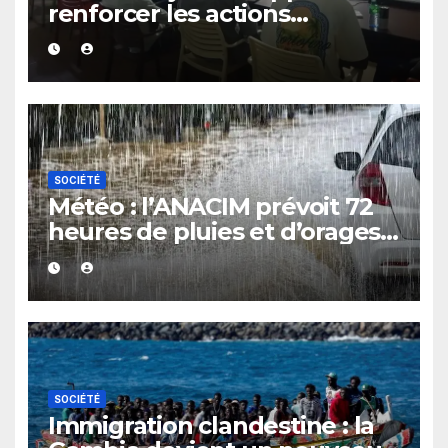
renforcer les actions
communautaires pendant les
vacances
SOCIÉTÉ
Météo : l’ANACIM prévoit 72
heures de pluies et d’orages
sur plusieurs régions du
Sénégal
SOCIÉTÉ
Immigration clandestine : la