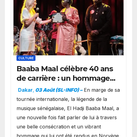
CULTURE
Baaba Maal célèbre 40 ans
de carrière : un hommage
exceptionnel à Oslo en
Dakar
,
03 Août (SL-INFO) –
​En marge de sa
présence de la famille
tournée internationale, la légende de la
royale.
musique sénégalaise, El Hadji Baaba Maal, a
une nouvelle fois fait parler de lui à travers
une belle consécration et un vibrant
hommage qui lui ont été rendus en Norvège.