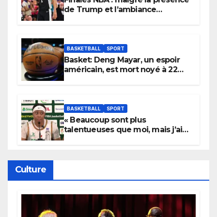
de Trump et l’ambiance
électrique du Garden,
Wembanyama fait taire New
York
BASKETBALL
SPORT
Basket: Deng Mayar, un espoir
américain, est mort noyé à 22
ans
BASKETBALL
SPORT
« Beaucoup sont plus
talentueuses que moi, mais j’ai
persévéré » : le message fort de
Cierra Dillard
Culture