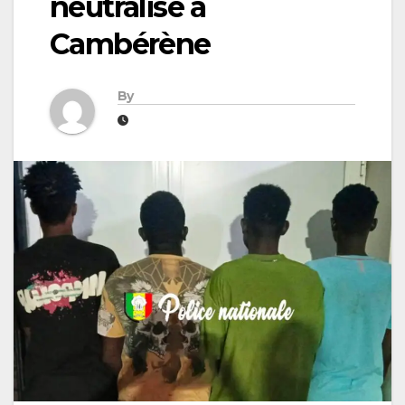
neutralisé à
Cambérène
By