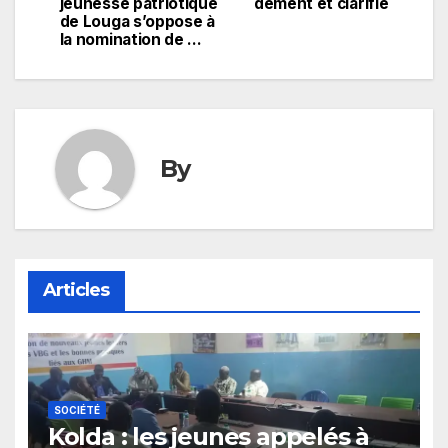
de
jeunesse patriotique
dément et clarifie
de Louga s’oppose à
l’article
la nomination de …
By
Articles
SOCIÉTÉ
Kolda : les jeunes appelés à