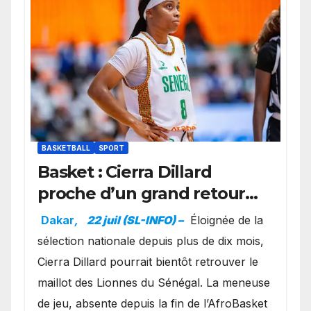
BASKETBALL
SPORT
Basket : Cierra Dillard
proche d’un grand retour
avec les Lionnes ?
Dakar
,
22 juil (SL-INFO) –
Éloignée de la
sélection nationale depuis plus de dix mois,
Cierra Dillard pourrait bientôt retrouver le
maillot des Lionnes du Sénégal. La meneuse
de jeu, absente depuis la fin de l’AfroBasket