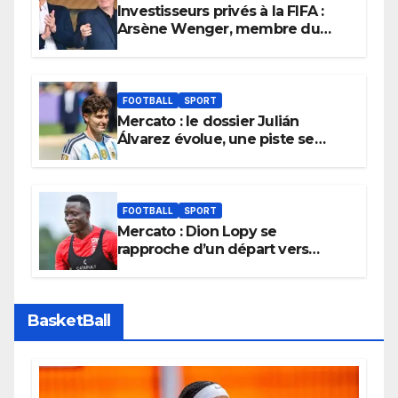
Investisseurs privés à la FIFA :
Arsène Wenger, membre du
cabinet d’Infantino, brise le
silence
FOOTBALL
SPORT
Mercato : le dossier Julián
Álvarez évolue, une piste se
referme définitivement
FOOTBALL
SPORT
Mercato : Dion Lopy se
rapproche d’un départ vers
l’Arabie Saoudite
BasketBall