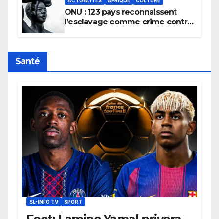
ACTUALITÉS
AFRIQUE
CULTURE
ONU : 123 pays reconnaissent
l’esclavage comme crime contre
l’humanité, la France toujours en
retard sur le Code noi
Santé
SL-INFO TV
SPORT
Foot: Lamine Yamal privera-