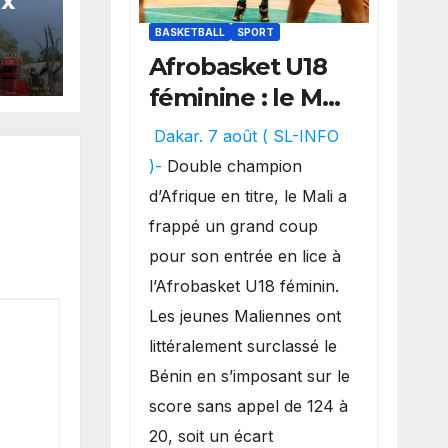
ux
BASKETBALL
SPORT
es
Afrobasket U18
féminine : le Mali
réalise un
Dakar. 7 août ( SL-INFO
véritable festival
)-
Double champion
offensif et
d’Afrique en titre, le Mali a
inflige une
frappé un grand coup
lourde défaite
pour son entrée en lice à
au Bénin.
l’Afrobasket U18 féminin.
Les jeunes Maliennes ont
littéralement surclassé le
Bénin en s’imposant sur le
score sans appel de 124 à
20, soit un écart