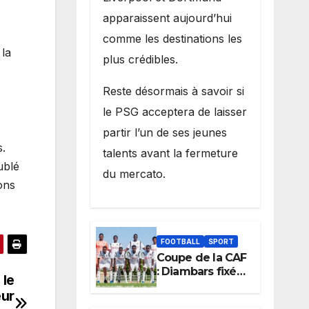
apparaissent aujourd’hui
comme les destinations les
 la
plus crédibles.
Reste désormais à savoir si
le PSG acceptera de laisser
partir l’un de ses jeunes
s.
talents avant la fermeture
ublé
du mercato.
ons
FOOTBALL
SPORT
Coupe de la CAF
: Diambars fixé
 le
sur son destin
eur
africain, l’ES