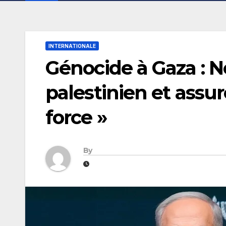
INTERNATIONALE
Génocide à Gaza : N
palestinien et assure
force »
By