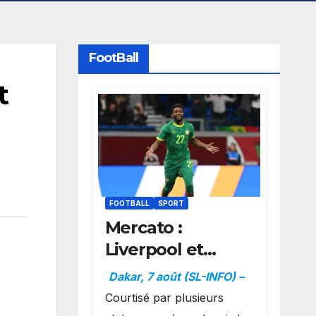
FootBall
t
FOOTBALL
SPORT
Mercato :
Liverpool et
Dortmund se
Dakar, 7 août (SL-INFO) –
positionnent en
Courtisé par plusieurs
favoris pour