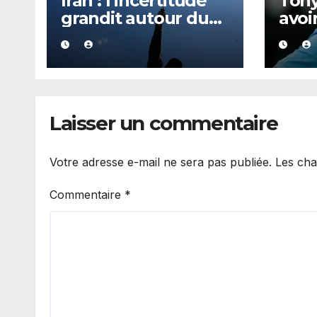
Iran : l’incertitude
Tony
grandit autour du
avoir
pouvoir, « on ne sait
soir
plus vraiment qui
pour
gouverne »
Long
Laisser un commentaire
Votre adresse e-mail ne sera pas publiée.
Les cha
Commentaire
*