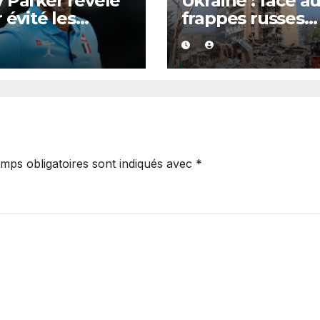
 Parker révèle
Ukraine : face a
 évité les
frappes russes
ées de P. Diddy
quotidiennes, d
 protéger Eva
évacuations
oria
ordonnées à
Kramatorsk
mps obligatoires sont indiqués avec
*