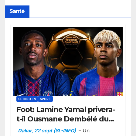
Santé
SL-INFO TV
SPORT
Foot: Lamine Yamal privera-
t-il Ousmane Dembélé du
Ballon d’or ?
Dakar, 22 sept (SL-INFO)
– Un