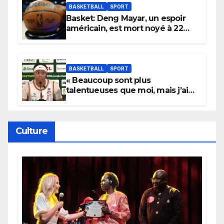
BASKETBALL
SPORT
Basket: Deng Mayar, un espoir
américain, est mort noyé à 22
ans
BASKETBALL
SPORT
« Beaucoup sont plus
talentueuses que moi, mais j’ai
persévéré » : le message fort de
Cierra Dillard
Culture