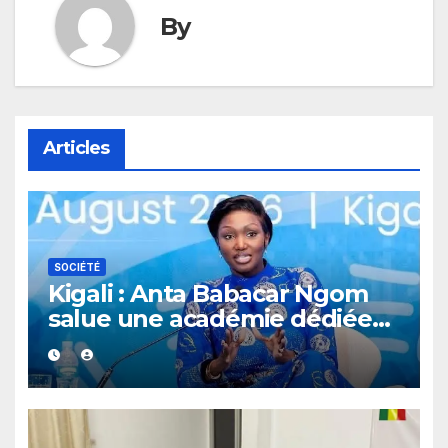
By
Articles
SOCIÉTÉ
Kigali : Anta Babacar Ngom
salue une académie dédiée
au leadership politique des
femmes africaines