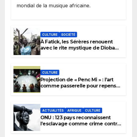
mondial de la musique africaine.
CULTURE
SOCIÉTÉ
À Fatick, les Sérères renouent
avec le rite mystique de Diobaye
pour implorer le retour de la
pluie.
CULTURE
Projection de « Penc Mi » : l’art
comme passerelle pour repenser
la transmission des savoirs
africains.
ACTUALITÉS
AFRIQUE
CULTURE
ONU : 123 pays reconnaissent
l’esclavage comme crime contre
l’humanité, la France toujours en
retard sur le Code noi