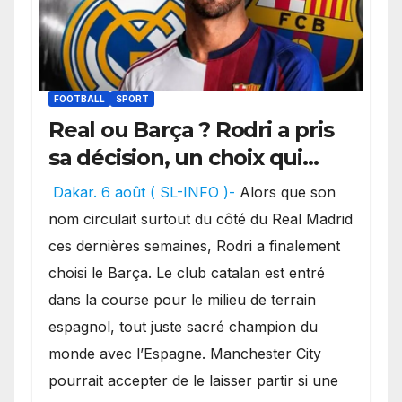
FOOTBALL
SPORT
Real ou Barça ? Rodri a pris
sa décision, un choix qui
pourrait faire grand bruit
Dakar. 6 août ( SL-INFO )-
Alors que son
sur le marché des
nom circulait surtout du côté du Real Madrid
transferts.
ces dernières semaines, Rodri a finalement
choisi le Barça. Le club catalan est entré
dans la course pour le milieu de terrain
espagnol, tout juste sacré champion du
monde avec l’Espagne. Manchester City
pourrait accepter de le laisser partir si une