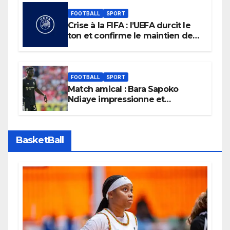
FOOTBALL
SPORT
Crise à la FIFA : l’UEFA durcit le
ton et confirme le maintien de
son boycott des Coupes du
monde.
FOOTBALL
SPORT
Match amical : Bara Sapoko
Ndiaye impressionne et
confirme son potentiel avec le
Bayern Munich
BasketBall