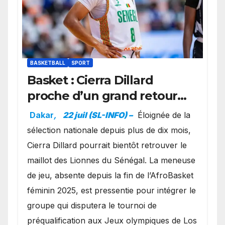
BASKETBALL
SPORT
Basket : Cierra Dillard
proche d’un grand retour
avec les Lionnes ?
Dakar
,
22 juil (SL-INFO) –
Éloignée de la
sélection nationale depuis plus de dix mois,
Cierra Dillard pourrait bientôt retrouver le
maillot des Lionnes du Sénégal. La meneuse
de jeu, absente depuis la fin de l’AfroBasket
féminin 2025, est pressentie pour intégrer le
groupe qui disputera le tournoi de
préqualification aux Jeux olympiques de Los