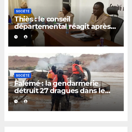
SOCIÉTÉ
Thiès : le conseil
départemental réagit après
le rappel à l’ordre du
gouverneur
SOCIÉTÉ
Falémé : la gendarmerie
détruit 27 dragues dans le
cadre de la lutte contre
l’exploitation illégale