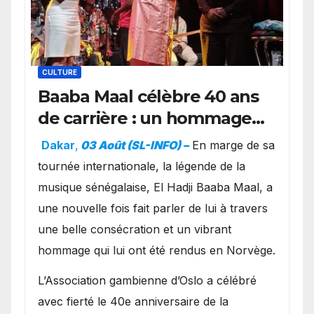
CULTURE
Baaba Maal célèbre 40 ans
de carrière : un hommage
exceptionnel à Oslo en
Dakar
,
03 Août (SL-INFO) –
​En marge de sa
présence de la famille
tournée internationale, la légende de la
royale.
musique sénégalaise, El Hadji Baaba Maal, a
une nouvelle fois fait parler de lui à travers
une belle consécration et un vibrant
hommage qui lui ont été rendus en Norvège.
​L’Association gambienne d’Oslo a célébré
avec fierté le 40e anniversaire de la