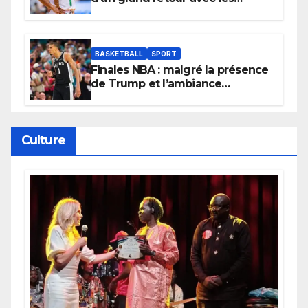
Lionnes ?
BASKETBALL
SPORT
Finales NBA : malgré la présence
de Trump et l’ambiance
électrique du Garden,
Wembanyama fait taire New
York
Culture