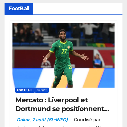
FootBall
FOOTBALL
SPORT
Mercato : Liverpool et
Dortmund se positionnent
en favoris pour recruter
Dakar, 7 août (SL-INFO) –
Courtisé par
Ibrahim Mbaye