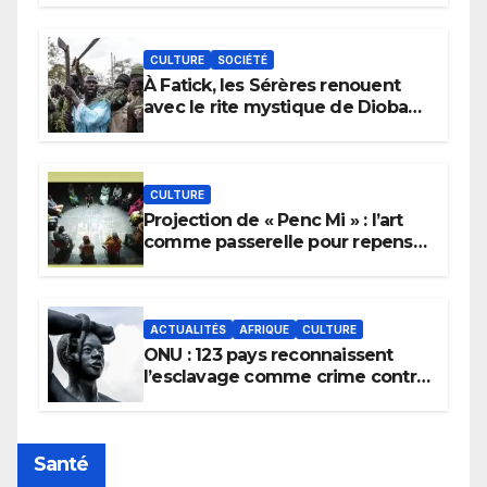
CULTURE
SOCIÉTÉ
À Fatick, les Sérères renouent
avec le rite mystique de Diobaye
pour implorer le retour de la
pluie.
CULTURE
Projection de « Penc Mi » : l’art
comme passerelle pour repenser
la transmission des savoirs
africains.
ACTUALITÉS
AFRIQUE
CULTURE
ONU : 123 pays reconnaissent
l’esclavage comme crime contre
l’humanité, la France toujours en
retard sur le Code noi
Santé