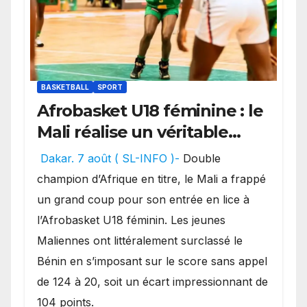
BASKETBALL
SPORT
Afrobasket U18 féminine : le
Mali réalise un véritable
festival offensif et inflige
Dakar. 7 août ( SL-INFO )-
Double
une lourde défaite au
champion d’Afrique en titre, le Mali a frappé
Bénin.
un grand coup pour son entrée en lice à
l’Afrobasket U18 féminin. Les jeunes
Maliennes ont littéralement surclassé le
Bénin en s’imposant sur le score sans appel
de 124 à 20, soit un écart impressionnant de
104 points.