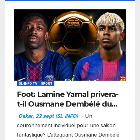
SL-INFO TV
SPORT
Foot: Lamine Yamal privera-
t-il Ousmane Dembélé du
Ballon d’or ?
Dakar, 22 sept (SL-INFO)
– Un
couronnement individuel pour une saison
fantastique? L’attaquant Ousmane Dembélé