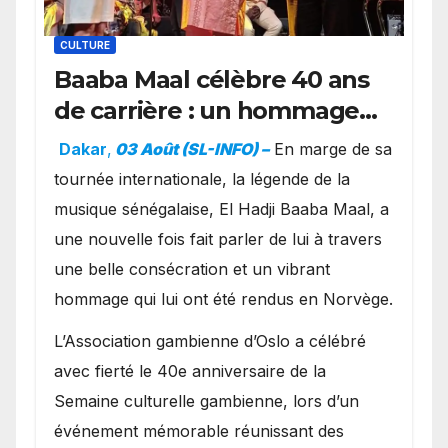
CULTURE
Baaba Maal célèbre 40 ans
de carrière : un hommage
exceptionnel à Oslo en
Dakar
,
03 Août (SL-INFO) –
​En marge de sa
présence de la famille
tournée internationale, la légende de la
royale.
musique sénégalaise, El Hadji Baaba Maal, a
une nouvelle fois fait parler de lui à travers
une belle consécration et un vibrant
hommage qui lui ont été rendus en Norvège.
​L’Association gambienne d’Oslo a célébré
avec fierté le 40e anniversaire de la
Semaine culturelle gambienne, lors d’un
événement mémorable réunissant des