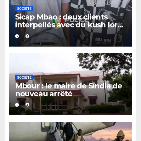
SOCIÉTÉ
Sicap Mbao : deux clients
interpellés avec du kush lors
d’un contrôle de police dans
un bar
SOCIÉTÉ
Mbour : le maire de Sindia de
nouveau arrêté