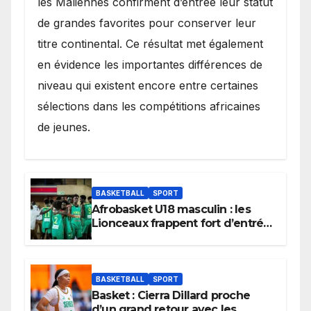
les Maliennes confirment d’entrée leur statut
de grandes favorites pour conserver leur
titre continental. Ce résultat met également
en évidence les importantes différences de
niveau qui existent encore entre certaines
sélections dans les compétitions africaines
de jeunes.
BASKETBALL
SPORT
Afrobasket U18 masculin : les
Lionceaux frappent fort d’entrée
et lancent idéalement leur
tournoi.
BASKETBALL
SPORT
Basket : Cierra Dillard proche
d’un grand retour avec les