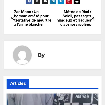
Zac Mbao : Un
Météo de Riad :
Navigation
homme arrêté pour
Soleil, passages
tentative de meurtre
nuageux et risques
de
à l’arme blanche
d’averses isolées
l’article
By
Articles