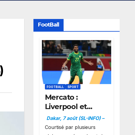
FootBall
)
FOOTBALL
SPORT
Mercato :
Liverpool et
Dortmund se
Dakar, 7 août (SL-INFO) –
positionnent en
Courtisé par plusieurs
favoris pour