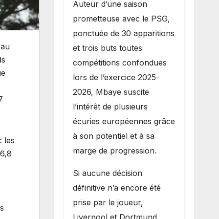
Auteur d’une saison
prometteuse avec le PSG,
ponctuée de 30 apparitions
 au
et trois buts toutes
ds
compétitions confondues
ue
lors de l’exercice 2025-
2026, Mbaye suscite
7
l’intérêt de plusieurs
écuries européennes grâce
à son potentiel et à sa
 les
marge de progression.
16,8
Si aucune décision
définitive n’a encore été
9
prise par le joueur,
es
Liverpool et Dortmund