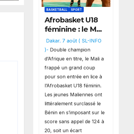
BASKETBALL
SPORT
Afrobasket U18
féminine : le Mali
réalise un
Dakar. 7 août ( SL-INFO
véritable festival
)-
Double champion
offensif et
d’Afrique en titre, le Mali a
inflige une
frappé un grand coup
lourde défaite
pour son entrée en lice à
au Bénin.
l’Afrobasket U18 féminin.
Les jeunes Maliennes ont
littéralement surclassé le
Bénin en s’imposant sur le
score sans appel de 124 à
20, soit un écart