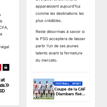
apparaissent aujourd’hui
comme les destinations les
n
plus crédibles.
ds
FCFA,
Reste désormais à savoir si
la
le PSG acceptera de laisser
partir l’un de ses jeunes
négal
talents avant la fermeture
du mercato.
tat
FOOTBALL
SPORT
rds
Coupe de la CAF
NSD
: Diambars fixé
sur son destin
africain, l’ES