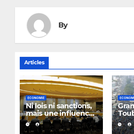
By
Articles
ECONOMIE
ECONOM
Ni lois ni sanctions,
Gran
mais une influence
Toub
considérable : les
Kan
secrets du Financial
bilan