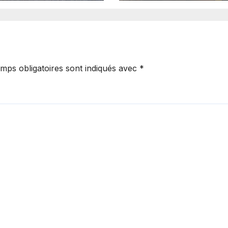
 un objectif de 7
iards FCFA
mps obligatoires sont indiqués avec
*