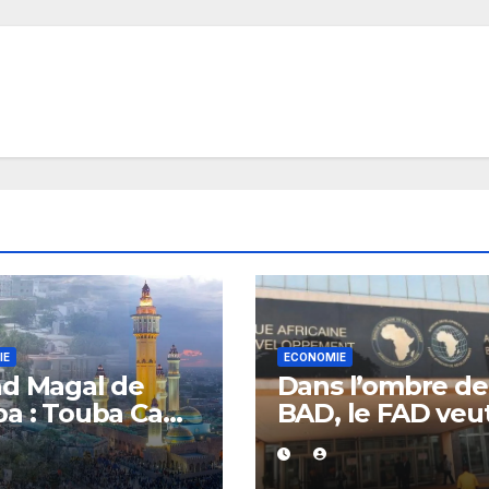
IE
ECONOMIE
d Magal de
Dans l’ombre de
a : Touba Ca
BAD, le FAD veu
am dresse un
s’attaquer au dé
 positif et se
de la dette afric