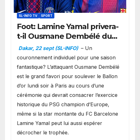
SL-INFO TV
SPORT
Foot: Lamine Yamal privera-
t-il Ousmane Dembélé du
Ballon d’or ?
Dakar, 22 sept (SL-INFO)
– Un
couronnement individuel pour une saison
fantastique? L’attaquant Ousmane Dembélé
est le grand favori pour soulever le Ballon
d’or lundi soir à Paris au cours d’une
cérémonie qui devrait consacrer l’exercice
historique du PSG champion d’Europe,
même si la star montante du FC Barcelone
Lamine Yamal peut lui aussi espérer
décrocher le trophée.