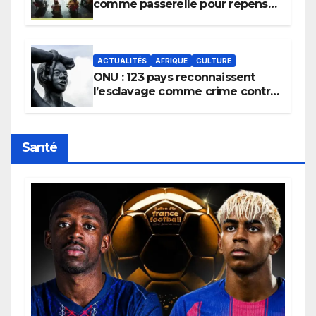
comme passerelle pour repenser
la transmission des savoirs
africains.
ACTUALITÉS
AFRIQUE
CULTURE
ONU : 123 pays reconnaissent
l’esclavage comme crime contre
l’humanité, la France toujours en
retard sur le Code noi
Santé