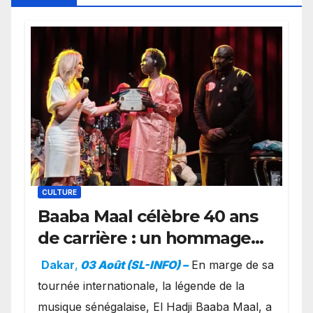
CULTURE
Baaba Maal célèbre 40 ans
de carrière : un hommage
exceptionnel à Oslo en
Dakar
,
03 Août (SL-INFO) –
​En marge de sa
présence de la famille
tournée internationale, la légende de la
royale.
musique sénégalaise, El Hadji Baaba Maal, a