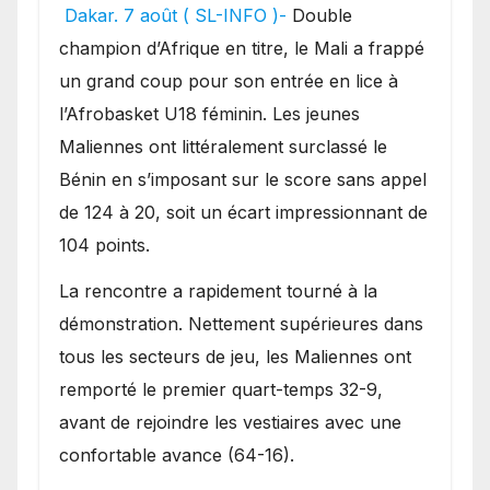
festival offensif et inflige
Dakar. 7 août ( SL-INFO )-
Double
une lourde défaite au
champion d’Afrique en titre, le Mali a frappé
Bénin.
un grand coup pour son entrée en lice à
l’Afrobasket U18 féminin. Les jeunes
Maliennes ont littéralement surclassé le
Bénin en s’imposant sur le score sans appel
de 124 à 20, soit un écart impressionnant de
104 points.
La rencontre a rapidement tourné à la
démonstration. Nettement supérieures dans
tous les secteurs de jeu, les Maliennes ont
remporté le premier quart-temps 32-9,
avant de rejoindre les vestiaires avec une
confortable avance (64-16).