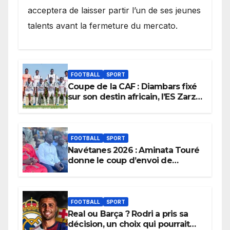
acceptera de laisser partir l’un de ses jeunes
talents avant la fermeture du mercato.
FOOTBALL
SPORT
Coupe de la CAF : Diambars fixé
sur son destin africain, l’ES Zarzis
sera son premier obstacle.
FOOTBALL
SPORT
Navétanes 2026 : Aminata Touré
donne le coup d’envoi de
l’initiative « Zéro Violence »
depuis sa ville natale pour
promouvoir des compétitions
apaisées.
FOOTBALL
SPORT
Real ou Barça ? Rodri a pris sa
décision, un choix qui pourrait