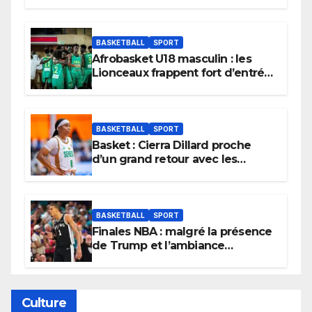
BASKETBALL
SPORT
Afrobasket U18 masculin : les
Lionceaux frappent fort d’entrée
et lancent idéalement leur
tournoi.
BASKETBALL
SPORT
Basket : Cierra Dillard proche
d’un grand retour avec les
Lionnes ?
BASKETBALL
SPORT
Finales NBA : malgré la présence
de Trump et l’ambiance
électrique du Garden,
Wembanyama fait taire New
York
Culture