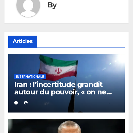
By
Articles
INTERNATIONALE
Iran : l’incertitude grandit
autour du pouvoir, « on ne
sait plus vraiment qui
gouverne »