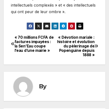
intellectuels complexés » et « des intellectuels
qui ont peur de leur ombre ».
« 70 millions FCFA de
« Dévotion mariale :
Navigation
factures impayées :
histoire et évolution
la Sen’Eau coupe
du pèlerinage de
de
l’eau d’une mairie »
Popenguine depuis
1888 »
l’article
By