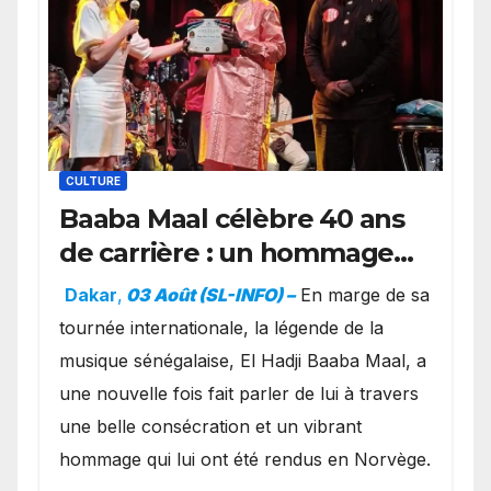
CULTURE
Baaba Maal célèbre 40 ans
de carrière : un hommage
exceptionnel à Oslo en
Dakar
,
03 Août (SL-INFO) –
​En marge de sa
présence de la famille
tournée internationale, la légende de la
royale.
musique sénégalaise, El Hadji Baaba Maal, a
une nouvelle fois fait parler de lui à travers
une belle consécration et un vibrant
hommage qui lui ont été rendus en Norvège.