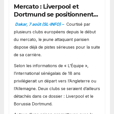
Mercato : Liverpool et
Dortmund se positionnent
en favoris pour recruter
Dakar, 7 août (SL-INFO) –
Courtisé par
Ibrahim Mbaye
plusieurs clubs européens depuis le début
du mercato, le jeune attaquant parisien
dispose déjà de pistes sérieuses pour la suite
de sa carrière.
Selon les informations de « L’Équipe »,
l’international sénégalais de 18 ans
privilégierait un départ vers l’Angleterre ou
l’Allemagne. Deux clubs se seraient d’ailleurs
détachés dans ce dossier : Liverpool et le
Borussia Dortmund.