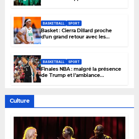
et lancent idéalement leur
tournoi.
BASKETBALL
SPORT
Basket : Cierra Dillard proche
d’un grand retour avec les
Lionnes ?
BASKETBALL
SPORT
Finales NBA : malgré la présence
de Trump et l’ambiance
électrique du Garden,
Wembanyama fait taire New
York
Culture