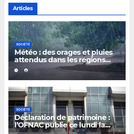
Articles
SOCIÉTÉ
Météo : des orages et pluies
attendus dans les régions
Sud, Est et Centre au cours
des prochaines 24 heures
SOCIÉTÉ
Déclaration de patrimoine :
l’OFNAC publie ce lundi la
liste des assujettis sénégalais