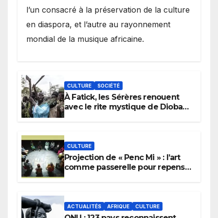
l’un consacré à la préservation de la culture
en diaspora, et l’autre au rayonnement
mondial de la musique africaine.
CULTURE
SOCIÉTÉ
À Fatick, les Sérères renouent
avec le rite mystique de Diobaye
pour implorer le retour de la
pluie.
CULTURE
Projection de « Penc Mi » : l’art
comme passerelle pour repenser
la transmission des savoirs
africains.
ACTUALITÉS
AFRIQUE
CULTURE
ONU : 123 pays reconnaissent