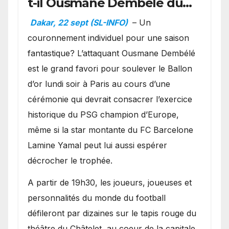
t-il Ousmane Dembélé du
Ballon d’or ?
Dakar, 22 sept (SL-INFO)
– Un
couronnement individuel pour une saison
fantastique? L’attaquant Ousmane Dembélé
est le grand favori pour soulever le Ballon
d’or lundi soir à Paris au cours d’une
cérémonie qui devrait consacrer l’exercice
historique du PSG champion d’Europe,
même si la star montante du FC Barcelone
Lamine Yamal peut lui aussi espérer
décrocher le trophée.
A partir de 19h30, les joueurs, joueuses et
personnalités du monde du football
défileront par dizaines sur le tapis rouge du
théâtre du Châtelet, au coeur de la capitale,