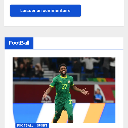
FootBall
FOOTBALL
SPORT