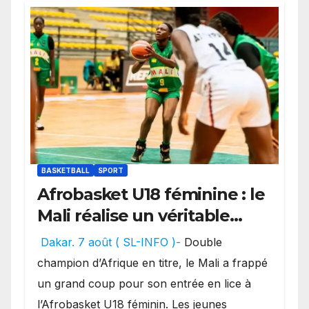
BASKETBALL
SPORT
Afrobasket U18 féminine : le
Mali réalise un véritable
festival offensif et inflige
Dakar. 7 août ( SL-INFO )-
Double
une lourde défaite au
champion d’Afrique en titre, le Mali a frappé
Bénin.
un grand coup pour son entrée en lice à
l’Afrobasket U18 féminin. Les jeunes