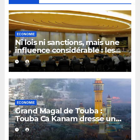
ECONOMIE
Ni lois ni sanctions, mais une
influence considérable : les
secrets du Financial Stability
Board
ECONOMIE
Grand Magal de Touba :
Touba Ca Kanam dresse un
bilan positif et se fixe un
objectif de 7 milliards FCFA