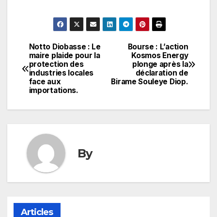
Notto Diobasse : Le
Bourse : L’action
Navigation
maire plaide pour la
Kosmos Energy
protection des
plonge après la
de
industries locales
déclaration de
face aux
Birame Souleye Diop.
l’article
importations.
By
Articles