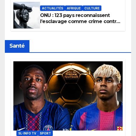
ACTUALITÉS
AFRIQUE
CULTURE
ONU : 123 pays reconnaissent
l’esclavage comme crime contre
l’humanité, la France toujours en
retard sur le Code noi
Santé
SL-INFO TV
SPORT