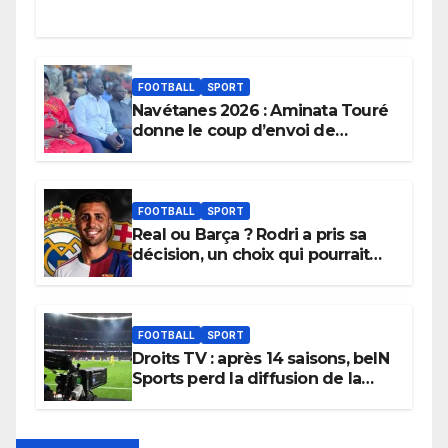
FOOTBALL
SPORT
Navétanes 2026 : Aminata Touré
donne le coup d’envoi de
l’initiative « Zéro Violence »
depuis sa ville natale pour
promouvoir des compétitions
apaisées.
FOOTBALL
SPORT
Real ou Barça ? Rodri a pris sa
décision, un choix qui pourrait
faire grand bruit sur le marché
des transferts.
FOOTBALL
SPORT
Droits TV : après 14 saisons, beIN
Sports perd la diffusion de la
Liga