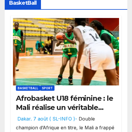
BasketBall
BASKETBALL
SPORT
Afrobasket U18 féminine : le
Mali réalise un véritable
festival offensif et inflige
Dakar. 7 août ( SL-INFO )-
Double
une lourde défaite au
champion d’Afrique en titre, le Mali a frappé