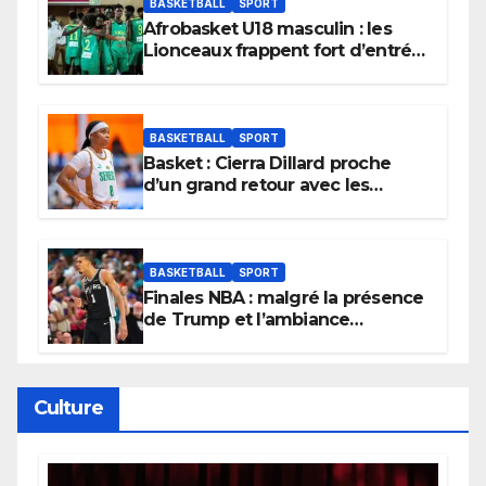
BASKETBALL
SPORT
Afrobasket U18 masculin : les
Lionceaux frappent fort d’entrée
et lancent idéalement leur
tournoi.
BASKETBALL
SPORT
Basket : Cierra Dillard proche
d’un grand retour avec les
Lionnes ?
BASKETBALL
SPORT
Finales NBA : malgré la présence
de Trump et l’ambiance
électrique du Garden,
Wembanyama fait taire New
York
Culture