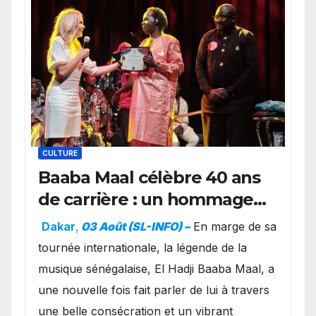
CULTURE
Baaba Maal célèbre 40 ans
de carrière : un hommage
exceptionnel à Oslo en
Dakar
,
03 Août (SL-INFO) –
​En marge de sa
présence de la famille
tournée internationale, la légende de la
royale.
musique sénégalaise, El Hadji Baaba Maal, a
une nouvelle fois fait parler de lui à travers
une belle consécration et un vibrant