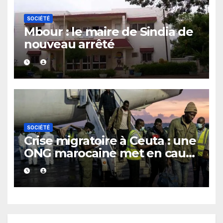
SOCIÉTÉ
Mbour : le maire de Sindia de
nouveau arrêté
SOCIÉTÉ
Crise migratoire à Ceuta : une
ONG marocaine met en cause
les responsabilités de Rabat
et de Madrid