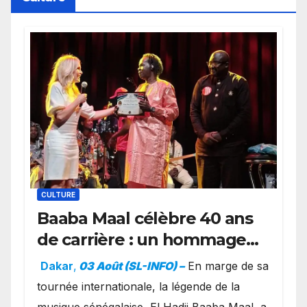
CULTURE
Baaba Maal célèbre 40 ans
de carrière : un hommage
exceptionnel à Oslo en
Dakar
,
03 Août (SL-INFO) –
​En marge de sa
présence de la famille
tournée internationale, la légende de la
royale.