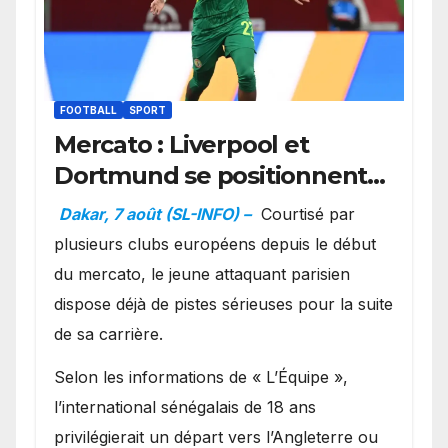
FOOTBALL
SPORT
Mercato : Liverpool et
Dortmund se positionnent
en favoris pour recruter
Dakar, 7 août (SL-INFO) –
Courtisé par
Ibrahim Mbaye
plusieurs clubs européens depuis le début
du mercato, le jeune attaquant parisien
dispose déjà de pistes sérieuses pour la suite
de sa carrière.
Selon les informations de « L’Équipe »,
l’international sénégalais de 18 ans
privilégierait un départ vers l’Angleterre ou