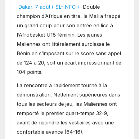
festival offensif et inflige
Dakar. 7 août ( SL-INFO )-
Double
une lourde défaite au
champion d’Afrique en titre, le Mali a frappé
Bénin.
un grand coup pour son entrée en lice à
l’Afrobasket U18 féminin. Les jeunes
Maliennes ont littéralement surclassé le
Bénin en s’imposant sur le score sans appel
de 124 à 20, soit un écart impressionnant de
104 points.
La rencontre a rapidement tourné à la
démonstration. Nettement supérieures dans
tous les secteurs de jeu, les Maliennes ont
remporté le premier quart-temps 32-9,
avant de rejoindre les vestiaires avec une
confortable avance (64-16).