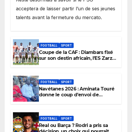
acceptera de laisser partir l’un de ses jeunes
talents avant la fermeture du mercato.
FOOTBALL
SPORT
Coupe de la CAF : Diambars fixé
sur son destin africain, l’ES Zarzis
sera son premier obstacle.
FOOTBALL
SPORT
Navétanes 2026 : Aminata Touré
donne le coup d’envoi de
l’initiative « Zéro Violence »
depuis sa ville natale pour
promouvoir des compétitions
apaisées.
FOOTBALL
SPORT
Real ou Barça ? Rodri a pris sa
décision, un choix qui pourrait