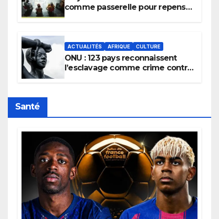
comme passerelle pour repenser
la transmission des savoirs
africains.
ACTUALITÉS
AFRIQUE
CULTURE
ONU : 123 pays reconnaissent
l’esclavage comme crime contre
l’humanité, la France toujours en
retard sur le Code noi
Santé