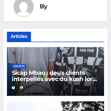
By
Articles
SOCIÉTÉ
Sicap Mbao : deux clients
interpellés avec du kush lors
d’un contrôle de police dans
un bar