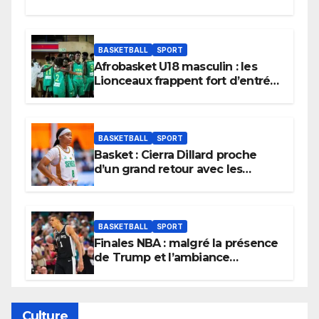
BASKETBALL
SPORT
Afrobasket U18 masculin : les
Lionceaux frappent fort d’entrée
et lancent idéalement leur
tournoi.
BASKETBALL
SPORT
Basket : Cierra Dillard proche
d’un grand retour avec les
Lionnes ?
BASKETBALL
SPORT
Finales NBA : malgré la présence
de Trump et l’ambiance
électrique du Garden,
Wembanyama fait taire New
York
Culture