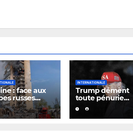
TIONALE
INTERNATIONALE
ine : face aux
Trump dément
pes russes
toute pénurie
idiennes, des
d’armements
uations
américains et s’
nnées à
prend aux médi
matorsk