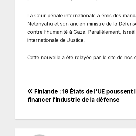
La Cour pénale internationale a émis des manda
Netanyahu et son ancien ministre de la Défense
contre l’humanité à Gaza. Parallèlement, Israë
internationale de Justice.
Cette nouvelle a été relayée par le site de nos 
Navigation
Finlande : 19 États de l’UE poussent l
financer l’industrie de la défense
de
l’article