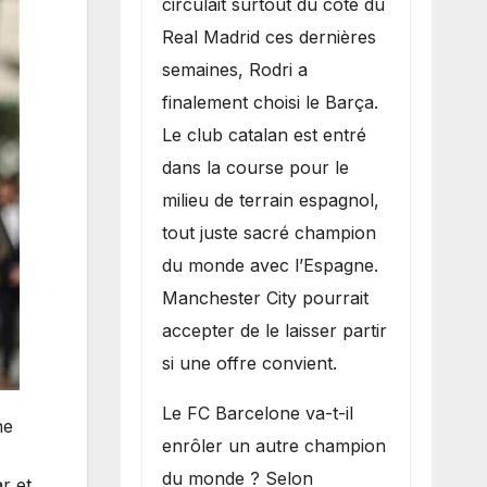
circulait surtout du côté du
grand bruit sur
Real Madrid ces dernières
le marché des
semaines, Rodri a
transferts.
finalement choisi le Barça.
Le club catalan est entré
dans la course pour le
milieu de terrain espagnol,
tout juste sacré champion
du monde avec l’Espagne.
Manchester City pourrait
accepter de le laisser partir
si une offre convient.
​Le FC Barcelone va-t-il
ne
enrôler un autre champion
du monde ? Selon
r et