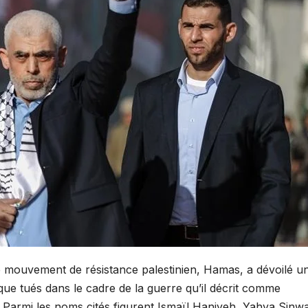
e mouvement de résistance palestinien, Hamas, a dévoilé u
ique tués dans le cadre de la guerre qu’il décrit comme
 Parmi les noms cités figurent Ismaïl Haniyeh, Yahya Sinwa