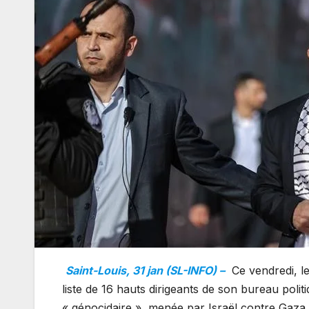
Saint-Louis, 31 jan (SL-INFO) –
Ce vendredi, l
liste de 16 hauts dirigeants de son bureau polit
« génocidaire », menée par Israël contre Gaza.