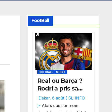
FootBall
FOOTBALL
SPORT
Real ou Barça ?
Rodri a pris sa
décision, un
Dakar. 6 août ( SL-INFO
choix qui
)-
Alors que son nom
pourrait faire