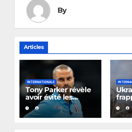
By
Articles
INTERNATIONALE
INTERNA
Tony Parker révèle
Ukra
avoir évité les
frap
soirées de P. Diddy
quot
pour protéger Eva
évac
Longoria
ordo
Kra